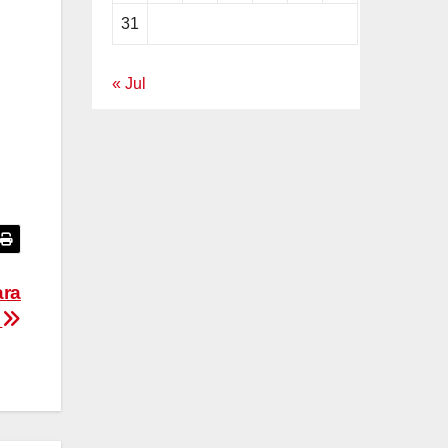
.
31
« Jul
ara
r