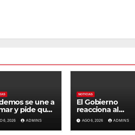
CIAS
NOTICIAS
demos se une a
El Gobierno
mar y pide que
reacciona al
paña no
presunto pacto 
O 6, 2026
ADMINS
AGO 6, 2026
ADMINS
anice el
la FIFA con
ndial 2030 con
Marruecos para