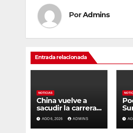
Por
Admins
Entrada relacionada
NOTICIAS
NOTI
China vuelve a
Po
sacudir la carrera
Su
de la IA con un
Es
AGO 6, 2026
ADMINS
AG
modelo capaz de
org
trabajar durante
Mu