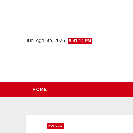
Saltar
al
contenido
Jue. Ago 6th, 2026
8:41:13 PM
HOME
NOTICIAS