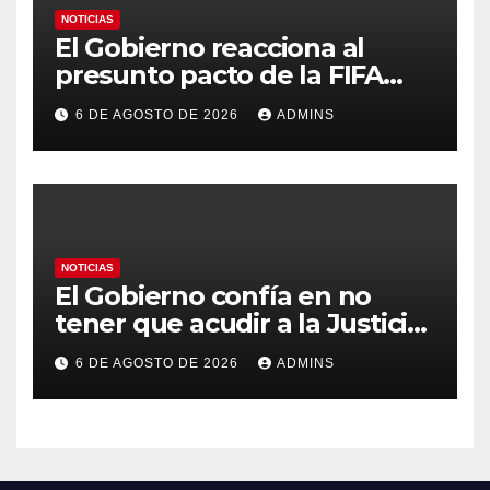
NOTICIAS
El Gobierno reacciona al
presunto pacto de la FIFA
con Marruecos para acoger la
6 DE AGOSTO DE 2026
ADMINS
final del Mundial 2030:
«Tiene que ser en España»
NOTICIAS
El Gobierno confía en no
tener que acudir a la Justicia
por el reparto de menores
6 DE AGOSTO DE 2026
ADMINS
mientras el PP pide la
apertura del Congreso por la
crisis