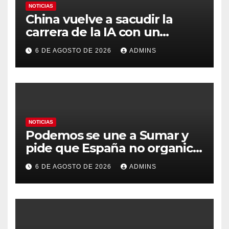
NOTICIAS
China vuelve a sacudir la
carrera de la IA con un
modelo capaz de trabajar
6 DE AGOSTO DE 2026
ADMINS
durante días sin intervención
humana
NOTICIAS
Podemos se une a Sumar y
pide que España no organice
el Mundial 2030 con
6 DE AGOSTO DE 2026
ADMINS
Marruecos por «atentar
contra la soberanía nacional»