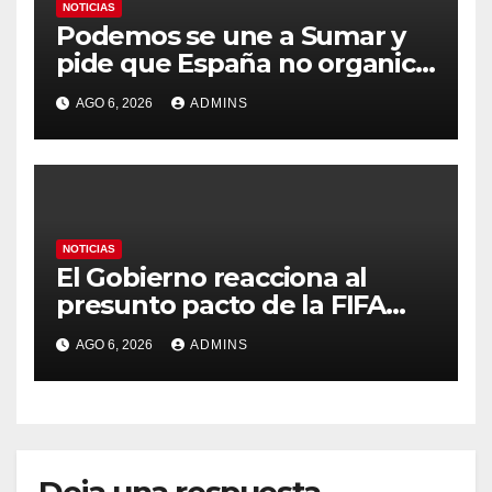
NOTICIAS
Podemos se une a Sumar y
pide que España no organice
el Mundial 2030 con
AGO 6, 2026
ADMINS
Marruecos por «atentar
contra la soberanía nacional»
NOTICIAS
El Gobierno reacciona al
presunto pacto de la FIFA
con Marruecos para acoger
AGO 6, 2026
ADMINS
la final del Mundial 2030:
«Tiene que ser en España»
Deja una respuesta