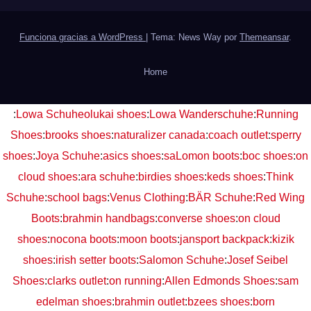
Funciona gracias a WordPress
|
Tema: News Way por
Themeansar
.
Home
:
Lowa Schuhe
olukai shoes
:
Lowa Wanderschuhe
:
Running
Shoes
:
brooks shoes
:
naturalizer canada
:
coach outlet
:
sperry
shoes
:
Joya Schuhe
:
asics shoes
:
saLomon boots
:
boc shoes
:
on
cloud shoes
:
ara schuhe
:
birdies shoes
:
keds shoes
:
Think
Schuhe
:
school bags
:
Venus Clothing
:
BÄR Schuhe
:
Red Wing
Boots
:
brahmin handbags
:
converse shoes
:
on cloud
shoes
:
nocona boots
:
moon boots
:
jansport backpack
:
kizik
shoes
:
irish setter boots
:
Salomon Schuhe
:
Josef Seibel
Shoes
:
clarks outlet
:
on running
:
Allen Edmonds Shoes
:
sam
edelman shoes
:
brahmin outlet
:
bzees shoes
:
born