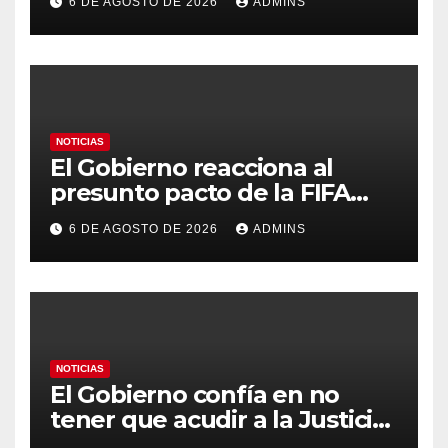
6 DE AGOSTO DE 2026
ADMINS
Marruecos por «atentar
contra la soberanía nacional»
NOTICIAS
El Gobierno reacciona al
presunto pacto de la FIFA
con Marruecos para acoger la
6 DE AGOSTO DE 2026
ADMINS
final del Mundial 2030:
«Tiene que ser en España»
NOTICIAS
El Gobierno confía en no
tener que acudir a la Justicia
por el reparto de menores