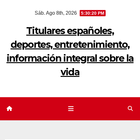
Saltar
Sáb. Ago 8th, 2026
5:30:21 PM
al
contenido
Titulares españoles,
deportes, entretenimiento,
información integral sobre la
vida