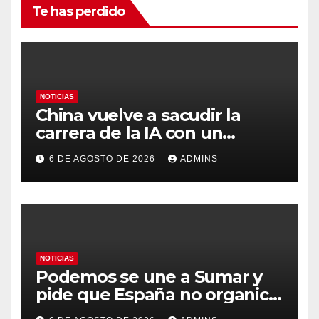
Te has perdido
NOTICIAS
China vuelve a sacudir la
carrera de la IA con un
modelo capaz de trabajar
6 DE AGOSTO DE 2026
ADMINS
durante días sin intervención
humana
NOTICIAS
Podemos se une a Sumar y
pide que España no organice
el Mundial 2030 con