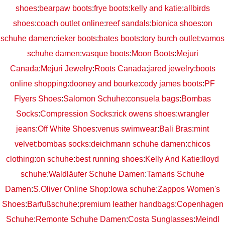
shoes
:
bearpaw boots
:
frye boots
:
kelly and katie
:
allbirds
shoes
:
coach outlet online
:
reef sandals
:
bionica shoes
:
on
schuhe damen
:
rieker boots
:
bates boots
:
tory burch outlet
:
vamos
schuhe damen
:
vasque boots
:
Moon Boots
:
Mejuri
Canada
:
Mejuri Jewelry
:
Roots Canada
:
jared jewelry
:
boots
online shopping
:
dooney and bourke
:
cody james boots
:
PF
Flyers Shoes
:
Salomon Schuhe
:
consuela bags
:
Bombas
Socks
:
Compression Socks
:
rick owens shoes
:
wrangler
jeans
:
Off White Shoes
:
venus swimwear
:
Bali Bras
:
mint
velvet
:
bombas socks
:
deichmann schuhe damen
:
chicos
clothing
:
on schuhe
:
best running shoes
:
Kelly And Katie
:
lloyd
schuhe
:
Waldläufer Schuhe Damen
:
Tamaris Schuhe
Damen
:
S.Oliver Online Shop
:
lowa schuhe
:
Zappos Women's
Shoes
:
Barfußschuhe
:
premium leather handbags
:
Copenhagen
Schuhe
:
Remonte Schuhe Damen
:
Costa Sunglasses
:
Meindl