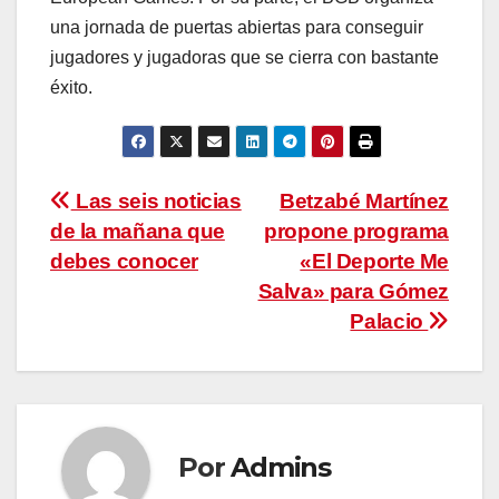
una jornada de puertas abiertas para conseguir
jugadores y jugadoras que se cierra con bastante
éxito.
Navegación
Las seis noticias
Betzabé Martínez
de la mañana que
propone programa
de
debes conocer
«El Deporte Me
entradas
Salva» para Gómez
Palacio
Por
Admins