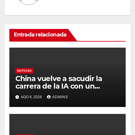
Entrada relacionada
NOTICIAS
China vuelve a sacudir la
carrera de la IA con un
modelo capaz de trabajar
AGO 6, 2026
ADMINS
durante días sin intervención
humana