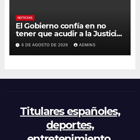
NOTICIAS
El Gobierno confía en no
tener que acudir a la Justicia
por el reparto de menores
6 DE AGOSTO DE 2026
ADMINS
mientras el PP pide la
apertura del Congreso por la
crisis
Titulares españoles,
deportes,
entretenimiento,