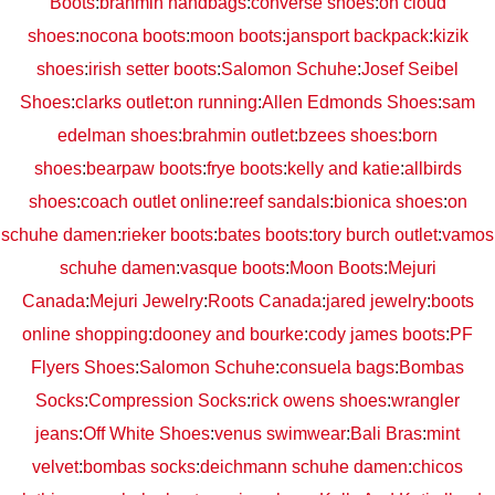
Boots
:
brahmin handbags
:
converse shoes
:
on cloud
shoes
:
nocona boots
:
moon boots
:
jansport backpack
:
kizik
shoes
:
irish setter boots
:
Salomon Schuhe
:
Josef Seibel
Shoes
:
clarks outlet
:
on running
:
Allen Edmonds Shoes
:
sam
edelman shoes
:
brahmin outlet
:
bzees shoes
:
born
shoes
:
bearpaw boots
:
frye boots
:
kelly and katie
:
allbirds
shoes
:
coach outlet online
:
reef sandals
:
bionica shoes
:
on
schuhe damen
:
rieker boots
:
bates boots
:
tory burch outlet
:
vamos
schuhe damen
:
vasque boots
:
Moon Boots
:
Mejuri
Canada
:
Mejuri Jewelry
:
Roots Canada
:
jared jewelry
:
boots
online shopping
:
dooney and bourke
:
cody james boots
:
PF
Flyers Shoes
:
Salomon Schuhe
:
consuela bags
:
Bombas
Socks
:
Compression Socks
:
rick owens shoes
:
wrangler
jeans
:
Off White Shoes
:
venus swimwear
:
Bali Bras
:
mint
velvet
:
bombas socks
:
deichmann schuhe damen
:
chicos