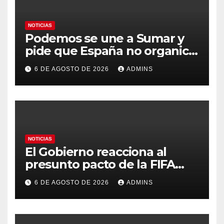
NOTICIAS
Podemos se une a Sumar y
pide que España no organice
el Mundial 2030 con
6 DE AGOSTO DE 2026
ADMINS
Marruecos por «atentar
contra la soberanía nacional»
NOTICIAS
El Gobierno reacciona al
presunto pacto de la FIFA
con Marruecos para acoger la
6 DE AGOSTO DE 2026
ADMINS
final del Mundial 2030:
«Tiene que ser en España»