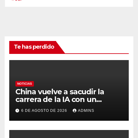
Te has perdido
NOTICIAS
China vuelve a sacudir la
carrera de la IA con un
modelo capaz de trabajar
6 DE AGOSTO DE 2026
ADMINS
durante días sin intervención
humana