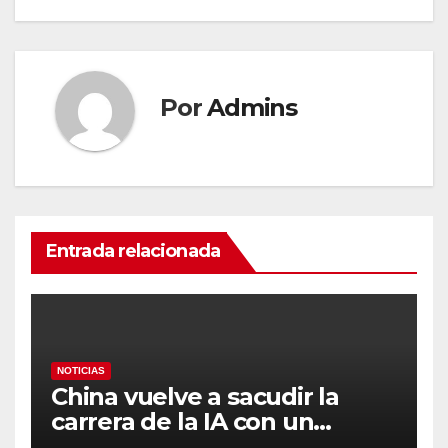
entradas
Por
Admins
Entrada relacionada
NOTICIAS
China vuelve a sacudir la
carrera de la IA con un
modelo capaz de trabajar