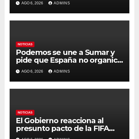
AGO 6, 2026
ADMINS
durante días sin intervención
humana
NOTICIAS
Podemos se une a Sumar y
pide que España no organice
el Mundial 2030 con
AGO 6, 2026
ADMINS
Marruecos por «atentar
contra la soberanía nacional»
NOTICIAS
El Gobierno reacciona al
presunto pacto de la FIFA
con Marruecos para acoger