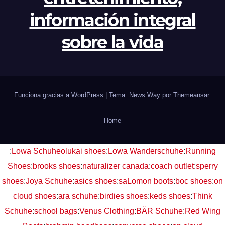
información integral
sobre la vida
Funciona gracias a WordPress
|
Tema: News Way por
Themeansar
.
Home
:
Lowa Schuhe
olukai shoes
:
Lowa Wanderschuhe
:
Running
Shoes
:
brooks shoes
:
naturalizer canada
:
coach outlet
:
sperry
shoes
:
Joya Schuhe
:
asics shoes
:
saLomon boots
:
boc shoes
:
on
cloud shoes
:
ara schuhe
:
birdies shoes
:
keds shoes
:
Think
Schuhe
:
school bags
:
Venus Clothing
:
BÄR Schuhe
:
Red Wing