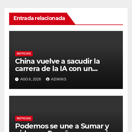
Entrada relacionada
NOTICIAS
China vuelve a sacudir la
carrera de la IA con un
modelo capaz de trabajar
AGO 6, 2026
ADMINS
durante días sin intervención
humana
NOTICIAS
Podemos se une a Sumar y