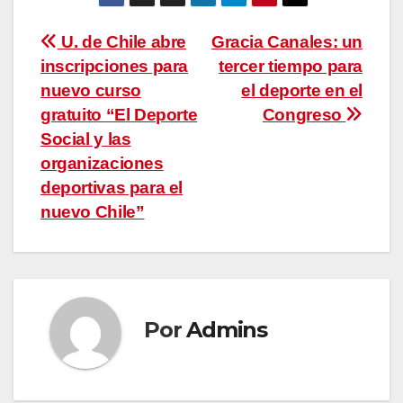
Navegación
U. de Chile abre
Gracia Canales: un
inscripciones para
tercer tiempo para
de
nuevo curso
el deporte en el
entradas
gratuito “El Deporte
Congreso
Social y las
organizaciones
deportivas para el
nuevo Chile”
Por
Admins