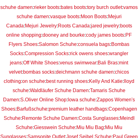
schuhe damen
:
rieker boots
:
bates boots
:
tory burch outlet
:
vamos
schuhe damen
:
vasque boots
:
Moon Boots
:
Mejuri
Canada
:
Mejuri Jewelry
:
Roots Canada
:
jared jewelry
:
boots
online shopping
:
dooney and bourke
:
cody james boots
:
PF
Flyers Shoes
:
Salomon Schuhe
:
consuela bags
:
Bombas
Socks
:
Compression Socks
:
rick owens shoes
:
wrangler
jeans
:
Off White Shoes
:
venus swimwear
:
Bali Bras
:
mint
velvet
:
bombas socks
:
deichmann schuhe damen
:
chicos
clothing
:
on schuhe
:
best running shoes
:
Kelly And Katie
:
lloyd
schuhe
:
Waldläufer Schuhe Damen
:
Tamaris Schuhe
Damen
:
S.Oliver Online Shop
:
lowa schuhe
:
Zappos Women's
Shoes
:
Barfußschuhe
:
premium leather handbags
:
Copenhagen
Schuhe
:
Remonte Schuhe Damen
:
Costa Sunglasses
:
Meindl
Schuhe
:
Giesswein Schuhe
:
Miu Miu Bag
:
Miu Miu
Sunglasses
:
Samsonite Outlet
:
Josef Seibel Schuhe
:
Paul Green