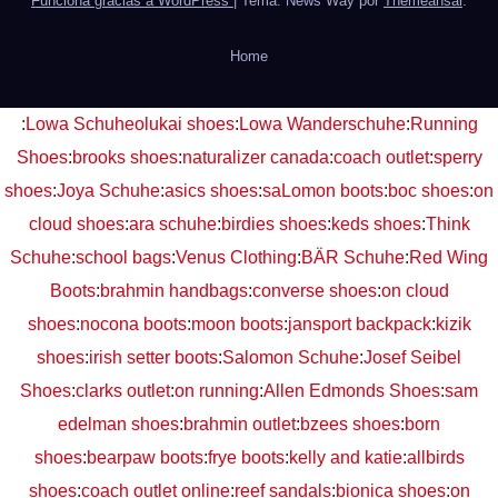
Funciona gracias a WordPress
|
Tema: News Way por
Themeansar
.
Home
:
Lowa Schuhe
olukai shoes
:
Lowa Wanderschuhe
:
Running
Shoes
:
brooks shoes
:
naturalizer canada
:
coach outlet
:
sperry
shoes
:
Joya Schuhe
:
asics shoes
:
saLomon boots
:
boc shoes
:
on
cloud shoes
:
ara schuhe
:
birdies shoes
:
keds shoes
:
Think
Schuhe
:
school bags
:
Venus Clothing
:
BÄR Schuhe
:
Red Wing
Boots
:
brahmin handbags
:
converse shoes
:
on cloud
shoes
:
nocona boots
:
moon boots
:
jansport backpack
:
kizik
shoes
:
irish setter boots
:
Salomon Schuhe
:
Josef Seibel
Shoes
:
clarks outlet
:
on running
:
Allen Edmonds Shoes
:
sam
edelman shoes
:
brahmin outlet
:
bzees shoes
:
born
shoes
:
bearpaw boots
:
frye boots
:
kelly and katie
:
allbirds
shoes
:
coach outlet online
:
reef sandals
:
bionica shoes
:
on