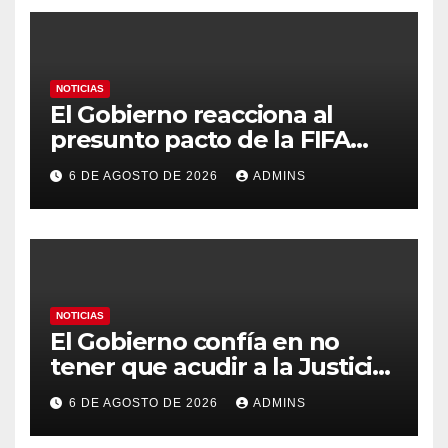
NOTICIAS
El Gobierno reacciona al
presunto pacto de la FIFA
con Marruecos para acoger la
6 DE AGOSTO DE 2026
ADMINS
final del Mundial 2030:
«Tiene que ser en España»
NOTICIAS
El Gobierno confía en no
tener que acudir a la Justicia
por el reparto de menores
6 DE AGOSTO DE 2026
ADMINS
mientras el PP pide la
apertura del Congreso por la