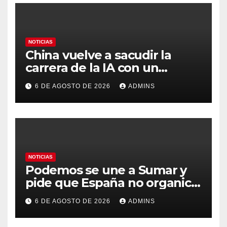
NOTICIAS
China vuelve a sacudir la
carrera de la IA con un
modelo capaz de trabajar
6 DE AGOSTO DE 2026
ADMINS
durante días sin intervención
humana
NOTICIAS
Podemos se une a Sumar y
pide que España no organice
el Mundial 2030 con
6 DE AGOSTO DE 2026
ADMINS
Marruecos por «atentar
contra la soberanía nacional»