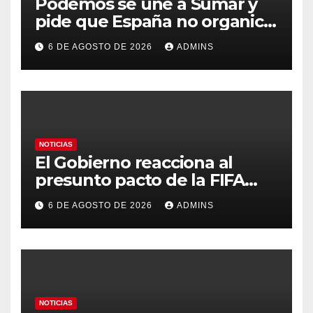
Podemos se une a Sumar y
pide que España no organice
el Mundial 2030 con
6 DE AGOSTO DE 2026
ADMINS
Marruecos por «atentar
contra la soberanía nacional»
NOTICIAS
El Gobierno reacciona al
presunto pacto de la FIFA
con Marruecos para acoger la
6 DE AGOSTO DE 2026
ADMINS
final del Mundial 2030:
«Tiene que ser en España»
NOTICIAS