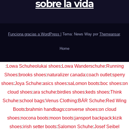
sobre la vida
Funciona gracias a WordPress
|
Tema: News Way por
Themeansar
.
Home
:
Lowa Schuhe
olukai shoes
:
Lowa Wanderschuhe
:
Running
Shoes
:
brooks shoes
:
naturalizer canada
:
coach outlet
:
sperry
shoes
:
Joya Schuhe
:
asics shoes
:
saLomon boots
:
boc shoes
:
on
cloud shoes
:
ara schuhe
:
birdies shoes
:
keds shoes
:
Think
Schuhe
:
school bags
:
Venus Clothing
:
BÄR Schuhe
:
Red Wing
Boots
:
brahmin handbags
:
converse shoes
:
on cloud
shoes
:
nocona boots
:
moon boots
:
jansport backpack
:
kizik
shoes
:
irish setter boots
:
Salomon Schuhe
:
Josef Seibel