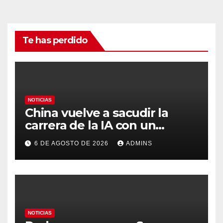
Te has perdido
NOTICIAS
China vuelve a sacudir la
carrera de la IA con un
modelo capaz de trabajar
6 DE AGOSTO DE 2026
ADMINS
durante días sin intervención
humana
NOTICIAS