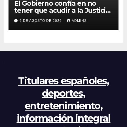
El Gobierno confía en no
tener que acudir a la Justicia
por el reparto de menores
6 DE AGOSTO DE 2026
ADMINS
mientras el PP pide la
apertura del Congreso por la
crisis
Titulares españoles,
deportes,
entretenimiento,
información integral