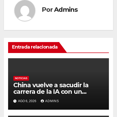
Por
Admins
Entrada relacionada
NOTICIAS
China vuelve a sacudir la
carrera de la IA con un
modelo capaz de trabajar
AGO 6, 2026
ADMINS
durante días sin intervención
humana