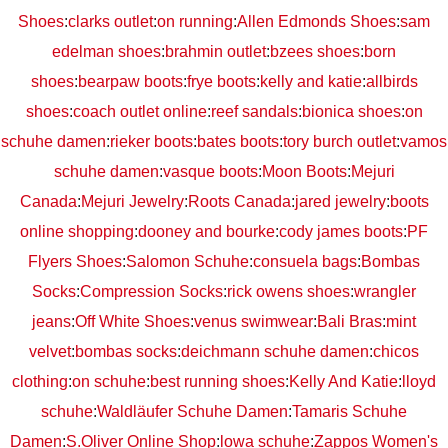
Shoes
:
clarks outlet
:
on running
:
Allen Edmonds Shoes
:
sam
edelman shoes
:
brahmin outlet
:
bzees shoes
:
born
shoes
:
bearpaw boots
:
frye boots
:
kelly and katie
:
allbirds
shoes
:
coach outlet online
:
reef sandals
:
bionica shoes
:
on
schuhe damen
:
rieker boots
:
bates boots
:
tory burch outlet
:
vamos
schuhe damen
:
vasque boots
:
Moon Boots
:
Mejuri
Canada
:
Mejuri Jewelry
:
Roots Canada
:
jared jewelry
:
boots
online shopping
:
dooney and bourke
:
cody james boots
:
PF
Flyers Shoes
:
Salomon Schuhe
:
consuela bags
:
Bombas
Socks
:
Compression Socks
:
rick owens shoes
:
wrangler
jeans
:
Off White Shoes
:
venus swimwear
:
Bali Bras
:
mint
velvet
:
bombas socks
:
deichmann schuhe damen
:
chicos
clothing
:
on schuhe
:
best running shoes
:
Kelly And Katie
:
lloyd
schuhe
:
Waldläufer Schuhe Damen
:
Tamaris Schuhe
Damen
:
S.Oliver Online Shop
:
lowa schuhe
:
Zappos Women's