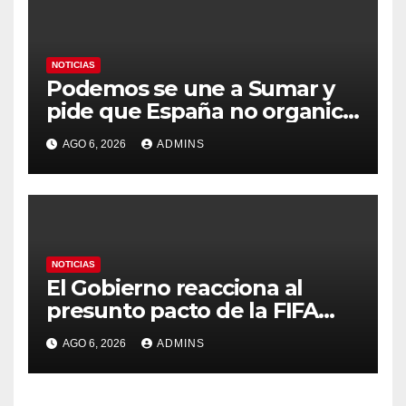
NOTICIAS
Podemos se une a Sumar y
pide que España no organice
el Mundial 2030 con
AGO 6, 2026
ADMINS
Marruecos por «atentar
contra la soberanía nacional»
NOTICIAS
El Gobierno reacciona al
presunto pacto de la FIFA
con Marruecos para acoger
AGO 6, 2026
ADMINS
la final del Mundial 2030:
«Tiene que ser en España»