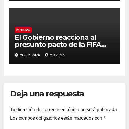
contra la soberanía nacional»
NOTICIAS
El Gobierno reacciona al
presunto pacto de la FIFA
con Marruecos para acoger
AGO 6, 2026
ADMINS
la final del Mundial 2030:
«Tiene que ser en España»
Deja una respuesta
Tu dirección de correo electrónico no será publicada.
Los campos obligatorios están marcados con
*