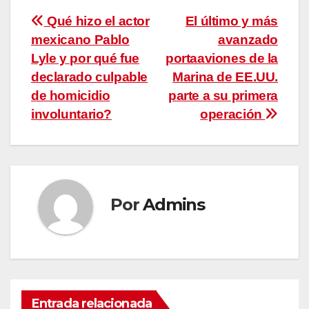
Navegación
Qué hizo el actor
El último y más
mexicano Pablo
avanzado
de
Lyle y por qué fue
portaaviones de la
entradas
declarado culpable
Marina de EE.UU.
de homicidio
parte a su primera
involuntario?
operación
Por
Admins
Entrada relacionada