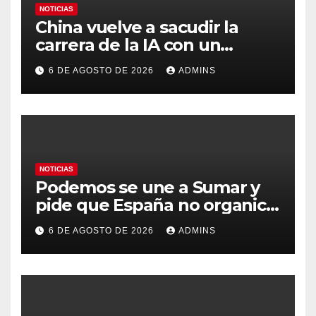
NOTICIAS
China vuelve a sacudir la
carrera de la IA con un
modelo capaz de trabajar
6 DE AGOSTO DE 2026
ADMINS
durante días sin intervención
humana
NOTICIAS
Podemos se une a Sumar y
pide que España no organice
el Mundial 2030 con
6 DE AGOSTO DE 2026
ADMINS
Marruecos por «atentar
contra la soberanía nacional»