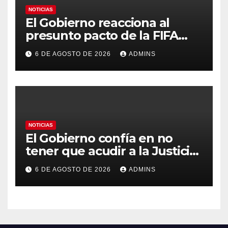
NOTICIAS
El Gobierno reacciona al
presunto pacto de la FIFA
con Marruecos para acoger la
6 DE AGOSTO DE 2026
ADMINS
final del Mundial 2030:
«Tiene que ser en España»
NOTICIAS
El Gobierno confía en no
tener que acudir a la Justicia
por el reparto de menores
6 DE AGOSTO DE 2026
ADMINS
mientras el PP pide la
apertura del Congreso por la
crisis