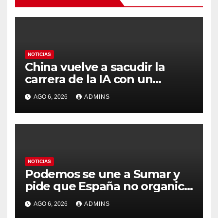
NOTICIAS
China vuelve a sacudir la
carrera de la IA con un
modelo capaz de trabajar
AGO 6, 2026
ADMINS
durante días sin intervención
humana
NOTICIAS
Podemos se une a Sumar y
pide que España no organice
el Mundial 2030 con
AGO 6, 2026
ADMINS
Marruecos por «atentar