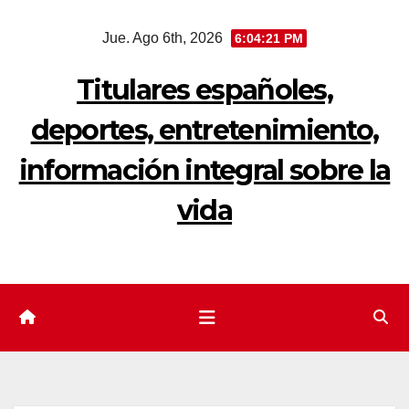
Saltar
Jue. Ago 6th, 2026
6:04:22 PM
al
contenido
Titulares españoles,
deportes, entretenimiento,
información integral sobre la
vida