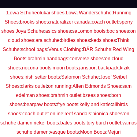
:
Lowa Schuhe
olukai shoes
:
Lowa Wanderschuhe
:
Running
Shoes
:
brooks shoes
:
naturalizer canada
:
coach outlet
:
sperry
shoes
:
Joya Schuhe
:
asics shoes
:
saLomon boots
:
boc shoes
:
on
cloud shoes
:
ara schuhe
:
birdies shoes
:
keds shoes
:
Think
Schuhe
:
school bags
:
Venus Clothing
:
BÄR Schuhe
:
Red Wing
Boots
:
brahmin handbags
:
converse shoes
:
on cloud
shoes
:
nocona boots
:
moon boots
:
jansport backpack
:
kizik
shoes
:
irish setter boots
:
Salomon Schuhe
:
Josef Seibel
Shoes
:
clarks outlet
:
on running
:
Allen Edmonds Shoes
:
sam
edelman shoes
:
brahmin outlet
:
bzees shoes
:
born
shoes
:
bearpaw boots
:
frye boots
:
kelly and katie
:
allbirds
shoes
:
coach outlet online
:
reef sandals
:
bionica shoes
:
on
schuhe damen
:
rieker boots
:
bates boots
:
tory burch outlet
:
vamos
schuhe damen
:
vasque boots
:
Moon Boots
:
Mejuri