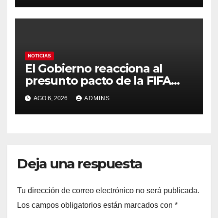
contra la soberanía nacional»
NOTICIAS
El Gobierno reacciona al
presunto pacto de la FIFA
con Marruecos para acoger
AGO 6, 2026
ADMINS
la final del Mundial 2030:
«Tiene que ser en España»
Deja una respuesta
Tu dirección de correo electrónico no será publicada.
Los campos obligatorios están marcados con
*