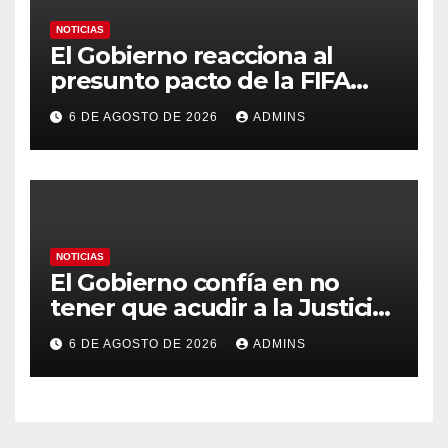
NOTICIAS
El Gobierno reacciona al
presunto pacto de la FIFA
con Marruecos para acoger la
6 DE AGOSTO DE 2026
ADMINS
final del Mundial 2030:
«Tiene que ser en España»
NOTICIAS
El Gobierno confía en no
tener que acudir a la Justicia
por el reparto de menores
6 DE AGOSTO DE 2026
ADMINS
mientras el PP pide la
apertura del Congreso por la
crisis