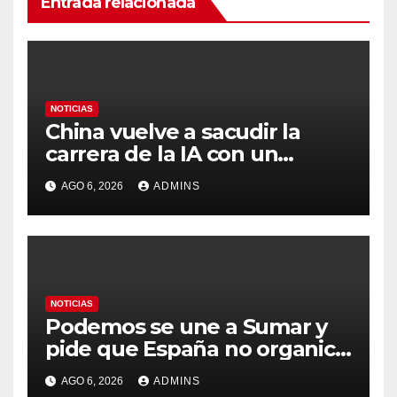
Entrada relacionada
NOTICIAS
China vuelve a sacudir la
carrera de la IA con un
modelo capaz de trabajar
AGO 6, 2026
ADMINS
durante días sin intervención
humana
NOTICIAS
Podemos se une a Sumar y
pide que España no organice
el Mundial 2030 con
AGO 6, 2026
ADMINS
Marruecos por «atentar