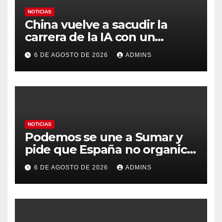
NOTICIAS
China vuelve a sacudir la
carrera de la IA con un
modelo capaz de trabajar
6 DE AGOSTO DE 2026
ADMINS
durante días sin intervención
humana
NOTICIAS
Podemos se une a Sumar y
pide que España no organice
el Mundial 2030 con
6 DE AGOSTO DE 2026
ADMINS
Marruecos por «atentar
contra la soberanía nacional»