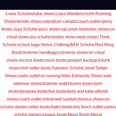
:
Lowa Schuhe
olukai shoes
:
Lowa Wanderschuhe
:
Running
Shoes
:
brooks shoes
:
naturalizer canada
:
coach outlet
:
sperry
shoes
:
Joya Schuhe
:
asics shoes
:
saLomon boots
:
boc shoes
:
on
cloud shoes
:
ara schuhe
:
birdies shoes
:
keds shoes
:
Think
Schuhe
:
school bags
:
Venus Clothing
:
BÄR Schuhe
:
Red Wing
Boots
:
brahmin handbags
:
converse shoes
:
on cloud
shoes
:
nocona boots
:
moon boots
:
jansport backpack
:
kizik
shoes
:
irish setter boots
:
Salomon Schuhe
:
Josef Seibel
Shoes
:
clarks outlet
:
on running
:
Allen Edmonds Shoes
:
sam
edelman shoes
:
brahmin outlet
:
bzees shoes
:
born
shoes
:
bearpaw boots
:
frye boots
:
kelly and katie
:
allbirds
shoes
:
coach outlet online
:
reef sandals
:
bionica shoes
:
on
schuhe damen
:
rieker boots
:
bates boots
:
tory burch outlet
:
vamos
schuhe damen
:
vasque boots
:
Moon Boots
:
Mejuri