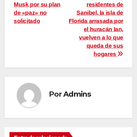
de
Musk por su plan
residentes de
entradas
de «paz» no
Sanibel, la isla de
solicitado
Florida arrasada por
el huracán Ian,
vuelven a lo que
queda de sus
hogares
Por
Admins