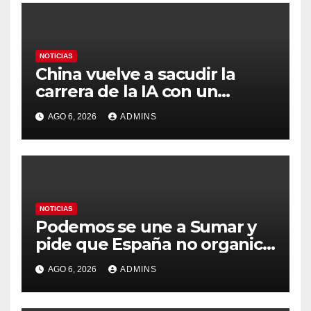
NOTICIAS
China vuelve a sacudir la
carrera de la IA con un
modelo capaz de trabajar
AGO 6, 2026
ADMINS
durante días sin intervención
humana
NOTICIAS
Podemos se une a Sumar y
pide que España no organice
el Mundial 2030 con
AGO 6, 2026
ADMINS
Marruecos por «atentar
contra la soberanía nacional»