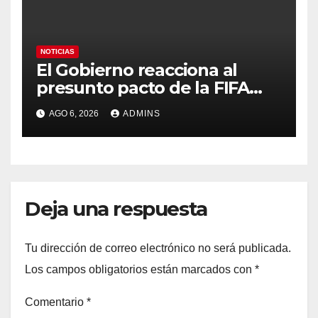
NOTICIAS
El Gobierno reacciona al
presunto pacto de la FIFA
con Marruecos para acoger
AGO 6, 2026
ADMINS
la final del Mundial 2030:
«Tiene que ser en España»
Deja una respuesta
Tu dirección de correo electrónico no será publicada.
Los campos obligatorios están marcados con
*
Comentario
*