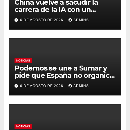
China vuelve a sacudir la
carrera de la IA con un
modelo capaz de trabajar
6 DE AGOSTO DE 2026
ADMINS
durante días sin intervención
humana
NOTICIAS
Podemos se une a Sumar y
pide que España no organice
el Mundial 2030 con
6 DE AGOSTO DE 2026
ADMINS
Marruecos por «atentar
contra la soberanía nacional»
NOTICIAS