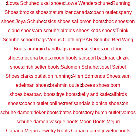
:
Lowa Schuhe
olukai shoes
:
Lowa Wanderschuhe
:
Running
Shoes
:
brooks shoes
:
naturalizer canada
:
coach outlet
:
sperry
shoes
:
Joya Schuhe
:
asics shoes
:
saLomon boots
:
boc shoes
:
on
cloud shoes
:
ara schuhe
:
birdies shoes
:
keds shoes
:
Think
Schuhe
:
school bags
:
Venus Clothing
:
BÄR Schuhe
:
Red Wing
Boots
:
brahmin handbags
:
converse shoes
:
on cloud
shoes
:
nocona boots
:
moon boots
:
jansport backpack
:
kizik
shoes
:
irish setter boots
:
Salomon Schuhe
:
Josef Seibel
Shoes
:
clarks outlet
:
on running
:
Allen Edmonds Shoes
:
sam
edelman shoes
:
brahmin outlet
:
bzees shoes
:
born
shoes
:
bearpaw boots
:
frye boots
:
kelly and katie
:
allbirds
shoes
:
coach outlet online
:
reef sandals
:
bionica shoes
:
on
schuhe damen
:
rieker boots
:
bates boots
:
tory burch outlet
:
vamos
schuhe damen
:
vasque boots
:
Moon Boots
:
Mejuri
Canada
:
Mejuri Jewelry
:
Roots Canada
:
jared jewelry
:
boots