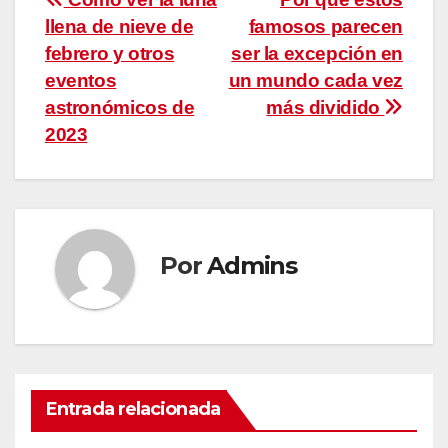
Navegación
llena de nieve de
famosos parecen
de
febrero y otros
ser la excepción en
entradas
eventos
un mundo cada vez
astronómicos de
más dividido
2023
Por
Admins
Entrada relacionada