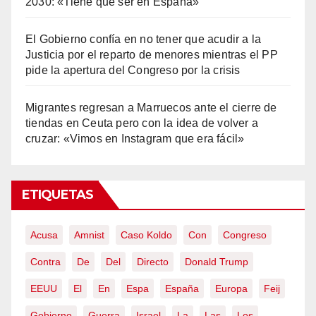
2030: «Tiene que ser en España»
El Gobierno confía en no tener que acudir a la
Justicia por el reparto de menores mientras el PP
pide la apertura del Congreso por la crisis
Migrantes regresan a Marruecos ante el cierre de
tiendas en Ceuta pero con la idea de volver a
cruzar: «Vimos en Instagram que era fácil»
ETIQUETAS
Acusa
Amnist
Caso Koldo
Con
Congreso
Contra
De
Del
Directo
Donald Trump
EEUU
El
En
Espa
España
Europa
Feij
Gobierno
Guerra
Israel
La
Las
Los