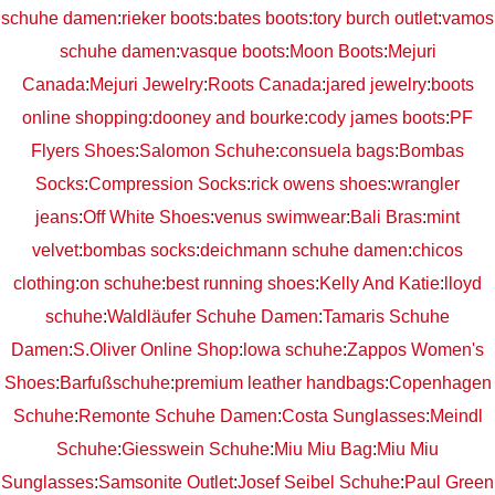
schuhe damen
:
rieker boots
:
bates boots
:
tory burch outlet
:
vamos
schuhe damen
:
vasque boots
:
Moon Boots
:
Mejuri
Canada
:
Mejuri Jewelry
:
Roots Canada
:
jared jewelry
:
boots
online shopping
:
dooney and bourke
:
cody james boots
:
PF
Flyers Shoes
:
Salomon Schuhe
:
consuela bags
:
Bombas
Socks
:
Compression Socks
:
rick owens shoes
:
wrangler
jeans
:
Off White Shoes
:
venus swimwear
:
Bali Bras
:
mint
velvet
:
bombas socks
:
deichmann schuhe damen
:
chicos
clothing
:
on schuhe
:
best running shoes
:
Kelly And Katie
:
lloyd
schuhe
:
Waldläufer Schuhe Damen
:
Tamaris Schuhe
Damen
:
S.Oliver Online Shop
:
lowa schuhe
:
Zappos Women's
Shoes
:
Barfußschuhe
:
premium leather handbags
:
Copenhagen
Schuhe
:
Remonte Schuhe Damen
:
Costa Sunglasses
:
Meindl
Schuhe
:
Giesswein Schuhe
:
Miu Miu Bag
:
Miu Miu
Sunglasses
:
Samsonite Outlet
:
Josef Seibel Schuhe
:
Paul Green