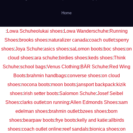
Home
:
Lowa Schuhe
olukai shoes
:
Lowa Wanderschuhe
:
Running
Shoes
:
brooks shoes
:
naturalizer canada
:
coach outlet
:
sperry
shoes
:
Joya Schuhe
:
asics shoes
:
saLomon boots
:
boc shoes
:
on
cloud shoes
:
ara schuhe
:
birdies shoes
:
keds shoes
:
Think
Schuhe
:
school bags
:
Venus Clothing
:
BÄR Schuhe
:
Red Wing
Boots
:
brahmin handbags
:
converse shoes
:
on cloud
shoes
:
nocona boots
:
moon boots
:
jansport backpack
:
kizik
shoes
:
irish setter boots
:
Salomon Schuhe
:
Josef Seibel
Shoes
:
clarks outlet
:
on running
:
Allen Edmonds Shoes
:
sam
edelman shoes
:
brahmin outlet
:
bzees shoes
:
born
shoes
:
bearpaw boots
:
frye boots
:
kelly and katie
:
allbirds
shoes
:
coach outlet online
:
reef sandals
:
bionica shoes
:
on