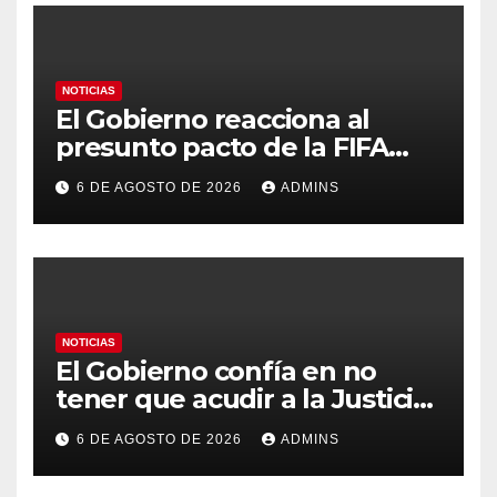
NOTICIAS
El Gobierno reacciona al
presunto pacto de la FIFA
con Marruecos para acoger la
6 DE AGOSTO DE 2026
ADMINS
final del Mundial 2030:
«Tiene que ser en España»
NOTICIAS
El Gobierno confía en no
tener que acudir a la Justicia
por el reparto de menores
6 DE AGOSTO DE 2026
ADMINS
mientras el PP pide la
apertura del Congreso por la