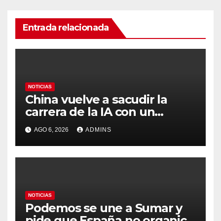
Entrada relacionada
NOTICIAS
China vuelve a sacudir la
carrera de la IA con un
modelo capaz de trabajar
AGO 6, 2026
ADMINS
durante días sin intervención
humana
NOTICIAS
Podemos se une a Sumar y
pide que España no organice