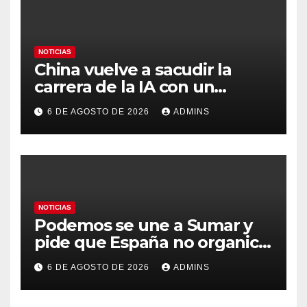
NOTICIAS
China vuelve a sacudir la
carrera de la IA con un
modelo capaz de trabajar
6 DE AGOSTO DE 2026
ADMINS
durante días sin intervención
humana
NOTICIAS
Podemos se une a Sumar y
pide que España no organice
el Mundial 2030 con
6 DE AGOSTO DE 2026
ADMINS
Marruecos por «atentar
contra la soberanía nacional»