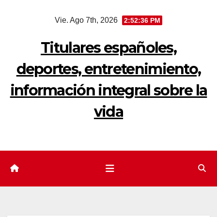
Saltar
Vie. Ago 7th, 2026
2:52:37 PM
al
contenido
Titulares españoles,
deportes, entretenimiento,
información integral sobre la
vida