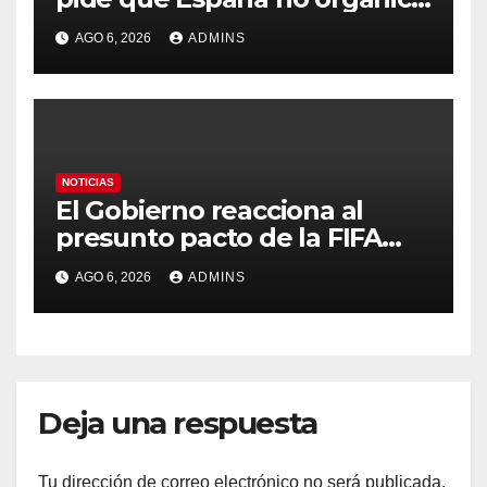
el Mundial 2030 con
AGO 6, 2026
ADMINS
Marruecos por «atentar
contra la soberanía nacional»
NOTICIAS
El Gobierno reacciona al
presunto pacto de la FIFA
con Marruecos para acoger
AGO 6, 2026
ADMINS
la final del Mundial 2030:
«Tiene que ser en España»
Deja una respuesta
Tu dirección de correo electrónico no será publicada.