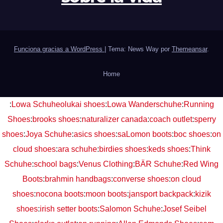
Funciona gracias a WordPress
|
Tema: News Way por
Themeansar
.
Home
:
Lowa Schuhe
olukai shoes
:
Lowa Wanderschuhe
:
Running
Shoes
:
brooks shoes
:
naturalizer canada
:
coach outlet
:
sperry
shoes
:
Joya Schuhe
:
asics shoes
:
saLomon boots
:
boc shoes
:
on
cloud shoes
:
ara schuhe
:
birdies shoes
:
keds shoes
:
Think
Schuhe
:
school bags
:
Venus Clothing
:
BÄR Schuhe
:
Red Wing
Boots
:
brahmin handbags
:
converse shoes
:
on cloud
shoes
:
nocona boots
:
moon boots
:
jansport backpack
:
kizik
shoes
:
irish setter boots
:
Salomon Schuhe
:
Josef Seibel