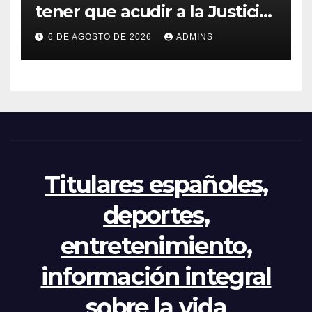
tener que acudir a la Justicia
por el reparto de menores
6 DE AGOSTO DE 2026
ADMINS
mientras el PP pide la
apertura del Congreso por la
crisis
Titulares españoles,
deportes,
entretenimiento,
información integral
sobre la vida