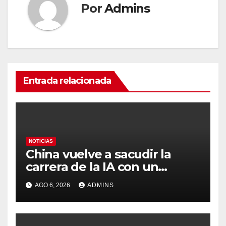
Por
Admins
Entrada relacionada
NOTICIAS
China vuelve a sacudir la
carrera de la IA con un
modelo capaz de trabajar
AGO 6, 2026
ADMINS
durante días sin intervención
humana