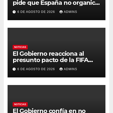
pide que España no organice
el Mundial 2030 con
6 DE AGOSTO DE 2026
ADMINS
Marruecos por «atentar
contra la soberanía nacional»
NOTICIAS
El Gobierno reacciona al
presunto pacto de la FIFA
con Marruecos para acoger la
6 DE AGOSTO DE 2026
ADMINS
final del Mundial 2030:
«Tiene que ser en España»
NOTICIAS
El Gobierno confía en no