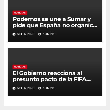
NOTICIAS
Podemos se une a Sumar y
pide que España no organice
el Mundial 2030 con
AGO 6, 2026
ADMINS
Marruecos por «atentar
contra la soberanía nacional»
NOTICIAS
El Gobierno reacciona al
presunto pacto de la FIFA
con Marruecos para acoger
AGO 6, 2026
ADMINS
la final del Mundial 2030:
«Tiene que ser en España»