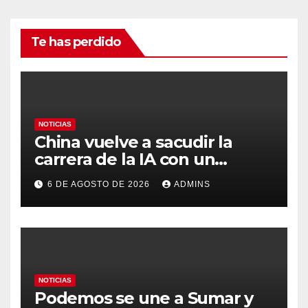
Te has perdido
NOTICIAS
China vuelve a sacudir la
carrera de la IA con un
modelo capaz de trabajar
6 DE AGOSTO DE 2026
ADMINS
durante días sin intervención
humana
NOTICIAS
Podemos se une a Sumar y