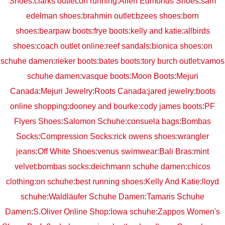
Shoes
:
clarks outlet
:
on running
:
Allen Edmonds Shoes
:
sam
edelman shoes
:
brahmin outlet
:
bzees shoes
:
born
shoes
:
bearpaw boots
:
frye boots
:
kelly and katie
:
allbirds
shoes
:
coach outlet online
:
reef sandals
:
bionica shoes
:
on
schuhe damen
:
rieker boots
:
bates boots
:
tory burch outlet
:
vamos
schuhe damen
:
vasque boots
:
Moon Boots
:
Mejuri
Canada
:
Mejuri Jewelry
:
Roots Canada
:
jared jewelry
:
boots
online shopping
:
dooney and bourke
:
cody james boots
:
PF
Flyers Shoes
:
Salomon Schuhe
:
consuela bags
:
Bombas
Socks
:
Compression Socks
:
rick owens shoes
:
wrangler
jeans
:
Off White Shoes
:
venus swimwear
:
Bali Bras
:
mint
velvet
:
bombas socks
:
deichmann schuhe damen
:
chicos
clothing
:
on schuhe
:
best running shoes
:
Kelly And Katie
:
lloyd
schuhe
:
Waldläufer Schuhe Damen
:
Tamaris Schuhe
Damen
:
S.Oliver Online Shop
:
lowa schuhe
:
Zappos Women's