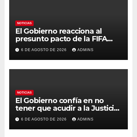
NOTICIAS
El Gobierno reacciona al
presunto pacto de la FIFA
con Marruecos para acoger la
6 DE AGOSTO DE 2026
ADMINS
final del Mundial 2030:
«Tiene que ser en España»
NOTICIAS
El Gobierno confía en no
tener que acudir a la Justicia
por el reparto de menores
6 DE AGOSTO DE 2026
ADMINS
mientras el PP pide la
apertura del Congreso por la