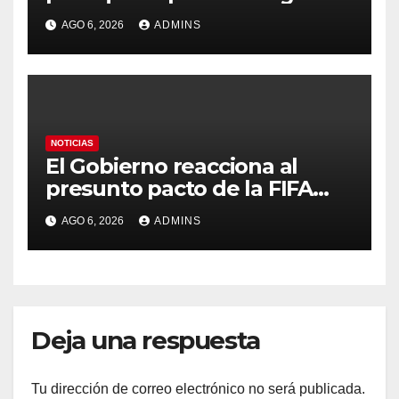
el Mundial 2030 con
AGO 6, 2026
ADMINS
Marruecos por «atentar
contra la soberanía nacional»
NOTICIAS
El Gobierno reacciona al
presunto pacto de la FIFA
con Marruecos para acoger
AGO 6, 2026
ADMINS
la final del Mundial 2030:
«Tiene que ser en España»
Deja una respuesta
Tu dirección de correo electrónico no será publicada.