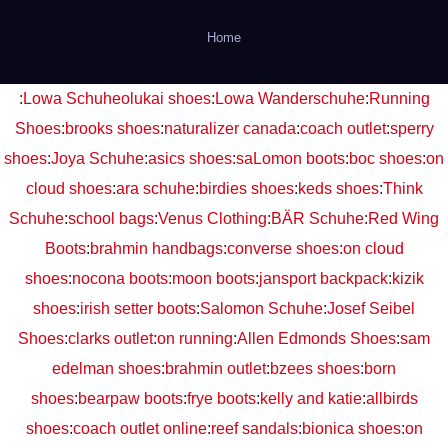
Home
:
Lowa Schuhe
olukai shoes
:
Lowa Wanderschuhe
:
Running
Shoes
:
brooks shoes
:
naturalizer canada
:
coach outlet
:
sperry
shoes
:
Joya Schuhe
:
asics shoes
:
saLomon boots
:
boc shoes
:
on
cloud shoes
:
ara schuhe
:
birdies shoes
:
keds shoes
:
Think
Schuhe
:
school bags
:
Venus Clothing
:
BÄR Schuhe
:
Red Wing
Boots
:
brahmin handbags
:
converse shoes
:
on cloud
shoes
:
nocona boots
:
moon boots
:
jansport backpack
:
kizik
shoes
:
irish setter boots
:
Salomon Schuhe
:
Josef Seibel
Shoes
:
clarks outlet
:
on running
:
Allen Edmonds Shoes
:
sam
edelman shoes
:
brahmin outlet
:
bzees shoes
:
born
shoes
:
bearpaw boots
:
frye boots
:
kelly and katie
:
allbirds
shoes
:
coach outlet online
:
reef sandals
:
bionica shoes
:
on