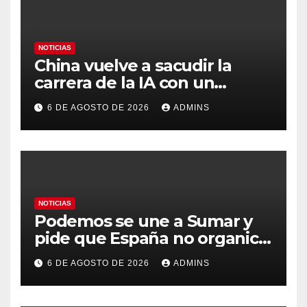
NOTICIAS
China vuelve a sacudir la
carrera de la IA con un
modelo capaz de trabajar
6 DE AGOSTO DE 2026
ADMINS
durante días sin intervención
humana
NOTICIAS
Podemos se une a Sumar y
pide que España no organice
el Mundial 2030 con
6 DE AGOSTO DE 2026
ADMINS
Marruecos por «atentar
contra la soberanía nacional»