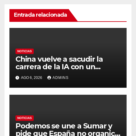
Entrada relacionada
NOTICIAS
China vuelve a sacudir la
carrera de la IA con un
modelo capaz de trabajar
AGO 6, 2026
ADMINS
durante días sin intervención
humana
NOTICIAS
Podemos se une a Sumar y
pide que España no organice