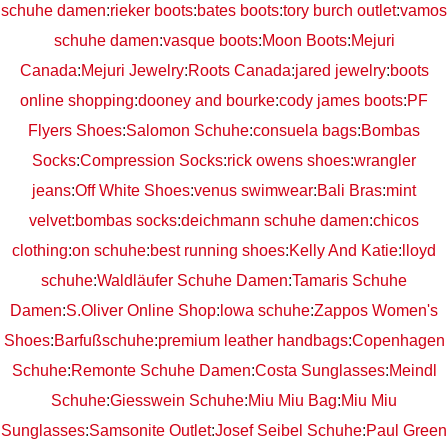
schuhe damen
:
rieker boots
:
bates boots
:
tory burch outlet
:
vamos
schuhe damen
:
vasque boots
:
Moon Boots
:
Mejuri
Canada
:
Mejuri Jewelry
:
Roots Canada
:
jared jewelry
:
boots
online shopping
:
dooney and bourke
:
cody james boots
:
PF
Flyers Shoes
:
Salomon Schuhe
:
consuela bags
:
Bombas
Socks
:
Compression Socks
:
rick owens shoes
:
wrangler
jeans
:
Off White Shoes
:
venus swimwear
:
Bali Bras
:
mint
velvet
:
bombas socks
:
deichmann schuhe damen
:
chicos
clothing
:
on schuhe
:
best running shoes
:
Kelly And Katie
:
lloyd
schuhe
:
Waldläufer Schuhe Damen
:
Tamaris Schuhe
Damen
:
S.Oliver Online Shop
:
lowa schuhe
:
Zappos Women's
Shoes
:
Barfußschuhe
:
premium leather handbags
:
Copenhagen
Schuhe
:
Remonte Schuhe Damen
:
Costa Sunglasses
:
Meindl
Schuhe
:
Giesswein Schuhe
:
Miu Miu Bag
:
Miu Miu
Sunglasses
:
Samsonite Outlet
:
Josef Seibel Schuhe
:
Paul Green