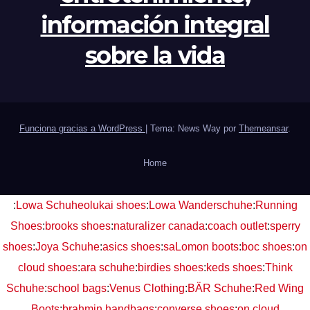
información integral
sobre la vida
Funciona gracias a WordPress
|
Tema: News Way por
Themeansar
.
Home
:
Lowa Schuhe
olukai shoes
:
Lowa Wanderschuhe
:
Running
Shoes
:
brooks shoes
:
naturalizer canada
:
coach outlet
:
sperry
shoes
:
Joya Schuhe
:
asics shoes
:
saLomon boots
:
boc shoes
:
on
cloud shoes
:
ara schuhe
:
birdies shoes
:
keds shoes
:
Think
Schuhe
:
school bags
:
Venus Clothing
:
BÄR Schuhe
:
Red Wing
Boots
:
brahmin handbags
:
converse shoes
:
on cloud