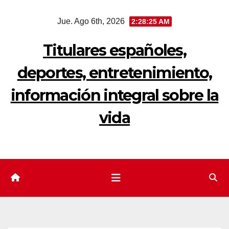
Saltar
Jue. Ago 6th, 2026
2:28:25 AM
al
contenido
Titulares españoles,
deportes, entretenimiento,
información integral sobre la
vida