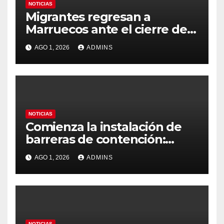
NOTICIAS
Migrantes regresan a
Marruecos ante el cierre de
tiendas en Ceuta pero con la
AGO 1, 2026
ADMINS
idea de volver a cruzar:
«Vimos en Instagram que era
fácil»
NOTICIAS
Comienza la instalación de
barreras de contención:
habrían vuelto 69.500
AGO 1, 2026
ADMINS
migrantes
NOTICIAS