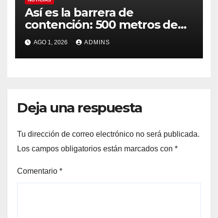
Así es la barrera de
contención: 500 metros de
longitud, con una altura en
AGO 1, 2026
ADMINS
superficie de 30 a 70
centímetros
Deja una respuesta
Tu dirección de correo electrónico no será publicada.
Los campos obligatorios están marcados con
*
Comentario
*