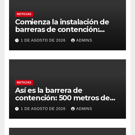
NOTICIAS
Comienza la instalación de
barreras de contención:
habrían vuelto 69.500
1 DE AGOSTO DE 2026
ADMINS
migrantes
NOTICIAS
Así es la barrera de
contención: 500 metros de
longitud, con una altura en
1 DE AGOSTO DE 2026
ADMINS
superficie de 30 a 70
centímetros