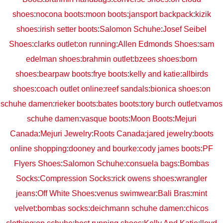
shoes
:
nocona boots
:
moon boots
:
jansport backpack
:
kizik
shoes
:
irish setter boots
:
Salomon Schuhe
:
Josef Seibel
Shoes
:
clarks outlet
:
on running
:
Allen Edmonds Shoes
:
sam
edelman shoes
:
brahmin outlet
:
bzees shoes
:
born
shoes
:
bearpaw boots
:
frye boots
:
kelly and katie
:
allbirds
shoes
:
coach outlet online
:
reef sandals
:
bionica shoes
:
on
schuhe damen
:
rieker boots
:
bates boots
:
tory burch outlet
:
vamos
schuhe damen
:
vasque boots
:
Moon Boots
:
Mejuri
Canada
:
Mejuri Jewelry
:
Roots Canada
:
jared jewelry
:
boots
online shopping
:
dooney and bourke
:
cody james boots
:
PF
Flyers Shoes
:
Salomon Schuhe
:
consuela bags
:
Bombas
Socks
:
Compression Socks
:
rick owens shoes
:
wrangler
jeans
:
Off White Shoes
:
venus swimwear
:
Bali Bras
:
mint
velvet
:
bombas socks
:
deichmann schuhe damen
:
chicos