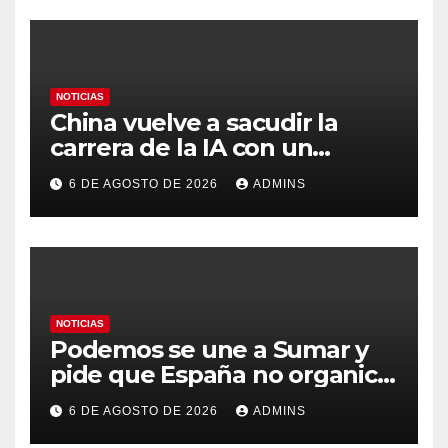
NOTICIAS
China vuelve a sacudir la
carrera de la IA con un
modelo capaz de trabajar
6 DE AGOSTO DE 2026
ADMINS
durante días sin intervención
humana
NOTICIAS
Podemos se une a Sumar y
pide que España no organice
el Mundial 2030 con
6 DE AGOSTO DE 2026
ADMINS
Marruecos por «atentar