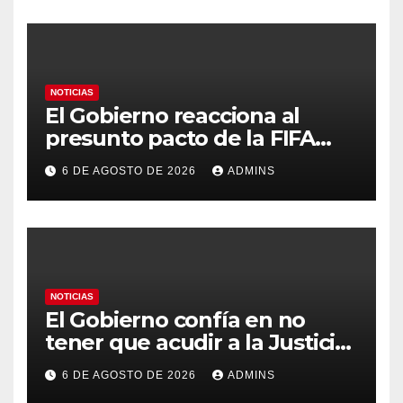
contra la soberanía nacional»
NOTICIAS
El Gobierno reacciona al
presunto pacto de la FIFA
con Marruecos para acoger la
6 DE AGOSTO DE 2026
ADMINS
final del Mundial 2030:
«Tiene que ser en España»
NOTICIAS
El Gobierno confía en no
tener que acudir a la Justicia
por el reparto de menores
6 DE AGOSTO DE 2026
ADMINS
mientras el PP pide la