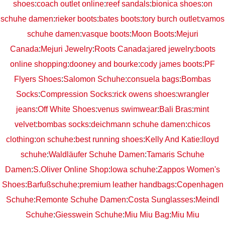
shoes
:
coach outlet online
:
reef sandals
:
bionica shoes
:
on
schuhe damen
:
rieker boots
:
bates boots
:
tory burch outlet
:
vamos
schuhe damen
:
vasque boots
:
Moon Boots
:
Mejuri
Canada
:
Mejuri Jewelry
:
Roots Canada
:
jared jewelry
:
boots
online shopping
:
dooney and bourke
:
cody james boots
:
PF
Flyers Shoes
:
Salomon Schuhe
:
consuela bags
:
Bombas
Socks
:
Compression Socks
:
rick owens shoes
:
wrangler
jeans
:
Off White Shoes
:
venus swimwear
:
Bali Bras
:
mint
velvet
:
bombas socks
:
deichmann schuhe damen
:
chicos
clothing
:
on schuhe
:
best running shoes
:
Kelly And Katie
:
lloyd
schuhe
:
Waldläufer Schuhe Damen
:
Tamaris Schuhe
Damen
:
S.Oliver Online Shop
:
lowa schuhe
:
Zappos Women's
Shoes
:
Barfußschuhe
:
premium leather handbags
:
Copenhagen
Schuhe
:
Remonte Schuhe Damen
:
Costa Sunglasses
:
Meindl
Schuhe
:
Giesswein Schuhe
:
Miu Miu Bag
:
Miu Miu