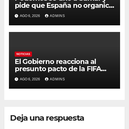
pide que España no organice
el Mundial 2030 con
AGO 6, 2026
ADMINS
Marruecos por «atentar
contra la soberanía nacional»
NOTICIAS
El Gobierno reacciona al
presunto pacto de la FIFA
con Marruecos para acoger
AGO 6, 2026
ADMINS
la final del Mundial 2030:
«Tiene que ser en España»
Deja una respuesta