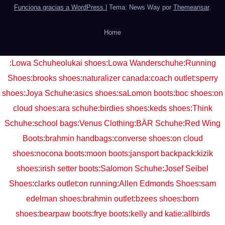
Funciona gracias a WordPress
|
Tema: News Way por
Themeansar
.
Home
:
Lowa Schuhe
olukai shoes
:
Lowa Wanderschuhe
:
Running
Shoes
:
brooks shoes
:
naturalizer canada
:
coach outlet
:
sperry
shoes
:
Joya Schuhe
:
asics shoes
:
saLomon boots
:
boc shoes
:
on
cloud shoes
:
ara schuhe
:
birdies shoes
:
keds shoes
:
Think
Schuhe
:
school bags
:
Venus Clothing
:
BÄR Schuhe
:
Red Wing
Boots
:
brahmin handbags
:
converse shoes
:
on cloud
shoes
:
nocona boots
:
moon boots
:
jansport backpack
:
kizik
shoes
:
irish setter boots
:
Salomon Schuhe
:
Josef Seibel
Shoes
:
clarks outlet
:
on running
:
Allen Edmonds Shoes
:
sam
edelman shoes
:
brahmin outlet
:
bzees shoes
:
born
shoes
:
bearpaw boots
:
frye boots
:
kelly and katie
:
allbirds