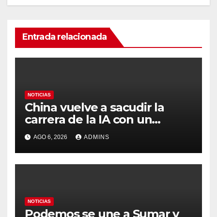
Entrada relacionada
NOTICIAS
China vuelve a sacudir la
carrera de la IA con un
modelo capaz de trabajar
AGO 6, 2026
ADMINS
durante días sin intervención
humana
NOTICIAS
Podemos se une a Sumar y