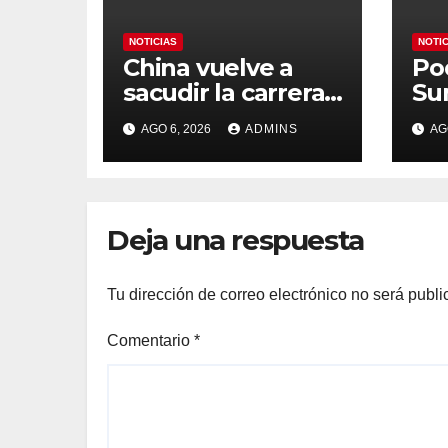
NOTICIAS
NOTI
China vuelve a
Po
sacudir la carrera
Su
de la IA con un
Es
AGO 6, 2026
ADMINS
AG
modelo capaz de
org
trabajar durante
Mu
días sin
Ma
intervención
«at
Deja una respuesta
humana
so
na
Tu dirección de correo electrónico no será publi
Comentario
*