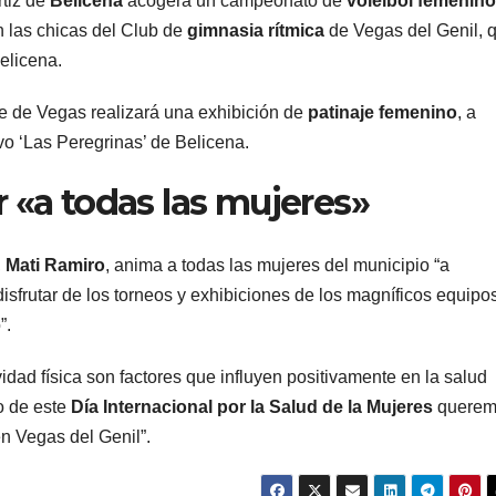
rtiz de
Belicena
acogerá un campeonato de
voleibol femenino
n las chicas del Club de
gimnasia rítmica
de Vegas del Genil, 
elicena.
je de Vegas realizará una exhibición de
patinaje femenino
, a
vo ‘Las Peregrinas’ de Belicena.
r «a todas las mujeres»
,
Mati Ramiro
, anima a todas las mujeres del municipio “a
a disfrutar de los torneos y exhibiciones de los magníficos equipo
”.
vidad física son factores que influyen positivamente en la salud
o de este
Día Internacional por la Salud de la Mujeres
querem
n Vegas del Genil”.