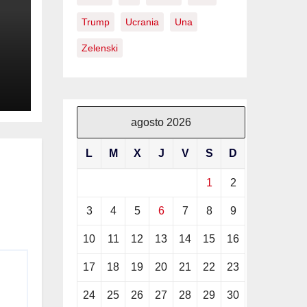
Trump
Ucrania
Una
Zelenski
de
agosto 2026
el
L
M
X
J
V
S
D
en
1
2
3
4
5
6
7
8
9
10
11
12
13
14
15
16
17
18
19
20
21
22
23
24
25
26
27
28
29
30