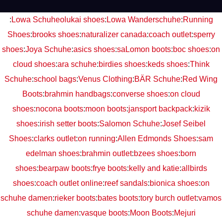
:
Lowa Schuhe
olukai shoes
:
Lowa Wanderschuhe
:
Running
Shoes
:
brooks shoes
:
naturalizer canada
:
coach outlet
:
sperry
shoes
:
Joya Schuhe
:
asics shoes
:
saLomon boots
:
boc shoes
:
on
cloud shoes
:
ara schuhe
:
birdies shoes
:
keds shoes
:
Think
Schuhe
:
school bags
:
Venus Clothing
:
BÄR Schuhe
:
Red Wing
Boots
:
brahmin handbags
:
converse shoes
:
on cloud
shoes
:
nocona boots
:
moon boots
:
jansport backpack
:
kizik
shoes
:
irish setter boots
:
Salomon Schuhe
:
Josef Seibel
Shoes
:
clarks outlet
:
on running
:
Allen Edmonds Shoes
:
sam
edelman shoes
:
brahmin outlet
:
bzees shoes
:
born
shoes
:
bearpaw boots
:
frye boots
:
kelly and katie
:
allbirds
shoes
:
coach outlet online
:
reef sandals
:
bionica shoes
:
on
schuhe damen
:
rieker boots
:
bates boots
:
tory burch outlet
:
vamos
schuhe damen
:
vasque boots
:
Moon Boots
:
Mejuri