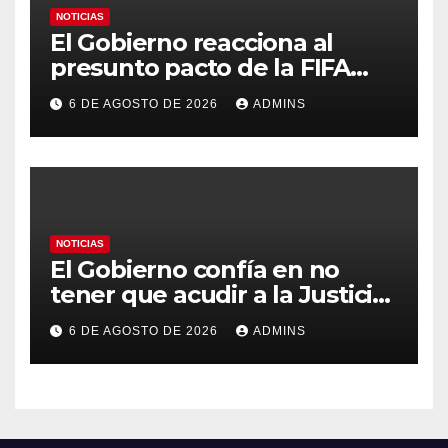
NOTICIAS
El Gobierno reacciona al
presunto pacto de la FIFA
con Marruecos para acoger la
6 DE AGOSTO DE 2026
ADMINS
final del Mundial 2030:
«Tiene que ser en España»
NOTICIAS
El Gobierno confía en no
tener que acudir a la Justicia
por el reparto de menores
6 DE AGOSTO DE 2026
ADMINS
mientras el PP pide la
apertura del Congreso por la
crisis