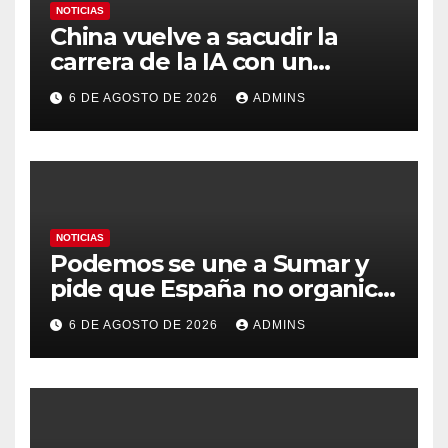
NOTICIAS
China vuelve a sacudir la
carrera de la IA con un
modelo capaz de trabajar
6 DE AGOSTO DE 2026
ADMINS
durante días sin intervención
humana
NOTICIAS
Podemos se une a Sumar y
pide que España no organice
el Mundial 2030 con
6 DE AGOSTO DE 2026
ADMINS
Marruecos por «atentar
contra la soberanía nacional»