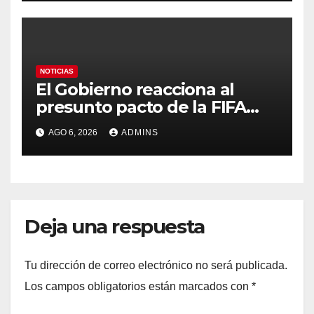
contra la soberanía nacional»
NOTICIAS
El Gobierno reacciona al
presunto pacto de la FIFA
con Marruecos para acoger
AGO 6, 2026
ADMINS
la final del Mundial 2030:
«Tiene que ser en España»
Deja una respuesta
Tu dirección de correo electrónico no será publicada.
Los campos obligatorios están marcados con
*