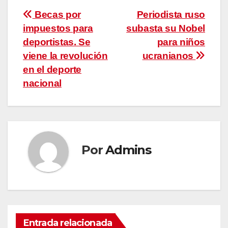
Navegación
Becas por
Periodista ruso
impuestos para
subasta su Nobel
de
deportistas. Se
para niños
entradas
viene la revolución
ucranianos
en el deporte
nacional
Por
Admins
Entrada relacionada