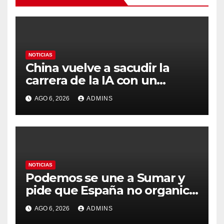
NOTICIAS
China vuelve a sacudir la
carrera de la IA con un
modelo capaz de trabajar
AGO 6, 2026
ADMINS
durante días sin intervención
humana
NOTICIAS
Podemos se une a Sumar y
pide que España no organice
el Mundial 2030 con
AGO 6, 2026
ADMINS
Marruecos por «atentar