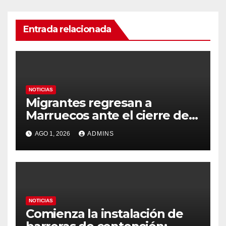
Entrada relacionada
NOTICIAS
Migrantes regresan a
Marruecos ante el cierre de
tiendas en Ceuta pero con la
AGO 1, 2026
ADMINS
idea de volver a cruzar:
«Vimos en Instagram que era
fácil»
NOTICIAS
Comienza la instalación de