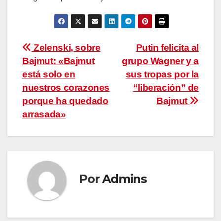
Navegación
Zelenski, sobre
Putin felicita al
Bajmut: «Bajmut
grupo Wagner y a
de
está solo en
sus tropas por la
entradas
nuestros corazones
“liberación” de
porque ha quedado
Bajmut
arrasada»
Por
Admins