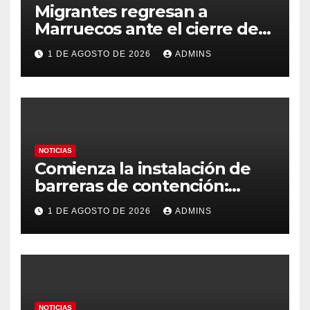
Migrantes regresan a
Marruecos ante el cierre de
tiendas en Ceuta pero con la
1 DE AGOSTO DE 2026
ADMINS
idea de volver a cruzar:
«Vimos en Instagram que era
fácil»
NOTICIAS
Comienza la instalación de
barreras de contención:
habrían vuelto 69.500
1 DE AGOSTO DE 2026
ADMINS
migrantes
NOTICIAS