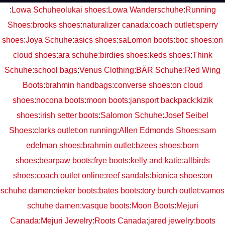
:
Lowa Schuhe
olukai shoes
:
Lowa Wanderschuhe
:
Running
Shoes
:
brooks shoes
:
naturalizer canada
:
coach outlet
:
sperry
shoes
:
Joya Schuhe
:
asics shoes
:
saLomon boots
:
boc shoes
:
on
cloud shoes
:
ara schuhe
:
birdies shoes
:
keds shoes
:
Think
Schuhe
:
school bags
:
Venus Clothing
:
BÄR Schuhe
:
Red Wing
Boots
:
brahmin handbags
:
converse shoes
:
on cloud
shoes
:
nocona boots
:
moon boots
:
jansport backpack
:
kizik
shoes
:
irish setter boots
:
Salomon Schuhe
:
Josef Seibel
Shoes
:
clarks outlet
:
on running
:
Allen Edmonds Shoes
:
sam
edelman shoes
:
brahmin outlet
:
bzees shoes
:
born
shoes
:
bearpaw boots
:
frye boots
:
kelly and katie
:
allbirds
shoes
:
coach outlet online
:
reef sandals
:
bionica shoes
:
on
schuhe damen
:
rieker boots
:
bates boots
:
tory burch outlet
:
vamos
schuhe damen
:
vasque boots
:
Moon Boots
:
Mejuri
Canada
:
Mejuri Jewelry
:
Roots Canada
:
jared jewelry
:
boots