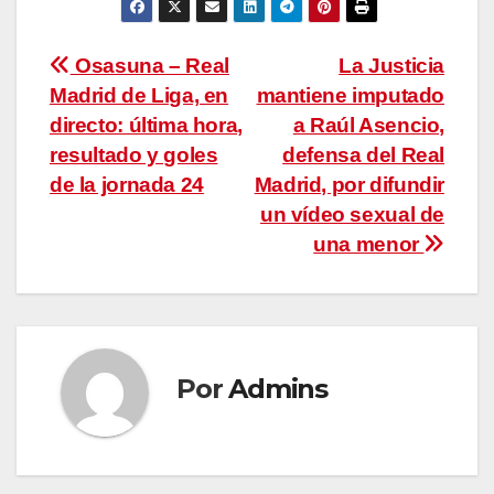
Navegación
Osasuna – Real
La Justicia
Madrid de Liga, en
mantiene imputado
de
directo: última hora,
a Raúl Asencio,
entradas
resultado y goles
defensa del Real
de la jornada 24
Madrid, por difundir
un vídeo sexual de
una menor
Por
Admins