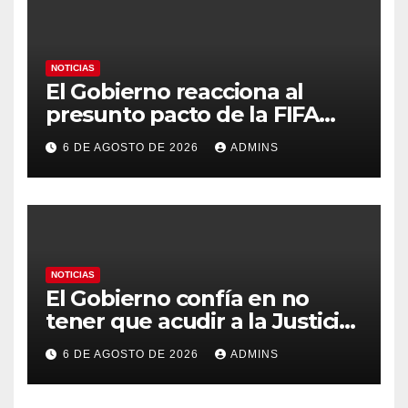
NOTICIAS
El Gobierno reacciona al
presunto pacto de la FIFA
con Marruecos para acoger la
6 DE AGOSTO DE 2026
ADMINS
final del Mundial 2030:
«Tiene que ser en España»
NOTICIAS
El Gobierno confía en no
tener que acudir a la Justicia
por el reparto de menores
6 DE AGOSTO DE 2026
ADMINS
mientras el PP pide la
apertura del Congreso por la