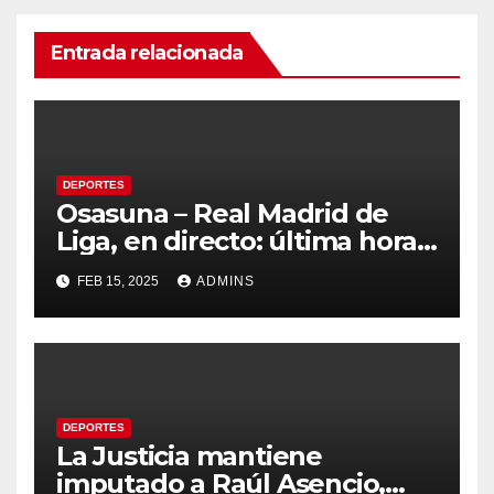
Entrada relacionada
DEPORTES
Osasuna – Real Madrid de
Liga, en directo: última hora,
resultado y goles de la
FEB 15, 2025
ADMINS
jornada 24
DEPORTES
La Justicia mantiene
imputado a Raúl Asencio,