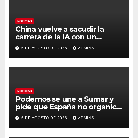
NOTICIAS
China vuelve a sacudir la
carrera de la IA con un
modelo capaz de trabajar
6 DE AGOSTO DE 2026
ADMINS
durante días sin intervención
humana
NOTICIAS
Podemos se une a Sumar y
pide que España no organice
el Mundial 2030 con
6 DE AGOSTO DE 2026
ADMINS
Marruecos por «atentar
contra la soberanía nacional»