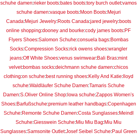
schuhe damen
:
rieker boots
:
bates boots
:
tory burch outlet
:
vamos
schuhe damen
:
vasque boots
:
Moon Boots
:
Mejuri
Canada
:
Mejuri Jewelry
:
Roots Canada
:
jared jewelry
:
boots
online shopping
:
dooney and bourke
:
cody james boots
:
PF
Flyers Shoes
:
Salomon Schuhe
:
consuela bags
:
Bombas
Socks
:
Compression Socks
:
rick owens shoes
:
wrangler
jeans
:
Off White Shoes
:
venus swimwear
:
Bali Bras
:
mint
velvet
:
bombas socks
:
deichmann schuhe damen
:
chicos
clothing
:
on schuhe
:
best running shoes
:
Kelly And Katie
:
lloyd
schuhe
:
Waldläufer Schuhe Damen
:
Tamaris Schuhe
Damen
:
S.Oliver Online Shop
:
lowa schuhe
:
Zappos Women's
Shoes
:
Barfußschuhe
:
premium leather handbags
:
Copenhagen
Schuhe
:
Remonte Schuhe Damen
:
Costa Sunglasses
:
Meindl
Schuhe
:
Giesswein Schuhe
:
Miu Miu Bag
:
Miu Miu
Sunglasses
:
Samsonite Outlet
:
Josef Seibel Schuhe
:
Paul Green