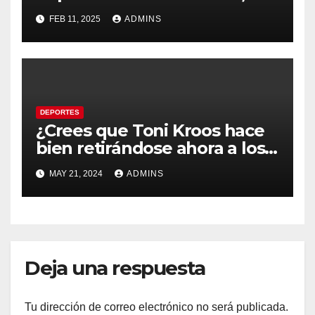
defensa del Real Madrid, por
FEB 11, 2025
ADMINS
difundir un vídeo sexual de
una menor
DEPORTES
¿Crees que Toni Kroos hace
bien retirándose ahora a los
34 años?
MAY 21, 2024
ADMINS
Deja una respuesta
Tu dirección de correo electrónico no será publicada.