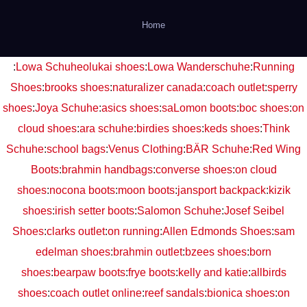
Home
:
Lowa Schuhe
olukai shoes
:
Lowa Wanderschuhe
:
Running
Shoes
:
brooks shoes
:
naturalizer canada
:
coach outlet
:
sperry
shoes
:
Joya Schuhe
:
asics shoes
:
saLomon boots
:
boc shoes
:
on
cloud shoes
:
ara schuhe
:
birdies shoes
:
keds shoes
:
Think
Schuhe
:
school bags
:
Venus Clothing
:
BÄR Schuhe
:
Red Wing
Boots
:
brahmin handbags
:
converse shoes
:
on cloud
shoes
:
nocona boots
:
moon boots
:
jansport backpack
:
kizik
shoes
:
irish setter boots
:
Salomon Schuhe
:
Josef Seibel
Shoes
:
clarks outlet
:
on running
:
Allen Edmonds Shoes
:
sam
edelman shoes
:
brahmin outlet
:
bzees shoes
:
born
shoes
:
bearpaw boots
:
frye boots
:
kelly and katie
:
allbirds
shoes
:
coach outlet online
:
reef sandals
:
bionica shoes
:
on