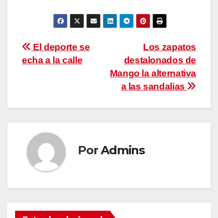
Navegación
El deporte se
Los zapatos
echa a la calle
destalonados de
de
Mango la alternativa
entradas
a las sandalias
Por
Admins