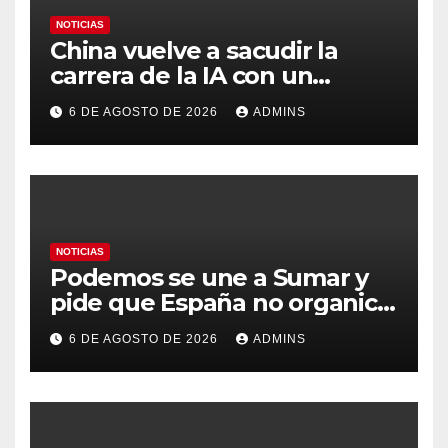
NOTICIAS
China vuelve a sacudir la
carrera de la IA con un
modelo capaz de trabajar
6 DE AGOSTO DE 2026
ADMINS
durante días sin intervención
humana
NOTICIAS
Podemos se une a Sumar y
pide que España no organice
el Mundial 2030 con
6 DE AGOSTO DE 2026
ADMINS
Marruecos por «atentar
contra la soberanía nacional»