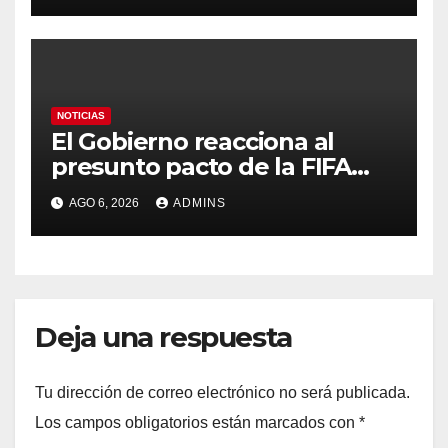
contra la soberanía nacional»
NOTICIAS
El Gobierno reacciona al
presunto pacto de la FIFA
con Marruecos para acoger
AGO 6, 2026
ADMINS
la final del Mundial 2030:
«Tiene que ser en España»
Deja una respuesta
Tu dirección de correo electrónico no será publicada.
Los campos obligatorios están marcados con
*