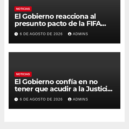
NOTICIAS
El Gobierno reacciona al
presunto pacto de la FIFA
con Marruecos para acoger la
6 DE AGOSTO DE 2026
ADMINS
final del Mundial 2030:
«Tiene que ser en España»
NOTICIAS
El Gobierno confía en no
tener que acudir a la Justicia
por el reparto de menores
6 DE AGOSTO DE 2026
ADMINS
mientras el PP pide la
apertura del Congreso por la
crisis