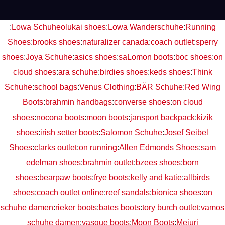
:
Lowa Schuhe
olukai shoes
:
Lowa Wanderschuhe
:
Running
Shoes
:
brooks shoes
:
naturalizer canada
:
coach outlet
:
sperry
shoes
:
Joya Schuhe
:
asics shoes
:
saLomon boots
:
boc shoes
:
on
cloud shoes
:
ara schuhe
:
birdies shoes
:
keds shoes
:
Think
Schuhe
:
school bags
:
Venus Clothing
:
BÄR Schuhe
:
Red Wing
Boots
:
brahmin handbags
:
converse shoes
:
on cloud
shoes
:
nocona boots
:
moon boots
:
jansport backpack
:
kizik
shoes
:
irish setter boots
:
Salomon Schuhe
:
Josef Seibel
Shoes
:
clarks outlet
:
on running
:
Allen Edmonds Shoes
:
sam
edelman shoes
:
brahmin outlet
:
bzees shoes
:
born
shoes
:
bearpaw boots
:
frye boots
:
kelly and katie
:
allbirds
shoes
:
coach outlet online
:
reef sandals
:
bionica shoes
:
on
schuhe damen
:
rieker boots
:
bates boots
:
tory burch outlet
:
vamos
schuhe damen
:
vasque boots
:
Moon Boots
:
Mejuri