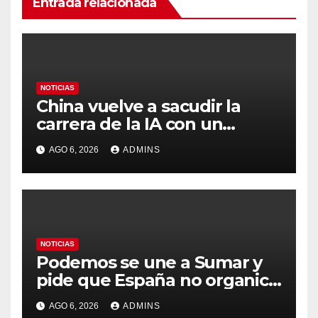
Entrada relacionada
NOTICIAS
China vuelve a sacudir la
carrera de la IA con un
modelo capaz de trabajar
AGO 6, 2026
ADMINS
durante días sin intervención
humana
NOTICIAS
Podemos se une a Sumar y
pide que España no organice
el Mundial 2030 con
AGO 6, 2026
ADMINS
Marruecos por «atentar