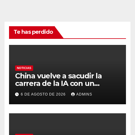
Te has perdido
NOTICIAS
China vuelve a sacudir la
carrera de la IA con un
modelo capaz de trabajar
6 DE AGOSTO DE 2026
ADMINS
durante días sin intervención
humana