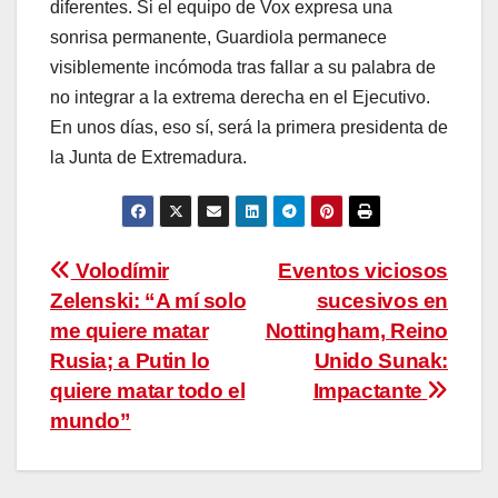
diferentes. Si el equipo de Vox expresa una
sonrisa permanente, Guardiola permanece
visiblemente incómoda tras fallar a su palabra de
no integrar a la extrema derecha en el Ejecutivo.
En unos días, eso sí, será la primera presidenta de
la Junta de Extremadura.
Navegación
Volodímir
Eventos viciosos
Zelenski: “A mí solo
sucesivos en
de
me quiere matar
Nottingham, Reino
entradas
Rusia; a Putin lo
Unido Sunak:
quiere matar todo el
Impactante
mundo”