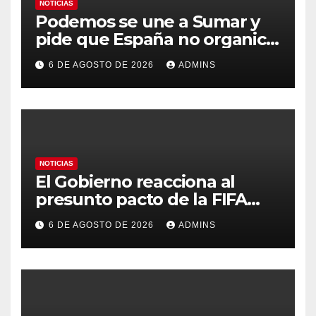
NOTICIAS
Podemos se une a Sumar y
pide que España no organice
el Mundial 2030 con
6 DE AGOSTO DE 2026
ADMINS
Marruecos por «atentar
contra la soberanía nacional»
NOTICIAS
El Gobierno reacciona al
presunto pacto de la FIFA
con Marruecos para acoger la
6 DE AGOSTO DE 2026
ADMINS
final del Mundial 2030:
«Tiene que ser en España»