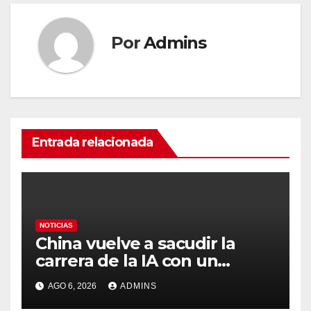
Por
Admins
Entrada relacionada
NOTICIAS
China vuelve a sacudir la
carrera de la IA con un
modelo capaz de trabajar
AGO 6, 2026
ADMINS
durante días sin intervención