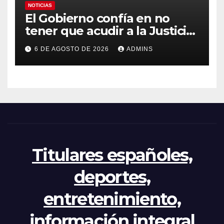
NOTICIAS
El Gobierno confía en no
tener que acudir a la Justicia
por el reparto de menores
6 DE AGOSTO DE 2026
ADMINS
mientras el PP pide la
apertura del Congreso por la
crisis
Titulares españoles,
deportes,
entretenimiento,
información integral