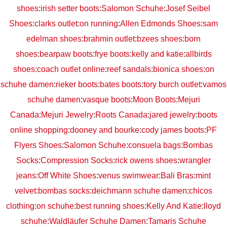
shoes
:
irish setter boots
:
Salomon Schuhe
:
Josef Seibel
Shoes
:
clarks outlet
:
on running
:
Allen Edmonds Shoes
:
sam
edelman shoes
:
brahmin outlet
:
bzees shoes
:
born
shoes
:
bearpaw boots
:
frye boots
:
kelly and katie
:
allbirds
shoes
:
coach outlet online
:
reef sandals
:
bionica shoes
:
on
schuhe damen
:
rieker boots
:
bates boots
:
tory burch outlet
:
vamos
schuhe damen
:
vasque boots
:
Moon Boots
:
Mejuri
Canada
:
Mejuri Jewelry
:
Roots Canada
:
jared jewelry
:
boots
online shopping
:
dooney and bourke
:
cody james boots
:
PF
Flyers Shoes
:
Salomon Schuhe
:
consuela bags
:
Bombas
Socks
:
Compression Socks
:
rick owens shoes
:
wrangler
jeans
:
Off White Shoes
:
venus swimwear
:
Bali Bras
:
mint
velvet
:
bombas socks
:
deichmann schuhe damen
:
chicos
clothing
:
on schuhe
:
best running shoes
:
Kelly And Katie
:
lloyd
schuhe
:
Waldläufer Schuhe Damen
:
Tamaris Schuhe