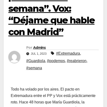
semana”. Vox:
“Déjame que hable
con Madrid”
Por
Admins
#Extremadura
,
JUL 1, 2023
#Guardiola
,
#podemos
,
#reabrieron
,
#semana
Todo ha volado por los aires. El pacto en
Extremadura entre el PP y Vox está prácticamente
roto. Hace 48 horas que María Guardiola, la