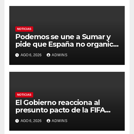
humana
NOTICIAS
Podemos se une a Sumar y
pide que España no organice
el Mundial 2030 con
AGO 6, 2026
ADMINS
Marruecos por «atentar
contra la soberanía nacional»
NOTICIAS
El Gobierno reacciona al
presunto pacto de la FIFA
con Marruecos para acoger
AGO 6, 2026
ADMINS
la final del Mundial 2030:
«Tiene que ser en España»