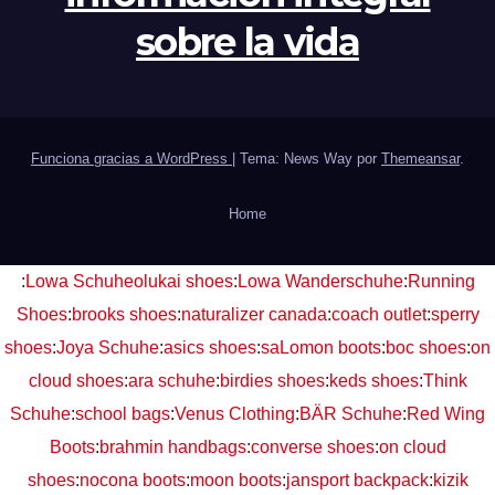
sobre la vida
Funciona gracias a WordPress
|
Tema: News Way por
Themeansar
.
Home
:
Lowa Schuhe
olukai shoes
:
Lowa Wanderschuhe
:
Running
Shoes
:
brooks shoes
:
naturalizer canada
:
coach outlet
:
sperry
shoes
:
Joya Schuhe
:
asics shoes
:
saLomon boots
:
boc shoes
:
on
cloud shoes
:
ara schuhe
:
birdies shoes
:
keds shoes
:
Think
Schuhe
:
school bags
:
Venus Clothing
:
BÄR Schuhe
:
Red Wing
Boots
:
brahmin handbags
:
converse shoes
:
on cloud
shoes
:
nocona boots
:
moon boots
:
jansport backpack
:
kizik