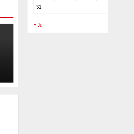
31
« Jul
de
el
en