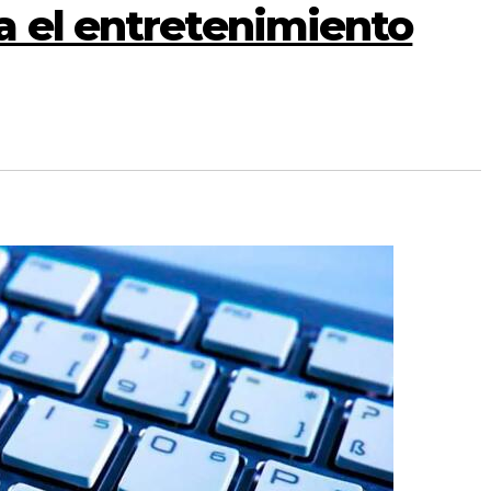
a el entretenimiento