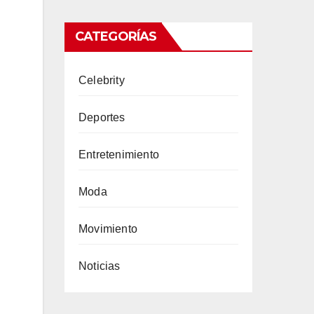
CATEGORÍAS
Celebrity
Deportes
Entretenimiento
Moda
Movimiento
Noticias