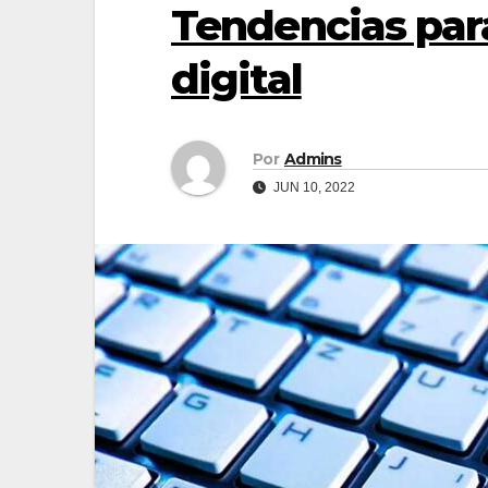
Tendencias par
digital
Por
Admins
JUN 10, 2022