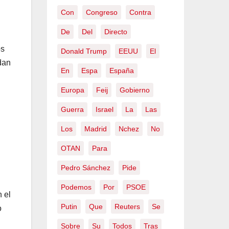
Con
Congreso
Contra
De
Del
Directo
os
Donald Trump
EEUU
El
dan
En
Espa
España
Europa
Feij
Gobierno
Guerra
Israel
La
Las
Los
Madrid
Nchez
No
OTAN
Para
Pedro Sánchez
Pide
Podemos
Por
PSOE
 el
Putin
Que
Reuters
Se
o
Sobre
Su
Todos
Tras