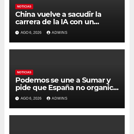
NOTICIAS
China vuelve a sacudir la
carrera de la IA con un
modelo capaz de trabajar
AGO 6, 2026
ADMINS
durante días sin intervención
humana
NOTICIAS
Podemos se une a Sumar y
pide que España no organice
el Mundial 2030 con
AGO 6, 2026
ADMINS
Marruecos por «atentar
contra la soberanía nacional»