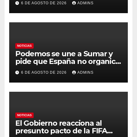
6 DE AGOSTO DE 2026
ADMINS
durante días sin intervención
humana
NOTICIAS
Podemos se une a Sumar y
pide que España no organice
el Mundial 2030 con
6 DE AGOSTO DE 2026
ADMINS
Marruecos por «atentar
contra la soberanía nacional»
NOTICIAS
El Gobierno reacciona al
presunto pacto de la FIFA