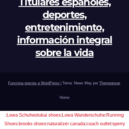
Titulares españoles,
deportes,
entretenimiento,
información integral
sobre la vida
Funciona gracias a WordPress
|
Tema: News Way por
Themeansar
.
Home
:
Lowa Schuhe
olukai shoes
:
Lowa Wanderschuhe
:
Running
Shoes
:
brooks shoes
:
naturalizer canada
:
coach outlet
:
sperry