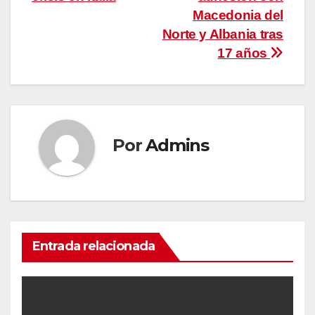
entradas
Macedonia del
Norte y Albania tras
17 años
Por
Admins
Entrada relacionada