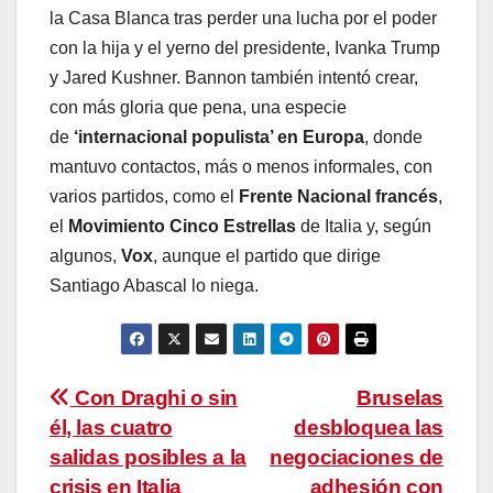
la Casa Blanca tras perder una lucha por el poder
con la hija y el yerno del presidente, Ivanka Trump
y Jared Kushner. Bannon también intentó crear,
con más gloria que pena, una especie
de
‘internacional populista’ en Europa
, donde
mantuvo contactos, más o menos informales, con
varios partidos, como el
Frente Nacional francés
,
el
Movimiento Cinco Estrellas
de Italia y, según
algunos,
Vox
, aunque el partido que dirige
Santiago Abascal lo niega.
Navegación
Con Draghi o sin
Bruselas
él, las cuatro
desbloquea las
de
salidas posibles a la
negociaciones de
crisis en Italia
adhesión con