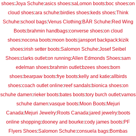
shoes
:
Joya Schuhe
:
asics shoes
:
saLomon boots
:
boc shoes
:
on
cloud shoes
:
ara schuhe
:
birdies shoes
:
keds shoes
:
Think
Schuhe
:
school bags
:
Venus Clothing
:
BÄR Schuhe
:
Red Wing
Boots
:
brahmin handbags
:
converse shoes
:
on cloud
shoes
:
nocona boots
:
moon boots
:
jansport backpack
:
kizik
shoes
:
irish setter boots
:
Salomon Schuhe
:
Josef Seibel
Shoes
:
clarks outlet
:
on running
:
Allen Edmonds Shoes
:
sam
edelman shoes
:
brahmin outlet
:
bzees shoes
:
born
shoes
:
bearpaw boots
:
frye boots
:
kelly and katie
:
allbirds
shoes
:
coach outlet online
:
reef sandals
:
bionica shoes
:
on
schuhe damen
:
rieker boots
:
bates boots
:
tory burch outlet
:
vamos
schuhe damen
:
vasque boots
:
Moon Boots
:
Mejuri
Canada
:
Mejuri Jewelry
:
Roots Canada
:
jared jewelry
:
boots
online shopping
:
dooney and bourke
:
cody james boots
:
PF
Flyers Shoes
:
Salomon Schuhe
:
consuela bags
:
Bombas