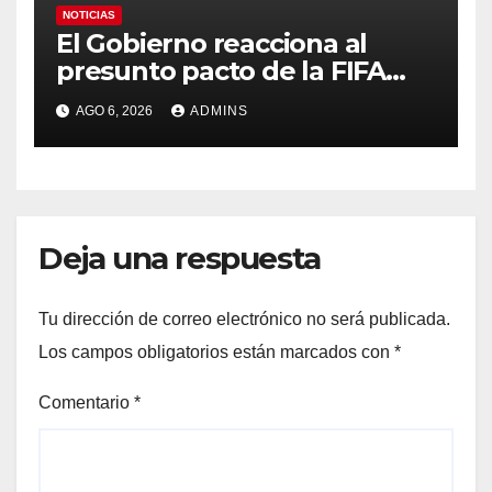
NOTICIAS
El Gobierno reacciona al
presunto pacto de la FIFA
con Marruecos para acoger
AGO 6, 2026
ADMINS
la final del Mundial 2030:
«Tiene que ser en España»
Deja una respuesta
Tu dirección de correo electrónico no será publicada.
Los campos obligatorios están marcados con
*
Comentario
*