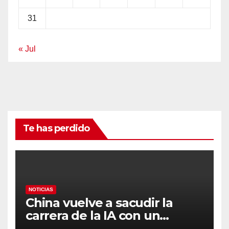
31
« Jul
Te has perdido
NOTICIAS
China vuelve a sacudir la
carrera de la IA con un
modelo capaz de trabajar