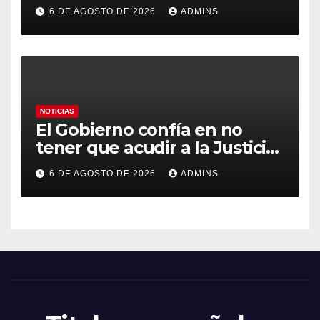
con Marruecos para acoger la
6 DE AGOSTO DE 2026
ADMINS
final del Mundial 2030:
«Tiene que ser en España»
NOTICIAS
El Gobierno confía en no
tener que acudir a la Justicia
por el reparto de menores
6 DE AGOSTO DE 2026
ADMINS
mientras el PP pide la
apertura del Congreso por la
crisis