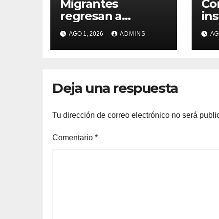
Migrantes
Co
regresan a
ins
Marruecos ante el
ba
AGO 1, 2026
ADMINS
AG
cierre de tiendas
co
en Ceuta pero con
ha
la idea de volver a
69
cruzar: «Vimos en
Deja una respuesta
Instagram que era
fácil»
Tu dirección de correo electrónico no será publi
Comentario
*