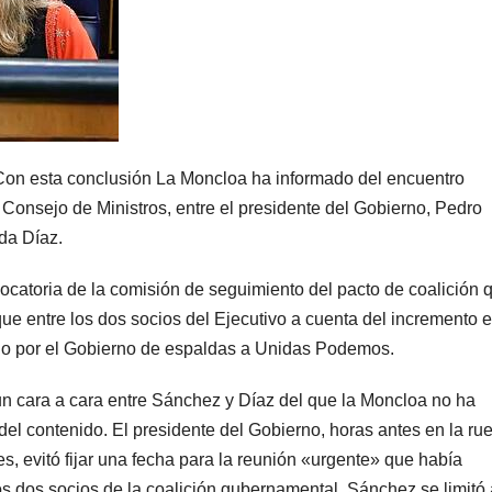
 Con esta conclusión La Moncloa ha informado del encuentro
 Consejo de Ministros, entre el presidente del Gobierno, Pedro
da Díaz.
vocatoria de la comisión de seguimiento del pacto de coalición 
oque entre los dos socios del Ejecutivo a cuenta del incremento 
do por el Gobierno de espaldas a Unidas Podemos.
 un cara a cara entre Sánchez y Díaz del que la Moncloa no ha
del contenido. El presidente del Gobierno, horas antes en la ru
es, evitó fijar una fecha para la reunión «urgente» que había
s dos socios de la coalición gubernamental. Sánchez se limitó 