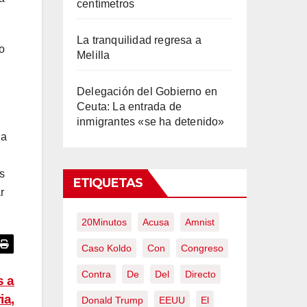
centímetros
La tranquilidad regresa a
o
Melilla
Delegación del Gobierno en
Ceuta: La entrada de
inmigrantes «se ha detenido»
ja
s
ETIQUETAS
r
20Minutos
Acusa
Amnist
Caso Koldo
Con
Congreso
Contra
De
Del
Directo
s a
ia,
Donald Trump
EEUU
El