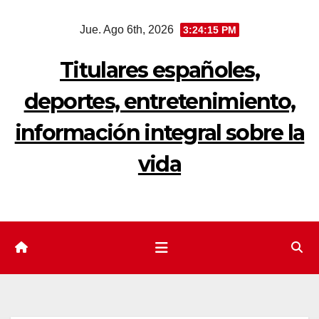
Saltar
Jue. Ago 6th, 2026
3:24:16 PM
al
contenido
Titulares españoles,
deportes, entretenimiento,
información integral sobre la
vida