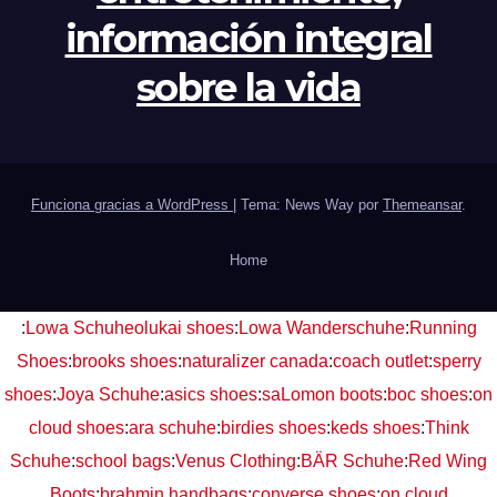
información integral
sobre la vida
Funciona gracias a WordPress
|
Tema: News Way por
Themeansar
.
Home
:
Lowa Schuhe
olukai shoes
:
Lowa Wanderschuhe
:
Running
Shoes
:
brooks shoes
:
naturalizer canada
:
coach outlet
:
sperry
shoes
:
Joya Schuhe
:
asics shoes
:
saLomon boots
:
boc shoes
:
on
cloud shoes
:
ara schuhe
:
birdies shoes
:
keds shoes
:
Think
Schuhe
:
school bags
:
Venus Clothing
:
BÄR Schuhe
:
Red Wing
Boots
:
brahmin handbags
:
converse shoes
:
on cloud