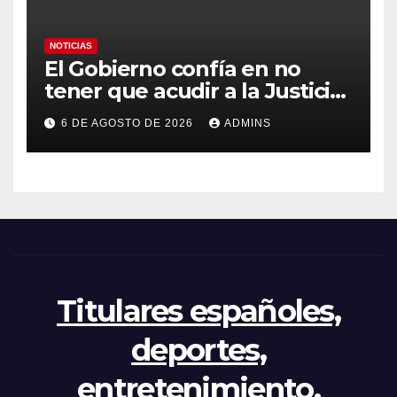
NOTICIAS
El Gobierno confía en no
tener que acudir a la Justicia
por el reparto de menores
6 DE AGOSTO DE 2026
ADMINS
mientras el PP pide la
apertura del Congreso por la
crisis
Titulares españoles,
deportes,
entretenimiento,