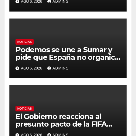
AGO 6, 2026
ADMINS
durante días sin intervención
humana
NOTICIAS
Podemos se une a Sumar y
pide que España no organice
el Mundial 2030 con
AGO 6, 2026
ADMINS
Marruecos por «atentar
contra la soberanía nacional»
NOTICIAS
El Gobierno reacciona al
presunto pacto de la FIFA
con Marruecos para acoger
AGO 6, 2026
ADMINS