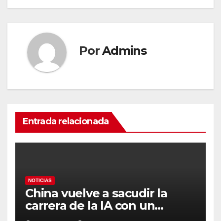
Por
Admins
Entrada relacionada
NOTICIAS
China vuelve a sacudir la
carrera de la IA con un
modelo capaz de trabajar