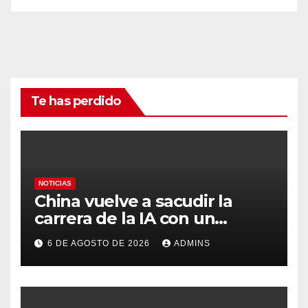
Te has perdido
NOTICIAS
China vuelve a sacudir la
carrera de la IA con un
modelo capaz de trabajar
6 DE AGOSTO DE 2026
ADMINS
durante días sin intervención
humana