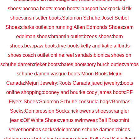
shoes
:
nocona boots
:
moon boots
:
jansport backpack
:
kizik
shoes
:
irish setter boots
:
Salomon Schuhe
:
Josef Seibel
Shoes
:
clarks outlet
:
on running
:
Allen Edmonds Shoes
:
sam
edelman shoes
:
brahmin outlet
:
bzees shoes
:
born
shoes
:
bearpaw boots
:
frye boots
:
kelly and katie
:
allbirds
shoes
:
coach outlet online
:
reef sandals
:
bionica shoes
:
on
schuhe damen
:
rieker boots
:
bates boots
:
tory burch outlet
:
vamos
schuhe damen
:
vasque boots
:
Moon Boots
:
Mejuri
Canada
:
Mejuri Jewelry
:
Roots Canada
:
jared jewelry
:
boots
online shopping
:
dooney and bourke
:
cody james boots
:
PF
Flyers Shoes
:
Salomon Schuhe
:
consuela bags
:
Bombas
Socks
:
Compression Socks
:
rick owens shoes
:
wrangler
jeans
:
Off White Shoes
:
venus swimwear
:
Bali Bras
:
mint
velvet
:
bombas socks
:
deichmann schuhe damen
:
chicos
clothing
:
on schuhe
:
best running shoes
:
Kelly And Katie
:
lloyd