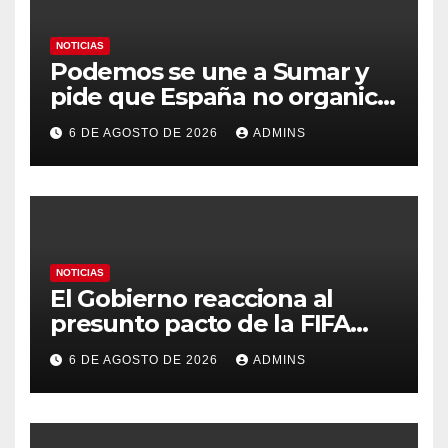
NOTICIAS
Podemos se une a Sumar y
pide que España no organice
el Mundial 2030 con
6 DE AGOSTO DE 2026
ADMINS
Marruecos por «atentar
contra la soberanía nacional»
NOTICIAS
El Gobierno reacciona al
presunto pacto de la FIFA
con Marruecos para acoger la
6 DE AGOSTO DE 2026
ADMINS
final del Mundial 2030:
«Tiene que ser en España»