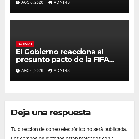
AGO 6, 2026
ADMINS
Marruecos por «atentar
contra la soberanía nacional»
NOTICIAS
El Gobierno reacciona al
presunto pacto de la FIFA
con Marruecos para acoger
AGO 6, 2026
ADMINS
la final del Mundial 2030:
«Tiene que ser en España»
Deja una respuesta
Tu dirección de correo electrónico no será publicada.
Los campos obligatorios están marcados con
*