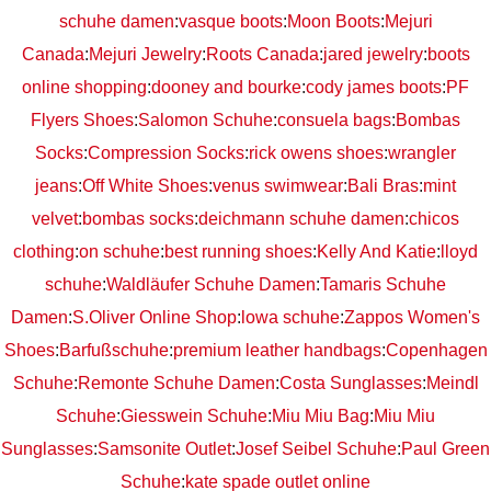
schuhe damen
:
vasque boots
:
Moon Boots
:
Mejuri
Canada
:
Mejuri Jewelry
:
Roots Canada
:
jared jewelry
:
boots
online shopping
:
dooney and bourke
:
cody james boots
:
PF
Flyers Shoes
:
Salomon Schuhe
:
consuela bags
:
Bombas
Socks
:
Compression Socks
:
rick owens shoes
:
wrangler
jeans
:
Off White Shoes
:
venus swimwear
:
Bali Bras
:
mint
velvet
:
bombas socks
:
deichmann schuhe damen
:
chicos
clothing
:
on schuhe
:
best running shoes
:
Kelly And Katie
:
lloyd
schuhe
:
Waldläufer Schuhe Damen
:
Tamaris Schuhe
Damen
:
S.Oliver Online Shop
:
lowa schuhe
:
Zappos Women's
Shoes
:
Barfußschuhe
:
premium leather handbags
:
Copenhagen
Schuhe
:
Remonte Schuhe Damen
:
Costa Sunglasses
:
Meindl
Schuhe
:
Giesswein Schuhe
:
Miu Miu Bag
:
Miu Miu
Sunglasses
:
Samsonite Outlet
:
Josef Seibel Schuhe
:
Paul Green
Schuhe
:
kate spade outlet online