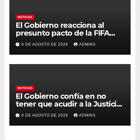
NOTICIAS
El Gobierno reacciona al
presunto pacto de la FIFA
con Marruecos para acoger la
6 DE AGOSTO DE 2026
ADMINS
final del Mundial 2030:
«Tiene que ser en España»
NOTICIAS
El Gobierno confía en no
tener que acudir a la Justicia
por el reparto de menores
6 DE AGOSTO DE 2026
ADMINS
mientras el PP pide la
apertura del Congreso por la
crisis