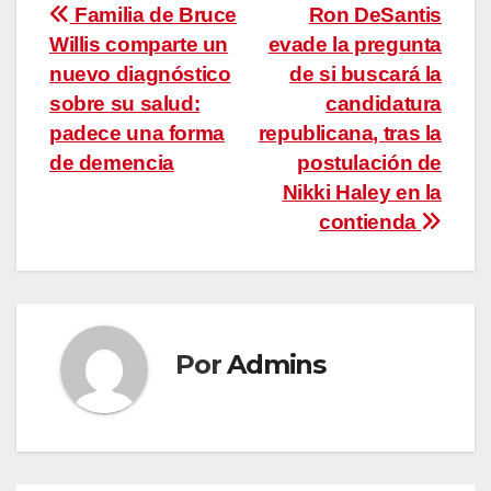
Navegación
Familia de Bruce
Ron DeSantis
Willis comparte un
evade la pregunta
de
nuevo diagnóstico
de si buscará la
entradas
sobre su salud:
candidatura
padece una forma
republicana, tras la
de demencia
postulación de
Nikki Haley en la
contienda
Por
Admins