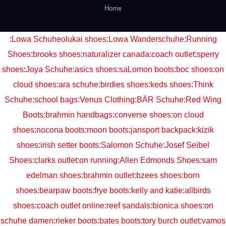
Home
:
Lowa Schuhe
olukai shoes
:
Lowa Wanderschuhe
:
Running
Shoes
:
brooks shoes
:
naturalizer canada
:
coach outlet
:
sperry
shoes
:
Joya Schuhe
:
asics shoes
:
saLomon boots
:
boc shoes
:
on
cloud shoes
:
ara schuhe
:
birdies shoes
:
keds shoes
:
Think
Schuhe
:
school bags
:
Venus Clothing
:
BÄR Schuhe
:
Red Wing
Boots
:
brahmin handbags
:
converse shoes
:
on cloud
shoes
:
nocona boots
:
moon boots
:
jansport backpack
:
kizik
shoes
:
irish setter boots
:
Salomon Schuhe
:
Josef Seibel
Shoes
:
clarks outlet
:
on running
:
Allen Edmonds Shoes
:
sam
edelman shoes
:
brahmin outlet
:
bzees shoes
:
born
shoes
:
bearpaw boots
:
frye boots
:
kelly and katie
:
allbirds
shoes
:
coach outlet online
:
reef sandals
:
bionica shoes
:
on
schuhe damen
:
rieker boots
:
bates boots
:
tory burch outlet
:
vamos