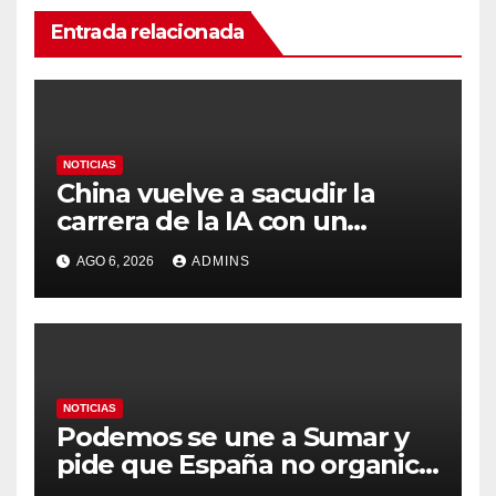
Entrada relacionada
NOTICIAS
China vuelve a sacudir la
carrera de la IA con un
modelo capaz de trabajar
AGO 6, 2026
ADMINS
durante días sin intervención
humana
NOTICIAS
Podemos se une a Sumar y
pide que España no organice
el Mundial 2030 con