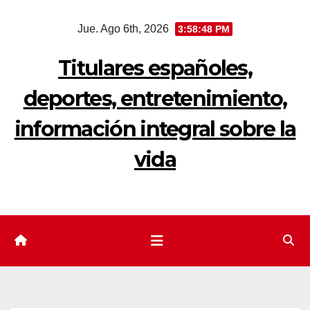
Saltar
Jue. Ago 6th, 2026
3:58:49 PM
al
contenido
Titulares españoles,
deportes, entretenimiento,
información integral sobre la
vida