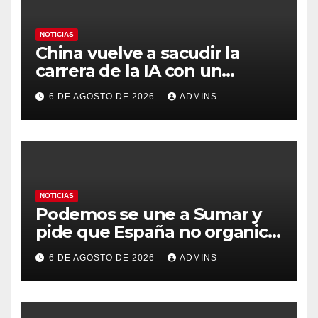
NOTICIAS
China vuelve a sacudir la
carrera de la IA con un
modelo capaz de trabajar
6 DE AGOSTO DE 2026
ADMINS
durante días sin intervención
humana
NOTICIAS
Podemos se une a Sumar y
pide que España no organice
el Mundial 2030 con
6 DE AGOSTO DE 2026
ADMINS
Marruecos por «atentar
contra la soberanía nacional»