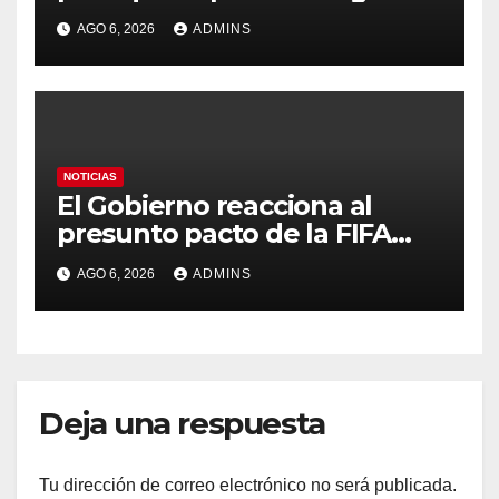
el Mundial 2030 con
AGO 6, 2026
ADMINS
Marruecos por «atentar
contra la soberanía nacional»
NOTICIAS
El Gobierno reacciona al
presunto pacto de la FIFA
con Marruecos para acoger
AGO 6, 2026
ADMINS
la final del Mundial 2030:
«Tiene que ser en España»
Deja una respuesta
Tu dirección de correo electrónico no será publicada.