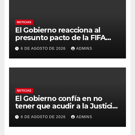
NOTICIAS
El Gobierno reacciona al
presunto pacto de la FIFA
con Marruecos para acoger la
6 DE AGOSTO DE 2026
ADMINS
final del Mundial 2030:
«Tiene que ser en España»
NOTICIAS
El Gobierno confía en no
tener que acudir a la Justicia
por el reparto de menores
6 DE AGOSTO DE 2026
ADMINS
mientras el PP pide la
apertura del Congreso por la