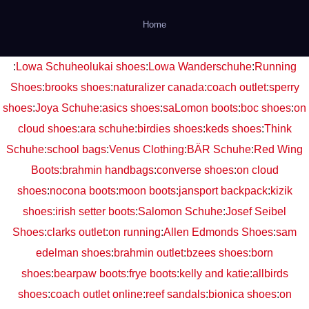
Home
:
Lowa Schuhe
olukai shoes
:
Lowa Wanderschuhe
:
Running
Shoes
:
brooks shoes
:
naturalizer canada
:
coach outlet
:
sperry
shoes
:
Joya Schuhe
:
asics shoes
:
saLomon boots
:
boc shoes
:
on
cloud shoes
:
ara schuhe
:
birdies shoes
:
keds shoes
:
Think
Schuhe
:
school bags
:
Venus Clothing
:
BÄR Schuhe
:
Red Wing
Boots
:
brahmin handbags
:
converse shoes
:
on cloud
shoes
:
nocona boots
:
moon boots
:
jansport backpack
:
kizik
shoes
:
irish setter boots
:
Salomon Schuhe
:
Josef Seibel
Shoes
:
clarks outlet
:
on running
:
Allen Edmonds Shoes
:
sam
edelman shoes
:
brahmin outlet
:
bzees shoes
:
born
shoes
:
bearpaw boots
:
frye boots
:
kelly and katie
:
allbirds
shoes
:
coach outlet online
:
reef sandals
:
bionica shoes
:
on