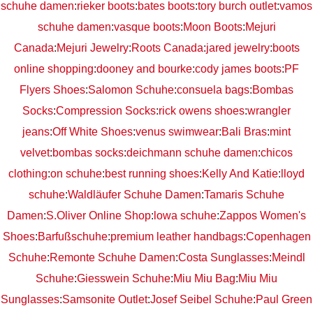
schuhe damen
:
rieker boots
:
bates boots
:
tory burch outlet
:
vamos
schuhe damen
:
vasque boots
:
Moon Boots
:
Mejuri
Canada
:
Mejuri Jewelry
:
Roots Canada
:
jared jewelry
:
boots
online shopping
:
dooney and bourke
:
cody james boots
:
PF
Flyers Shoes
:
Salomon Schuhe
:
consuela bags
:
Bombas
Socks
:
Compression Socks
:
rick owens shoes
:
wrangler
jeans
:
Off White Shoes
:
venus swimwear
:
Bali Bras
:
mint
velvet
:
bombas socks
:
deichmann schuhe damen
:
chicos
clothing
:
on schuhe
:
best running shoes
:
Kelly And Katie
:
lloyd
schuhe
:
Waldläufer Schuhe Damen
:
Tamaris Schuhe
Damen
:
S.Oliver Online Shop
:
lowa schuhe
:
Zappos Women's
Shoes
:
Barfußschuhe
:
premium leather handbags
:
Copenhagen
Schuhe
:
Remonte Schuhe Damen
:
Costa Sunglasses
:
Meindl
Schuhe
:
Giesswein Schuhe
:
Miu Miu Bag
:
Miu Miu
Sunglasses
:
Samsonite Outlet
:
Josef Seibel Schuhe
:
Paul Green