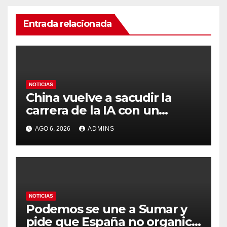
Entrada relacionada
NOTICIAS
China vuelve a sacudir la
carrera de la IA con un
modelo capaz de trabajar
AGO 6, 2026
ADMINS
durante días sin intervención
humana
NOTICIAS
Podemos se une a Sumar y
pide que España no organice