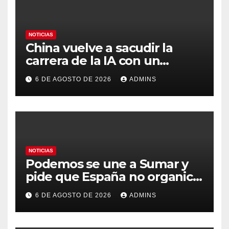
NOTICIAS
China vuelve a sacudir la
carrera de la IA con un
modelo capaz de trabajar
6 DE AGOSTO DE 2026
ADMINS
durante días sin intervención
humana
NOTICIAS
Podemos se une a Sumar y
pide que España no organice
el Mundial 2030 con
6 DE AGOSTO DE 2026
ADMINS
Marruecos por «atentar
contra la soberanía nacional»