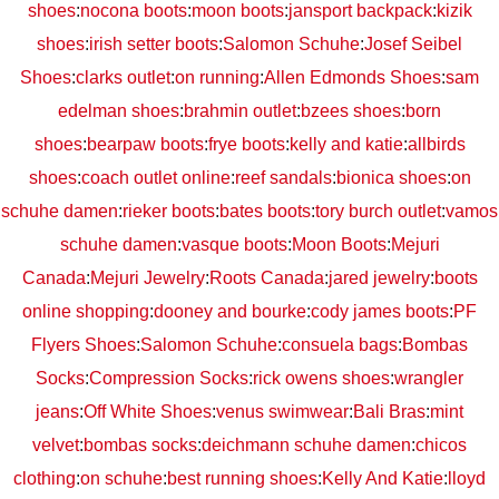
shoes
:
nocona boots
:
moon boots
:
jansport backpack
:
kizik
shoes
:
irish setter boots
:
Salomon Schuhe
:
Josef Seibel
Shoes
:
clarks outlet
:
on running
:
Allen Edmonds Shoes
:
sam
edelman shoes
:
brahmin outlet
:
bzees shoes
:
born
shoes
:
bearpaw boots
:
frye boots
:
kelly and katie
:
allbirds
shoes
:
coach outlet online
:
reef sandals
:
bionica shoes
:
on
schuhe damen
:
rieker boots
:
bates boots
:
tory burch outlet
:
vamos
schuhe damen
:
vasque boots
:
Moon Boots
:
Mejuri
Canada
:
Mejuri Jewelry
:
Roots Canada
:
jared jewelry
:
boots
online shopping
:
dooney and bourke
:
cody james boots
:
PF
Flyers Shoes
:
Salomon Schuhe
:
consuela bags
:
Bombas
Socks
:
Compression Socks
:
rick owens shoes
:
wrangler
jeans
:
Off White Shoes
:
venus swimwear
:
Bali Bras
:
mint
velvet
:
bombas socks
:
deichmann schuhe damen
:
chicos
clothing
:
on schuhe
:
best running shoes
:
Kelly And Katie
:
lloyd