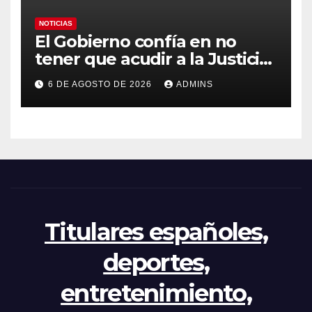
NOTICIAS
El Gobierno confía en no
tener que acudir a la Justicia
por el reparto de menores
6 DE AGOSTO DE 2026
ADMINS
mientras el PP pide la
apertura del Congreso por la
crisis
Titulares españoles,
deportes,
entretenimiento,