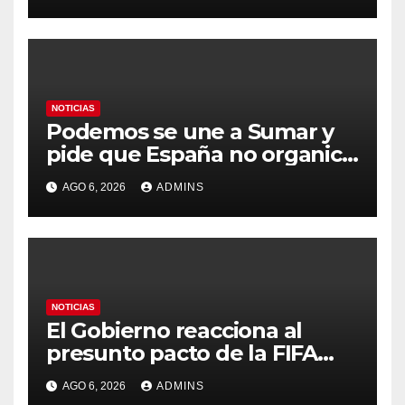
durante días sin intervención
humana
NOTICIAS
Podemos se une a Sumar y
pide que España no organice
el Mundial 2030 con
AGO 6, 2026
ADMINS
Marruecos por «atentar
contra la soberanía nacional»
NOTICIAS
El Gobierno reacciona al
presunto pacto de la FIFA
con Marruecos para acoger
AGO 6, 2026
ADMINS
la final del Mundial 2030: