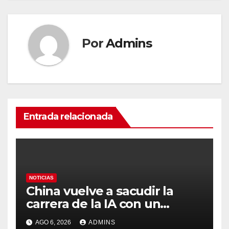
Por
Admins
Entrada relacionada
NOTICIAS
China vuelve a sacudir la
carrera de la IA con un
modelo capaz de trabajar
AGO 6, 2026
ADMINS