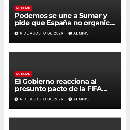
NOTICIAS
Podemos se une a Sumar y
pide que España no organice
el Mundial 2030 con
6 DE AGOSTO DE 2026
ADMINS
Marruecos por «atentar
contra la soberanía nacional»
NOTICIAS
El Gobierno reacciona al
presunto pacto de la FIFA
con Marruecos para acoger la
6 DE AGOSTO DE 2026
ADMINS
final del Mundial 2030:
«Tiene que ser en España»