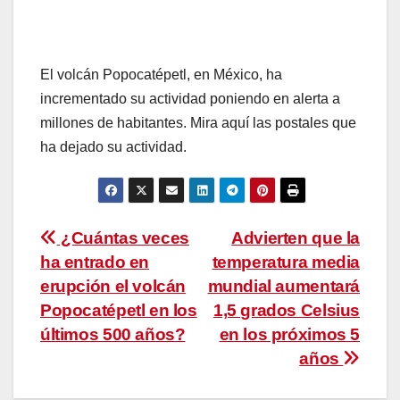
El volcán Popocatépetl, en México, ha
incrementado su actividad poniendo en alerta a
millones de habitantes. Mira aquí las postales que
ha dejado su actividad.
Navegación
¿Cuántas veces
Advierten que la
ha entrado en
temperatura media
de
erupción el volcán
mundial aumentará
entradas
Popocatépetl en los
1,5 grados Celsius
últimos 500 años?
en los próximos 5
años