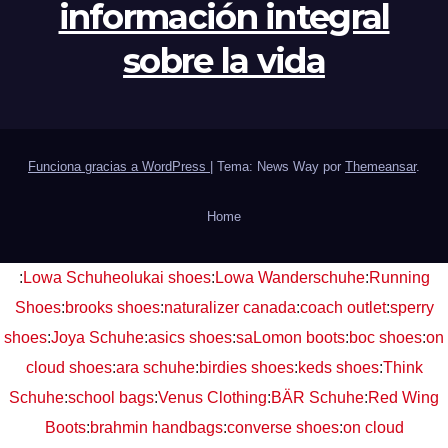
información integral
sobre la vida
Funciona gracias a WordPress
|
Tema: News Way por
Themeansar
.
Home
:
Lowa Schuhe
olukai shoes
:
Lowa Wanderschuhe
:
Running
Shoes
:
brooks shoes
:
naturalizer canada
:
coach outlet
:
sperry
shoes
:
Joya Schuhe
:
asics shoes
:
saLomon boots
:
boc shoes
:
on
cloud shoes
:
ara schuhe
:
birdies shoes
:
keds shoes
:
Think
Schuhe
:
school bags
:
Venus Clothing
:
BÄR Schuhe
:
Red Wing
Boots
:
brahmin handbags
:
converse shoes
:
on cloud