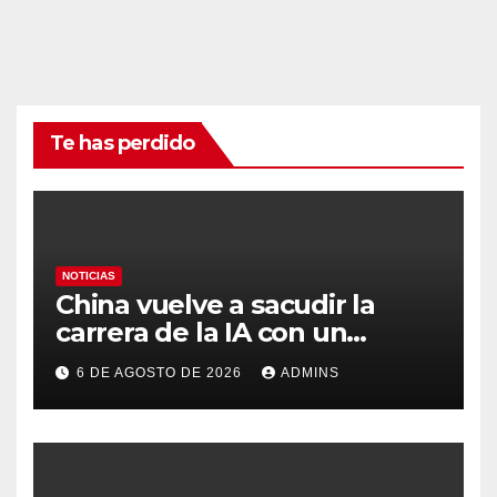
Te has perdido
NOTICIAS
China vuelve a sacudir la
carrera de la IA con un
modelo capaz de trabajar
6 DE AGOSTO DE 2026
ADMINS
durante días sin intervención
humana