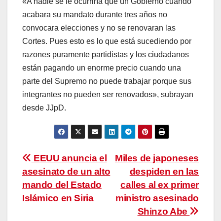
«A nadie se le ocurriría que un Gobierno cuando
acabara su mandato durante tres años no
convocara elecciones y no se renovaran las
Cortes. Pues esto es lo que está sucediendo por
razones puramente partidistas y los ciudadanos
están pagando un enorme precio cuando una
parte del Supremo no puede trabajar porque sus
integrantes no pueden ser renovados», subrayan
desde JJpD.
Navegación
EEUU anuncia el
Miles de japoneses
asesinato de un alto
despiden en las
de
mando del Estado
calles al ex primer
entradas
Islámico en Siria
ministro asesinado
Shinzo Abe