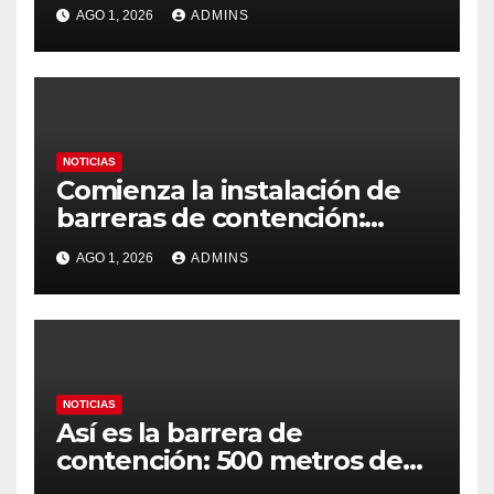
tiendas en Ceuta pero con la
AGO 1, 2026
ADMINS
idea de volver a cruzar:
«Vimos en Instagram que era
fácil»
NOTICIAS
Comienza la instalación de
barreras de contención:
habrían vuelto 69.500
AGO 1, 2026
ADMINS
migrantes
NOTICIAS
Así es la barrera de
contención: 500 metros de
longitud, con una altura en