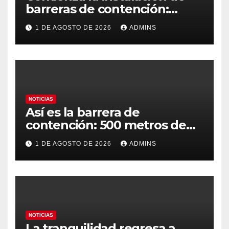
barreras de contención:
habrían vuelto 69.500
1 DE AGOSTO DE 2026
ADMINS
migrantes
NOTICIAS
Así es la barrera de
contención: 500 metros de
longitud, con una altura en
1 DE AGOSTO DE 2026
ADMINS
superficie de 30 a 70
centímetros
NOTICIAS
La tranquilidad regresa a