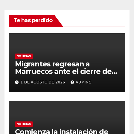
Te has perdido
NOTICIAS
Migrantes regresan a
Marruecos ante el cierre de
tiendas en Ceuta pero con la
1 DE AGOSTO DE 2026
ADMINS
idea de volver a cruzar:
«Vimos en Instagram que era
fácil»
NOTICIAS
Comienza la instalación de