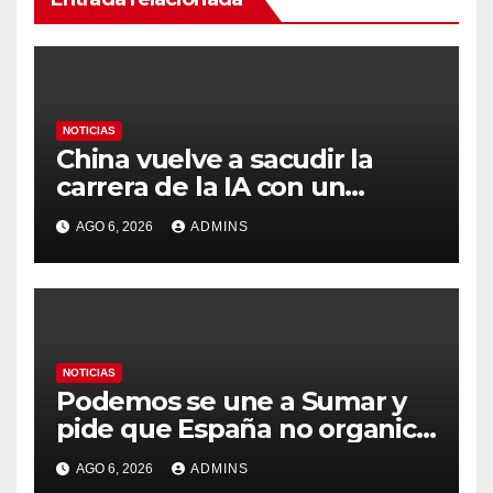
NOTICIAS
China vuelve a sacudir la
carrera de la IA con un
modelo capaz de trabajar
AGO 6, 2026
ADMINS
durante días sin intervención
humana
NOTICIAS
Podemos se une a Sumar y
pide que España no organice
el Mundial 2030 con
AGO 6, 2026
ADMINS
Marruecos por «atentar