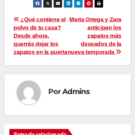
Navegación
¿Qué contiene el
Marta Ortega y Zara
polvo de tu casa?
anticipan los
de
Desde ahora,
zapatos más
entradas
querrás dejar los
deseados de la
zapatos en la puerta
nueva temporada
Por
Admins
Entrada relacionada