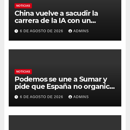
NOTICIAS
China vuelve a sacudir la
carrera de la IA con un
modelo capaz de trabajar
6 DE AGOSTO DE 2026
ADMINS
durante días sin intervención
humana
NOTICIAS
Podemos se une a Sumar y
pide que España no organice
el Mundial 2030 con
6 DE AGOSTO DE 2026
ADMINS
Marruecos por «atentar
contra la soberanía nacional»