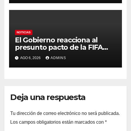
contra la soberanía nacional»
NOTICIAS
El Gobierno reacciona al
presunto pacto de la FIFA
con Marruecos para acoger
AGO 6, 2026
ADMINS
la final del Mundial 2030:
«Tiene que ser en España»
Deja una respuesta
Tu dirección de correo electrónico no será publicada.
Los campos obligatorios están marcados con
*