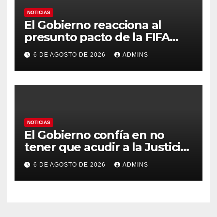
NOTICIAS
El Gobierno reacciona al
presunto pacto de la FIFA
con Marruecos para acoger la
6 DE AGOSTO DE 2026
ADMINS
final del Mundial 2030:
«Tiene que ser en España»
NOTICIAS
El Gobierno confía en no
tener que acudir a la Justicia
por el reparto de menores
6 DE AGOSTO DE 2026
ADMINS
mientras el PP pide la
apertura del Congreso por la
crisis