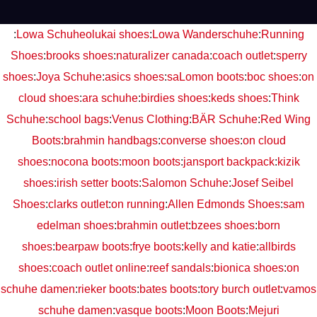
:
Lowa Schuhe
olukai shoes
:
Lowa Wanderschuhe
:
Running
Shoes
:
brooks shoes
:
naturalizer canada
:
coach outlet
:
sperry
shoes
:
Joya Schuhe
:
asics shoes
:
saLomon boots
:
boc shoes
:
on
cloud shoes
:
ara schuhe
:
birdies shoes
:
keds shoes
:
Think
Schuhe
:
school bags
:
Venus Clothing
:
BÄR Schuhe
:
Red Wing
Boots
:
brahmin handbags
:
converse shoes
:
on cloud
shoes
:
nocona boots
:
moon boots
:
jansport backpack
:
kizik
shoes
:
irish setter boots
:
Salomon Schuhe
:
Josef Seibel
Shoes
:
clarks outlet
:
on running
:
Allen Edmonds Shoes
:
sam
edelman shoes
:
brahmin outlet
:
bzees shoes
:
born
shoes
:
bearpaw boots
:
frye boots
:
kelly and katie
:
allbirds
shoes
:
coach outlet online
:
reef sandals
:
bionica shoes
:
on
schuhe damen
:
rieker boots
:
bates boots
:
tory burch outlet
:
vamos
schuhe damen
:
vasque boots
:
Moon Boots
:
Mejuri