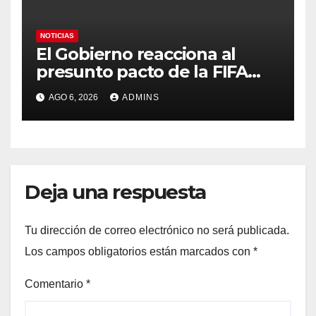
NOTICIAS
El Gobierno reacciona al
presunto pacto de la FIFA
con Marruecos para acoger
AGO 6, 2026
ADMINS
la final del Mundial 2030:
«Tiene que ser en España»
Deja una respuesta
Tu dirección de correo electrónico no será publicada.
Los campos obligatorios están marcados con
*
Comentario
*