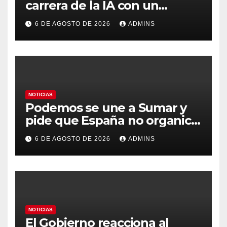
carrera de la IA con un
modelo capaz de trabajar
6 DE AGOSTO DE 2026
ADMINS
durante días sin intervención
humana
NOTICIAS
Podemos se une a Sumar y
pide que España no organice
el Mundial 2030 con
6 DE AGOSTO DE 2026
ADMINS
Marruecos por «atentar
contra la soberanía nacional»
NOTICIAS
El Gobierno reacciona al