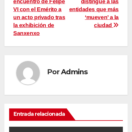
encuentro de Felipe
distingue a las
de
VI con el Emérito a
entidades que más
entradas
un acto privado tras
‘mueven’ a la
la exhibición de
ciudad
Sanxenxo
Por
Admins
Entrada relacionada