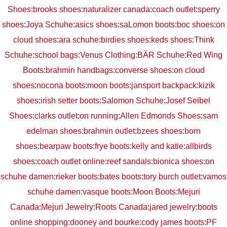
Shoes
:
brooks shoes
:
naturalizer canada
:
coach outlet
:
sperry
shoes
:
Joya Schuhe
:
asics shoes
:
saLomon boots
:
boc shoes
:
on
cloud shoes
:
ara schuhe
:
birdies shoes
:
keds shoes
:
Think
Schuhe
:
school bags
:
Venus Clothing
:
BÄR Schuhe
:
Red Wing
Boots
:
brahmin handbags
:
converse shoes
:
on cloud
shoes
:
nocona boots
:
moon boots
:
jansport backpack
:
kizik
shoes
:
irish setter boots
:
Salomon Schuhe
:
Josef Seibel
Shoes
:
clarks outlet
:
on running
:
Allen Edmonds Shoes
:
sam
edelman shoes
:
brahmin outlet
:
bzees shoes
:
born
shoes
:
bearpaw boots
:
frye boots
:
kelly and katie
:
allbirds
shoes
:
coach outlet online
:
reef sandals
:
bionica shoes
:
on
schuhe damen
:
rieker boots
:
bates boots
:
tory burch outlet
:
vamos
schuhe damen
:
vasque boots
:
Moon Boots
:
Mejuri
Canada
:
Mejuri Jewelry
:
Roots Canada
:
jared jewelry
:
boots
online shopping
:
dooney and bourke
:
cody james boots
:
PF