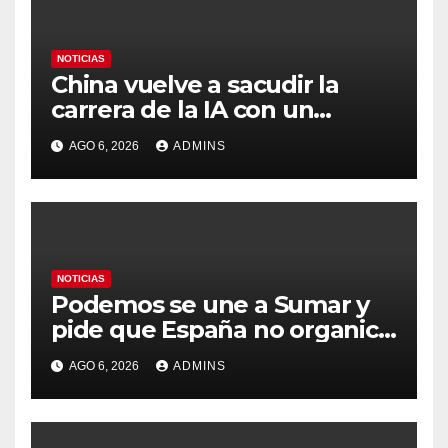
NOTICIAS
China vuelve a sacudir la
carrera de la IA con un
modelo capaz de trabajar
AGO 6, 2026
ADMINS
durante días sin intervención
humana
NOTICIAS
Podemos se une a Sumar y
pide que España no organice
el Mundial 2030 con
AGO 6, 2026
ADMINS
Marruecos por «atentar
contra la soberanía nacional»