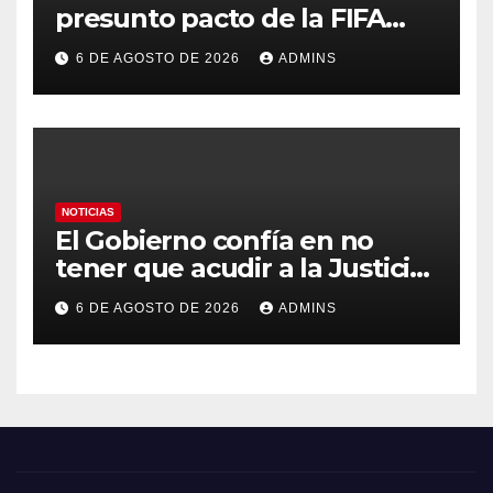
presunto pacto de la FIFA
con Marruecos para acoger la
6 DE AGOSTO DE 2026
ADMINS
final del Mundial 2030:
«Tiene que ser en España»
NOTICIAS
El Gobierno confía en no
tener que acudir a la Justicia
por el reparto de menores
6 DE AGOSTO DE 2026
ADMINS
mientras el PP pide la
apertura del Congreso por la
crisis