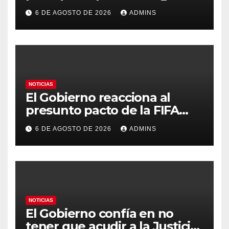
el Mundial 2030 con
6 DE AGOSTO DE 2026
ADMINS
Marruecos por «atentar
contra la soberanía nacional»
NOTICIAS
El Gobierno reacciona al
presunto pacto de la FIFA
con Marruecos para acoger la
6 DE AGOSTO DE 2026
ADMINS
final del Mundial 2030:
«Tiene que ser en España»
NOTICIAS
El Gobierno confía en no
tener que acudir a la Justicia