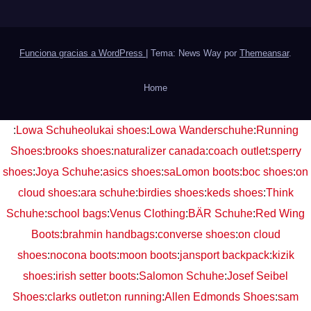
Funciona gracias a WordPress
|
Tema: News Way por
Themeansar
.
Home
:
Lowa Schuhe
olukai shoes
:
Lowa Wanderschuhe
:
Running
Shoes
:
brooks shoes
:
naturalizer canada
:
coach outlet
:
sperry
shoes
:
Joya Schuhe
:
asics shoes
:
saLomon boots
:
boc shoes
:
on
cloud shoes
:
ara schuhe
:
birdies shoes
:
keds shoes
:
Think
Schuhe
:
school bags
:
Venus Clothing
:
BÄR Schuhe
:
Red Wing
Boots
:
brahmin handbags
:
converse shoes
:
on cloud
shoes
:
nocona boots
:
moon boots
:
jansport backpack
:
kizik
shoes
:
irish setter boots
:
Salomon Schuhe
:
Josef Seibel
Shoes
:
clarks outlet
:
on running
:
Allen Edmonds Shoes
:
sam