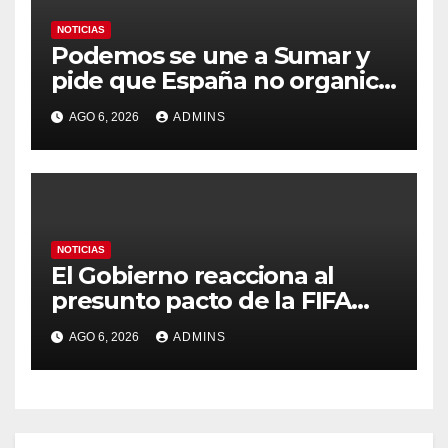
NOTICIAS
Podemos se une a Sumar y
pide que España no organice
el Mundial 2030 con
AGO 6, 2026
ADMINS
Marruecos por «atentar
contra la soberanía nacional»
NOTICIAS
El Gobierno reacciona al
presunto pacto de la FIFA
con Marruecos para acoger
AGO 6, 2026
ADMINS
la final del Mundial 2030:
«Tiene que ser en España»