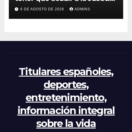
por el reparto de menores
6 DE AGOSTO DE 2026
ADMINS
mientras el PP pide la
apertura del Congreso por la
crisis
Titulares españoles,
deportes,
entretenimiento,
información integral
sobre la vida