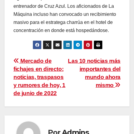
entrenador de Cruz Azul. Los aficionados de La
Máquina incluso han convocado un recibimiento
masivo para el estratega charrúa en el hotel de
concentración en donde está hospedándose.
Navegación
Mercado de
Las 10 noticias más
fichajes en directo:
importantes del
de
noticias, traspasos
mundo ahora
entradas
y rumores de hoy, 1
mismo
de junio de 2022
Por
Admins