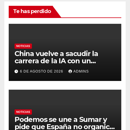
Te has perdido
NOTICIAS
China vuelve a sacudir la
carrera de la IA con un
modelo capaz de trabajar
6 DE AGOSTO DE 2026
ADMINS
durante días sin intervención
humana
NOTICIAS
Podemos se une a Sumar y
pide que España no organice