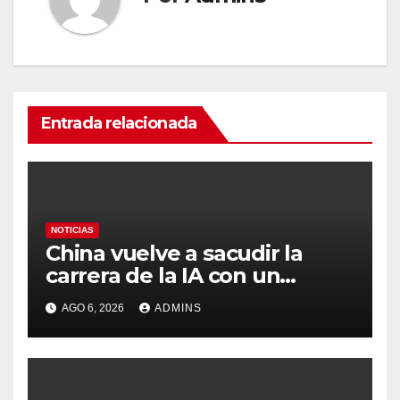
Entrada relacionada
NOTICIAS
China vuelve a sacudir la
carrera de la IA con un
modelo capaz de trabajar
AGO 6, 2026
ADMINS
durante días sin intervención
humana