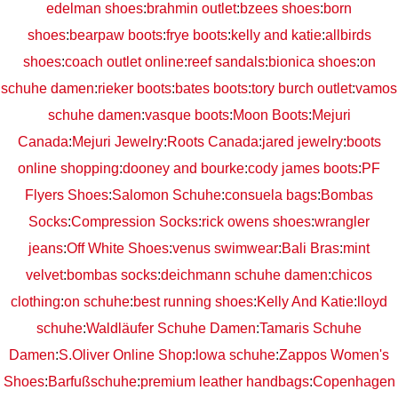
edelman shoes
:
brahmin outlet
:
bzees shoes
:
born
shoes
:
bearpaw boots
:
frye boots
:
kelly and katie
:
allbirds
shoes
:
coach outlet online
:
reef sandals
:
bionica shoes
:
on
schuhe damen
:
rieker boots
:
bates boots
:
tory burch outlet
:
vamos
schuhe damen
:
vasque boots
:
Moon Boots
:
Mejuri
Canada
:
Mejuri Jewelry
:
Roots Canada
:
jared jewelry
:
boots
online shopping
:
dooney and bourke
:
cody james boots
:
PF
Flyers Shoes
:
Salomon Schuhe
:
consuela bags
:
Bombas
Socks
:
Compression Socks
:
rick owens shoes
:
wrangler
jeans
:
Off White Shoes
:
venus swimwear
:
Bali Bras
:
mint
velvet
:
bombas socks
:
deichmann schuhe damen
:
chicos
clothing
:
on schuhe
:
best running shoes
:
Kelly And Katie
:
lloyd
schuhe
:
Waldläufer Schuhe Damen
:
Tamaris Schuhe
Damen
:
S.Oliver Online Shop
:
lowa schuhe
:
Zappos Women's
Shoes
:
Barfußschuhe
:
premium leather handbags
:
Copenhagen