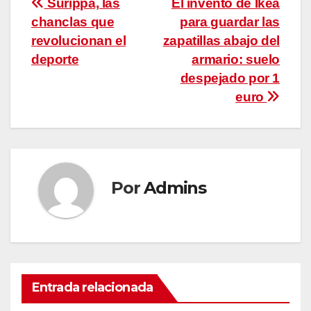
Navegación
Surippa, las
El invento de Ikea
chanclas que
para guardar las
de
revolucionan el
zapatillas abajo del
entradas
deporte
armario: suelo
despejado por 1
euro
Por
Admins
Entrada relacionada