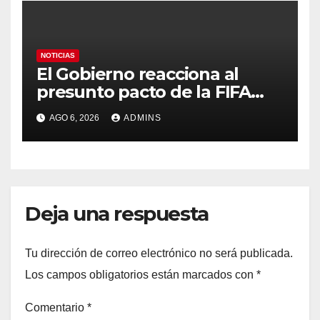
NOTICIAS
El Gobierno reacciona al
presunto pacto de la FIFA
con Marruecos para acoger
AGO 6, 2026
ADMINS
la final del Mundial 2030:
«Tiene que ser en España»
Deja una respuesta
Tu dirección de correo electrónico no será publicada.
Los campos obligatorios están marcados con
*
Comentario
*