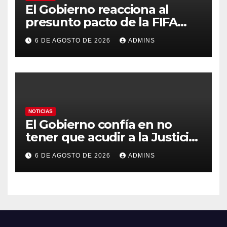
El Gobierno reacciona al
presunto pacto de la FIFA
con Marruecos para acoger la
6 DE AGOSTO DE 2026
ADMINS
final del Mundial 2030:
«Tiene que ser en España»
NOTICIAS
El Gobierno confía en no
tener que acudir a la Justicia
por el reparto de menores
6 DE AGOSTO DE 2026
ADMINS
mientras el PP pide la
apertura del Congreso por la
crisis