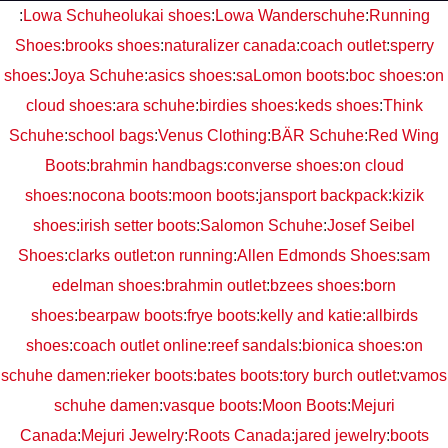
:
Lowa Schuhe
olukai shoes
:
Lowa Wanderschuhe
:
Running
Shoes
:
brooks shoes
:
naturalizer canada
:
coach outlet
:
sperry
shoes
:
Joya Schuhe
:
asics shoes
:
saLomon boots
:
boc shoes
:
on
cloud shoes
:
ara schuhe
:
birdies shoes
:
keds shoes
:
Think
Schuhe
:
school bags
:
Venus Clothing
:
BÄR Schuhe
:
Red Wing
Boots
:
brahmin handbags
:
converse shoes
:
on cloud
shoes
:
nocona boots
:
moon boots
:
jansport backpack
:
kizik
shoes
:
irish setter boots
:
Salomon Schuhe
:
Josef Seibel
Shoes
:
clarks outlet
:
on running
:
Allen Edmonds Shoes
:
sam
edelman shoes
:
brahmin outlet
:
bzees shoes
:
born
shoes
:
bearpaw boots
:
frye boots
:
kelly and katie
:
allbirds
shoes
:
coach outlet online
:
reef sandals
:
bionica shoes
:
on
schuhe damen
:
rieker boots
:
bates boots
:
tory burch outlet
:
vamos
schuhe damen
:
vasque boots
:
Moon Boots
:
Mejuri
Canada
:
Mejuri Jewelry
:
Roots Canada
:
jared jewelry
:
boots