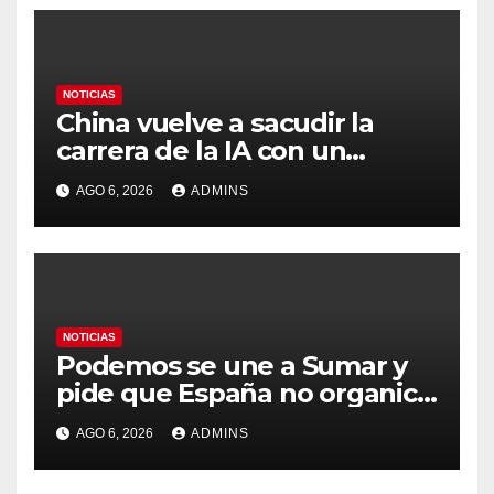
NOTICIAS
China vuelve a sacudir la
carrera de la IA con un
modelo capaz de trabajar
AGO 6, 2026
ADMINS
durante días sin intervención
humana
NOTICIAS
Podemos se une a Sumar y
pide que España no organice
el Mundial 2030 con
AGO 6, 2026
ADMINS
Marruecos por «atentar
contra la soberanía nacional»