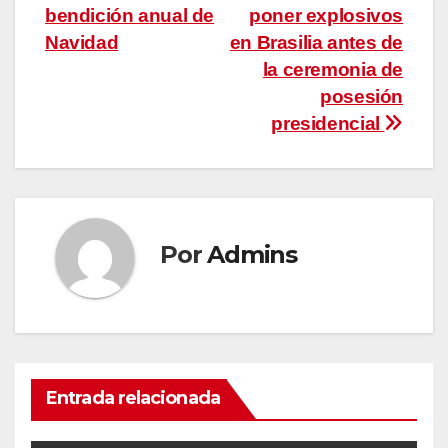
entradas
bendición anual de
poner explosivos
Navidad
en Brasilia antes de
la ceremonia de
posesión
presidencial
Por
Admins
Entrada relacionada