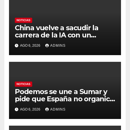
NOTICIAS
China vuelve a sacudir la
carrera de la IA con un
modelo capaz de trabajar
AGO 6, 2026
ADMINS
durante días sin intervención
humana
NOTICIAS
Podemos se une a Sumar y
pide que España no organice
el Mundial 2030 con
AGO 6, 2026
ADMINS
Marruecos por «atentar
contra la soberanía nacional»