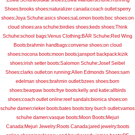
Shoes
:
brooks shoes
:
naturalizer canada
:
coach outlet
:
sperry
shoes
:
Joya Schuhe
:
asics shoes
:
saLomon boots
:
boc shoes
:
on
cloud shoes
:
ara schuhe
:
birdies shoes
:
keds shoes
:
Think
Schuhe
:
school bags
:
Venus Clothing
:
BÄR Schuhe
:
Red Wing
Boots
:
brahmin handbags
:
converse shoes
:
on cloud
shoes
:
nocona boots
:
moon boots
:
jansport backpack
:
kizik
shoes
:
irish setter boots
:
Salomon Schuhe
:
Josef Seibel
Shoes
:
clarks outlet
:
on running
:
Allen Edmonds Shoes
:
sam
edelman shoes
:
brahmin outlet
:
bzees shoes
:
born
shoes
:
bearpaw boots
:
frye boots
:
kelly and katie
:
allbirds
shoes
:
coach outlet online
:
reef sandals
:
bionica shoes
:
on
schuhe damen
:
rieker boots
:
bates boots
:
tory burch outlet
:
vamos
schuhe damen
:
vasque boots
:
Moon Boots
:
Mejuri
Canada
:
Mejuri Jewelry
:
Roots Canada
:
jared jewelry
:
boots