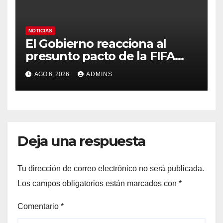
NOTICIAS
El Gobierno reacciona al
presunto pacto de la FIFA
con Marruecos para acoger
AGO 6, 2026
ADMINS
la final del Mundial 2030:
«Tiene que ser en España»
Deja una respuesta
Tu dirección de correo electrónico no será publicada.
Los campos obligatorios están marcados con
*
Comentario
*