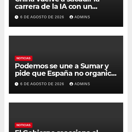
carrera de la IA con un
modelo capaz de trabajar
6 DE AGOSTO DE 2026
ADMINS
durante días sin intervención
humana
NOTICIAS
Podemos se une a Sumar y
pide que España no organice
el Mundial 2030 con
6 DE AGOSTO DE 2026
ADMINS
Marruecos por «atentar
contra la soberanía nacional»
NOTICIAS