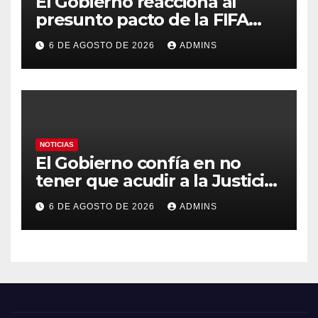
El Gobierno reacciona al
presunto pacto de la FIFA
con Marruecos para acoger la
6 DE AGOSTO DE 2026
ADMINS
final del Mundial 2030:
«Tiene que ser en España»
NOTICIAS
El Gobierno confía en no
tener que acudir a la Justicia
por el reparto de menores
6 DE AGOSTO DE 2026
ADMINS
mientras el PP pide la
apertura del Congreso por la
crisis