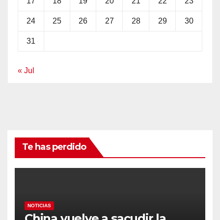
17
18
19
20
21
22
23
24
25
26
27
28
29
30
31
« Jul
Te has perdido
NOTICIAS
China vuelve a sacudir la