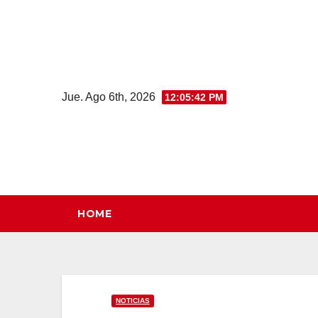
Saltar
al
contenido
Jue. Ago 6th, 2026
12:05:43 PM
HOME
NOTICIAS