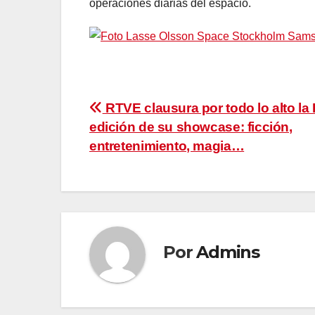
operaciones diarias del espacio.
Navegación
RTVE clausura por todo lo alto la I
edición de su showcase: ficción,
de
entretenimiento, magia…
entradas
Por
Admins