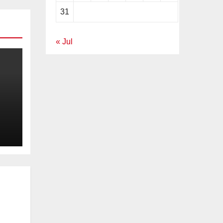
31
« Jul
de
el
en