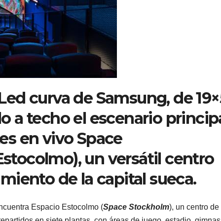
 Led curva de Samsung, de 19×
o a techo el escenario princip
tes en vivo Space
stocolmo), un versátil centro
imiento de la capital sueca.
encuentra Espacio Estocolmo (
Space Stockholm
), un centro de
repartidos en siete plantas, con áreas de juego, estadio, gimnas