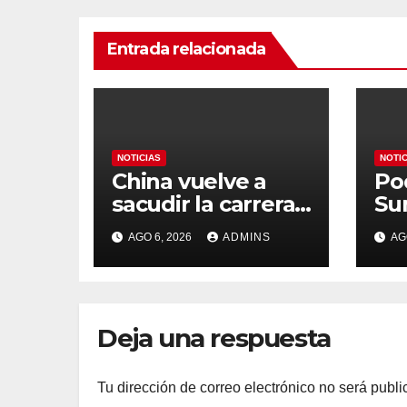
Entrada relacionada
NOTICIAS
NOTI
China vuelve a
Po
sacudir la carrera
Su
de la IA con un
Es
AGO 6, 2026
ADMINS
AG
modelo capaz de
org
trabajar durante
Mu
días sin
Ma
intervención
«at
Deja una respuesta
humana
so
na
Tu dirección de correo electrónico no será publi