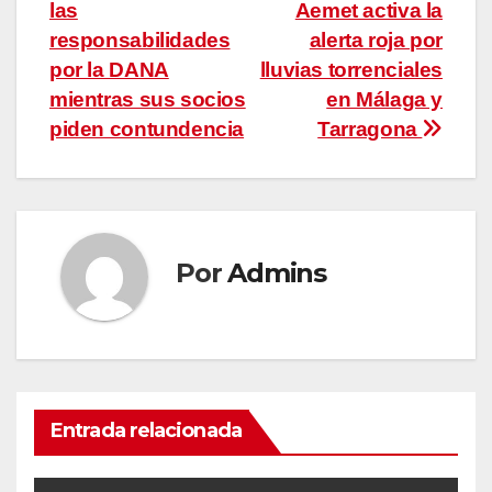
entradas
las
Aemet activa la
responsabilidades
alerta roja por
por la DANA
lluvias torrenciales
mientras sus socios
en Málaga y
piden contundencia
Tarragona
Por
Admins
Entrada relacionada