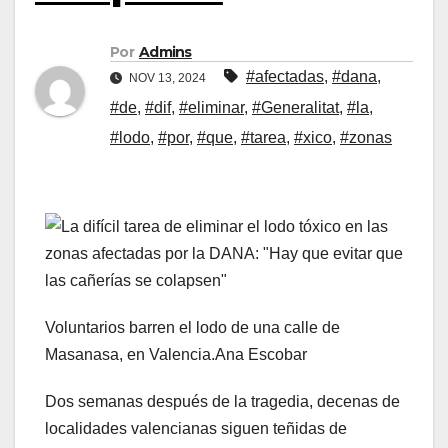
Por
Admins
#afectadas
,
#dana
,
NOV 13, 2024
#de
,
#dif
,
#eliminar
,
#Generalitat
,
#la
,
#lodo
,
#por
,
#que
,
#tarea
,
#xico
,
#zonas
Voluntarios barren el lodo de una calle de
Masanasa, en Valencia.
Ana Escobar
Dos semanas después de la tragedia, decenas de
localidades valencianas siguen teñidas de