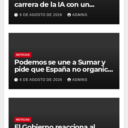
carrera de la IA con un
modelo capaz de trabajar
6 DE AGOSTO DE 2026
ADMINS
durante días sin intervención
humana
NOTICIAS
Podemos se une a Sumar y
pide que España no organice
el Mundial 2030 con
6 DE AGOSTO DE 2026
ADMINS
Marruecos por «atentar
contra la soberanía nacional»
NOTICIAS
El Gobierno reacciona al