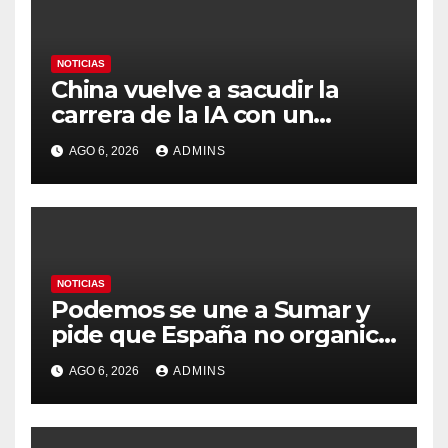
NOTICIAS
China vuelve a sacudir la
carrera de la IA con un
modelo capaz de trabajar
AGO 6, 2026
ADMINS
durante días sin intervención
humana
NOTICIAS
Podemos se une a Sumar y
pide que España no organice
el Mundial 2030 con
AGO 6, 2026
ADMINS
Marruecos por «atentar
contra la soberanía nacional»