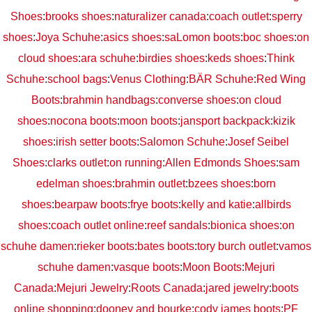
Shoes
:
brooks shoes
:
naturalizer canada
:
coach outlet
:
sperry
shoes
:
Joya Schuhe
:
asics shoes
:
saLomon boots
:
boc shoes
:
on
cloud shoes
:
ara schuhe
:
birdies shoes
:
keds shoes
:
Think
Schuhe
:
school bags
:
Venus Clothing
:
BÄR Schuhe
:
Red Wing
Boots
:
brahmin handbags
:
converse shoes
:
on cloud
shoes
:
nocona boots
:
moon boots
:
jansport backpack
:
kizik
shoes
:
irish setter boots
:
Salomon Schuhe
:
Josef Seibel
Shoes
:
clarks outlet
:
on running
:
Allen Edmonds Shoes
:
sam
edelman shoes
:
brahmin outlet
:
bzees shoes
:
born
shoes
:
bearpaw boots
:
frye boots
:
kelly and katie
:
allbirds
shoes
:
coach outlet online
:
reef sandals
:
bionica shoes
:
on
schuhe damen
:
rieker boots
:
bates boots
:
tory burch outlet
:
vamos
schuhe damen
:
vasque boots
:
Moon Boots
:
Mejuri
Canada
:
Mejuri Jewelry
:
Roots Canada
:
jared jewelry
:
boots
online shopping
:
dooney and bourke
:
cody james boots
:
PF