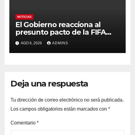
NOTICIAS
El Gobierno reacciona al
presunto pacto de la FIFA
con Marruecos para acoger
AGO 6, 2026
ADMINS
la final del Mundial 2030:
«Tiene que ser en España»
Deja una respuesta
Tu dirección de correo electrónico no será publicada.
Los campos obligatorios están marcados con
*
Comentario
*