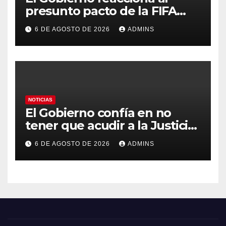
presunto pacto de la FIFA
con Marruecos para acoger la
6 DE AGOSTO DE 2026
ADMINS
final del Mundial 2030:
«Tiene que ser en España»
NOTICIAS
El Gobierno confía en no
tener que acudir a la Justicia
por el reparto de menores
6 DE AGOSTO DE 2026
ADMINS
mientras el PP pide la
apertura del Congreso por la
crisis