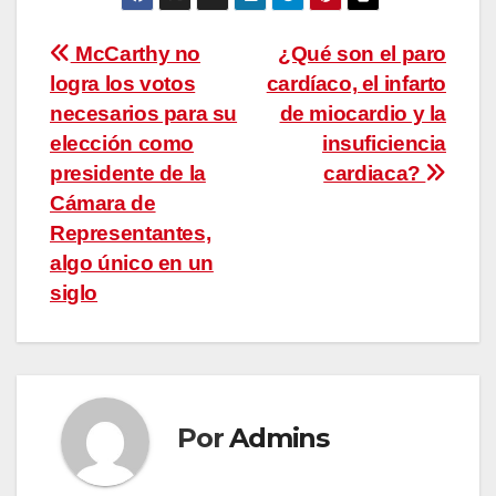
Navegación
McCarthy no
¿Qué son el paro
logra los votos
cardíaco, el infarto
de
necesarios para su
de miocardio y la
entradas
elección como
insuficiencia
presidente de la
cardiaca?
Cámara de
Representantes,
algo único en un
siglo
Por
Admins