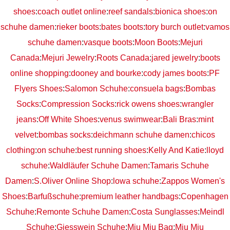
shoes
:
coach outlet online
:
reef sandals
:
bionica shoes
:
on
schuhe damen
:
rieker boots
:
bates boots
:
tory burch outlet
:
vamos
schuhe damen
:
vasque boots
:
Moon Boots
:
Mejuri
Canada
:
Mejuri Jewelry
:
Roots Canada
:
jared jewelry
:
boots
online shopping
:
dooney and bourke
:
cody james boots
:
PF
Flyers Shoes
:
Salomon Schuhe
:
consuela bags
:
Bombas
Socks
:
Compression Socks
:
rick owens shoes
:
wrangler
jeans
:
Off White Shoes
:
venus swimwear
:
Bali Bras
:
mint
velvet
:
bombas socks
:
deichmann schuhe damen
:
chicos
clothing
:
on schuhe
:
best running shoes
:
Kelly And Katie
:
lloyd
schuhe
:
Waldläufer Schuhe Damen
:
Tamaris Schuhe
Damen
:
S.Oliver Online Shop
:
lowa schuhe
:
Zappos Women's
Shoes
:
Barfußschuhe
:
premium leather handbags
:
Copenhagen
Schuhe
:
Remonte Schuhe Damen
:
Costa Sunglasses
:
Meindl
Schuhe
:
Giesswein Schuhe
:
Miu Miu Bag
:
Miu Miu