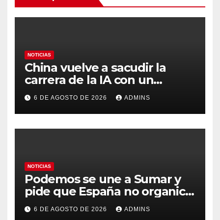
NOTICIAS
China vuelve a sacudir la
carrera de la IA con un
modelo capaz de trabajar
6 DE AGOSTO DE 2026
ADMINS
durante días sin intervención
humana
NOTICIAS
Podemos se une a Sumar y
pide que España no organice
el Mundial 2030 con
6 DE AGOSTO DE 2026
ADMINS
Marruecos por «atentar