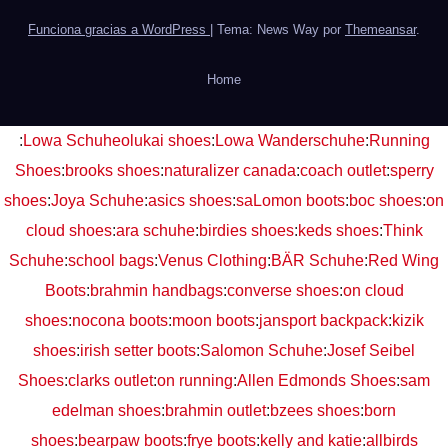
Funciona gracias a WordPress
|
Tema: News Way por
Themeansar
.
Home
:
Lowa Schuhe
olukai shoes
:
Lowa Wanderschuhe
:
Running
Shoes
:
brooks shoes
:
naturalizer canada
:
coach outlet
:
sperry
shoes
:
Joya Schuhe
:
asics shoes
:
saLomon boots
:
boc shoes
:
on
cloud shoes
:
ara schuhe
:
birdies shoes
:
keds shoes
:
Think
Schuhe
:
school bags
:
Venus Clothing
:
BÄR Schuhe
:
Red Wing
Boots
:
brahmin handbags
:
converse shoes
:
on cloud
shoes
:
nocona boots
:
moon boots
:
jansport backpack
:
kizik
shoes
:
irish setter boots
:
Salomon Schuhe
:
Josef Seibel
Shoes
:
clarks outlet
:
on running
:
Allen Edmonds Shoes
:
sam
edelman shoes
:
brahmin outlet
:
bzees shoes
:
born
shoes
:
bearpaw boots
:
frye boots
:
kelly and katie
:
allbirds