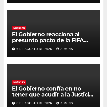
contra la soberanía nacional»
NOTICIAS
El Gobierno reacciona al
presunto pacto de la FIFA
con Marruecos para acoger la
6 DE AGOSTO DE 2026
ADMINS
final del Mundial 2030:
«Tiene que ser en España»
NOTICIAS
El Gobierno confía en no
tener que acudir a la Justicia
por el reparto de menores
6 DE AGOSTO DE 2026
ADMINS
mientras el PP pide la