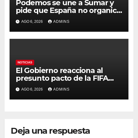
Podemos se une a Sumar y
pide que España no organice
el Mundial 2030 con
AGO 6, 2026
ADMINS
Marruecos por «atentar
contra la soberanía nacional»
NOTICIAS
El Gobierno reacciona al
presunto pacto de la FIFA
con Marruecos para acoger
AGO 6, 2026
ADMINS
la final del Mundial 2030:
«Tiene que ser en España»
Deja una respuesta