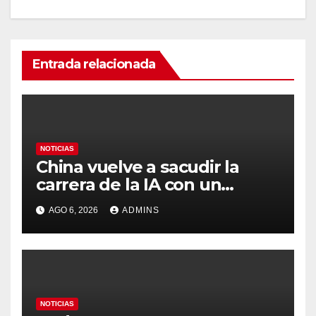
Entrada relacionada
NOTICIAS
China vuelve a sacudir la
carrera de la IA con un
modelo capaz de trabajar
AGO 6, 2026
ADMINS
durante días sin intervención
humana
NOTICIAS