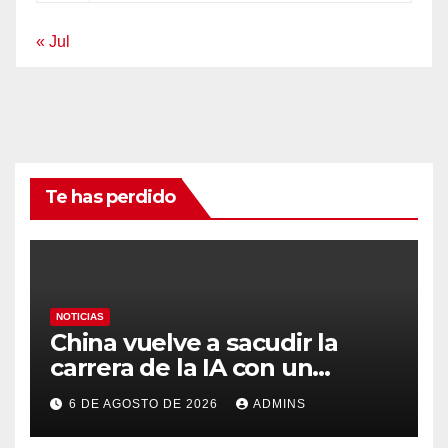
« Jul
Te has perdido
NOTICIAS
China vuelve a sacudir la
carrera de la IA con un
modelo capaz de trabajar
6 DE AGOSTO DE 2026
ADMINS
durante días sin intervención
humana