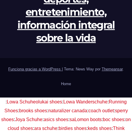
entretenimiento,
información integral
sobre la vida
Funciona gracias a WordPress
|
Tema: News Way por
Themeansar
.
Home
:
Lowa Schuhe
olukai shoes
:
Lowa Wanderschuhe
:
Running
Shoes
:
brooks shoes
:
naturalizer canada
:
coach outlet
:
sperry
shoes
:
Joya Schuhe
:
asics shoes
:
saLomon boots
:
boc shoes
:
on
cloud shoes
:
ara schuhe
:
birdies shoes
:
keds shoes
:
Think