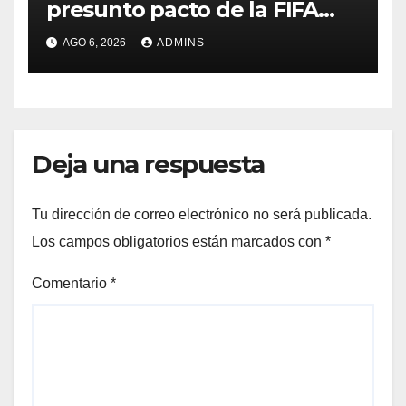
presunto pacto de la FIFA
con Marruecos para acoger
AGO 6, 2026
ADMINS
la final del Mundial 2030:
«Tiene que ser en España»
Deja una respuesta
Tu dirección de correo electrónico no será publicada.
Los campos obligatorios están marcados con
*
Comentario
*