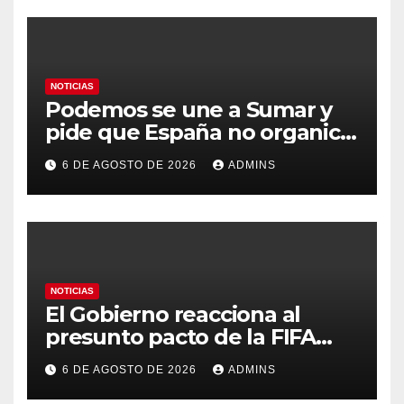
NOTICIAS
Podemos se une a Sumar y
pide que España no organice
el Mundial 2030 con
6 DE AGOSTO DE 2026
ADMINS
Marruecos por «atentar
contra la soberanía nacional»
NOTICIAS
El Gobierno reacciona al
presunto pacto de la FIFA
con Marruecos para acoger la
6 DE AGOSTO DE 2026
ADMINS
final del Mundial 2030: