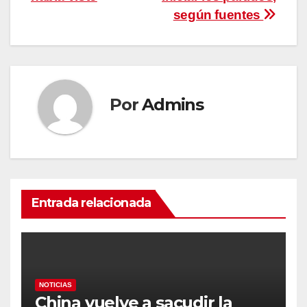
según fuentes
Por
Admins
Entrada relacionada
NOTICIAS
China vuelve a sacudir la