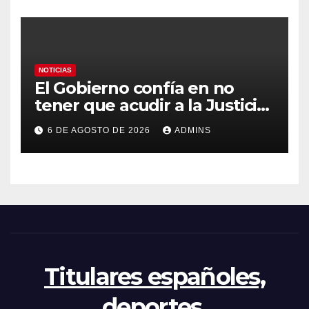
«Tiene que ser en España»
NOTICIAS
El Gobierno confía en no
tener que acudir a la Justicia
por el reparto de menores
6 DE AGOSTO DE 2026
ADMINS
mientras el PP pide la
apertura del Congreso por la
crisis
Titulares españoles,
deportes,