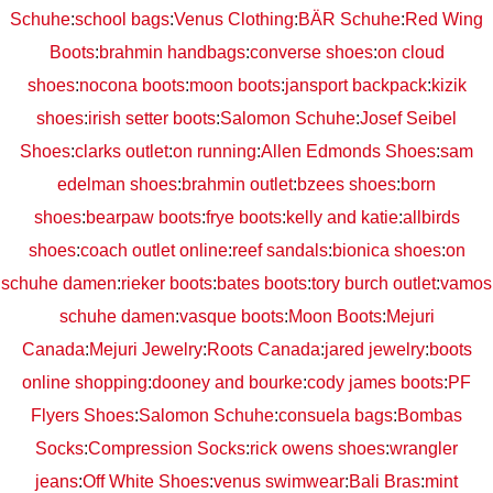
Schuhe
:
school bags
:
Venus Clothing
:
BÄR Schuhe
:
Red Wing
Boots
:
brahmin handbags
:
converse shoes
:
on cloud
shoes
:
nocona boots
:
moon boots
:
jansport backpack
:
kizik
shoes
:
irish setter boots
:
Salomon Schuhe
:
Josef Seibel
Shoes
:
clarks outlet
:
on running
:
Allen Edmonds Shoes
:
sam
edelman shoes
:
brahmin outlet
:
bzees shoes
:
born
shoes
:
bearpaw boots
:
frye boots
:
kelly and katie
:
allbirds
shoes
:
coach outlet online
:
reef sandals
:
bionica shoes
:
on
schuhe damen
:
rieker boots
:
bates boots
:
tory burch outlet
:
vamos
schuhe damen
:
vasque boots
:
Moon Boots
:
Mejuri
Canada
:
Mejuri Jewelry
:
Roots Canada
:
jared jewelry
:
boots
online shopping
:
dooney and bourke
:
cody james boots
:
PF
Flyers Shoes
:
Salomon Schuhe
:
consuela bags
:
Bombas
Socks
:
Compression Socks
:
rick owens shoes
:
wrangler
jeans
:
Off White Shoes
:
venus swimwear
:
Bali Bras
:
mint