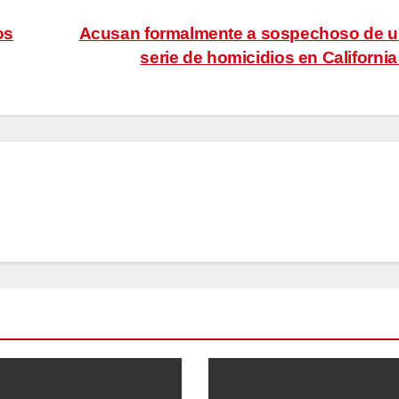
os
Acusan formalmente a sospechoso de 
serie de homicidios en Californi