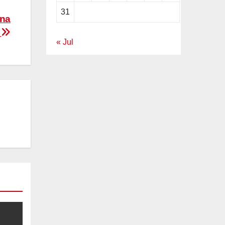
31
una
a
« Jul