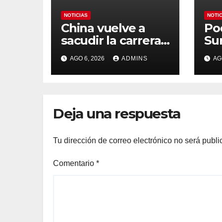
NOTICIAS
NOTI
China vuelve a
Po
sacudir la carrera
Su
de la IA con un
Es
AGO 6, 2026
ADMINS
AG
modelo capaz de
org
trabajar durante
Mu
días sin
Ma
intervención
«at
Deja una respuesta
humana
so
na
Tu dirección de correo electrónico no será publi
Comentario
*