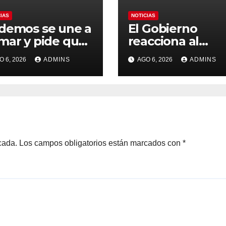
CIAS
NOTICIAS
demos se une a
El Gobierno
mar y pide que
reacciona al
paña no
presunto pacto 
O 6, 2026
ADMINS
AGO 6, 2026
ADMINS
anice el
la FIFA con
ndial 2030 con
Marruecos para
rruecos por
acoger la final d
entar contra la
Mundial 2030:
beranía
«Tiene que ser 
cional»
España»
cada.
Los campos obligatorios están marcados con
*