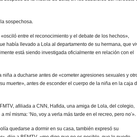
 la sospechosa.
er «osciló entre el reconocimiento y el debate de los hechos»,
que había llevado a Lola al departamento de su hermana, que vi
mente está siendo investigada oficialmente en relación con el
 la niña a ducharse antes de «cometer agresiones sexuales y otr
 su muerte», antes de esconder el cuerpo de la niña en la caja 
FMTV, afiliada a CNN, Hafida, una amiga de Lola, del colegio,
 a mí misma: ‘No, voy a verla más tarde en el recreo, pero no'».
lía quedarse a dormir en su casa, también expresó su
er», dijo a BFMTV, «me digo que no es posible, que le puede