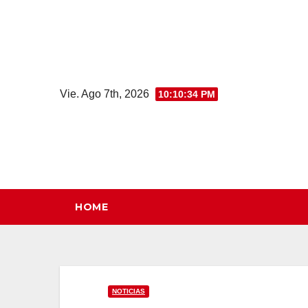
Saltar
al
contenido
Vie. Ago 7th, 2026
10:10:35 PM
HOME
NOTICIAS