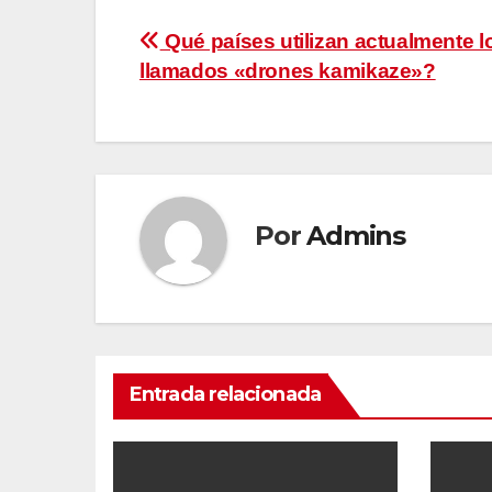
Navegación
Qué países utilizan actualmente l
llamados «drones kamikaze»?
de
entradas
Por
Admins
Entrada relacionada