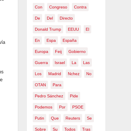
Con
Congreso
Contra
De
Del
Directo
Donald Trump
EEUU
El
En
Espa
España
vía
Europa
Feij
Gobierno
Guerra
Israel
La
Las
os
Los
Madrid
Nchez
No
de
OTAN
Para
Pedro Sánchez
Pide
Podemos
Por
PSOE
Putin
Que
Reuters
Se
Sobre
Su
Todos
Tras