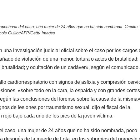
 sospechosa del caso, una mujer de 24 años que no ha sido nombrada. Crédito:
cois Guillot/AFP/Getty Images
 una investigación judicial oficial sobre el caso por los cargos
ado de violación de una menor, tortura o actos de brutalidad;
e brutalidad; y ocultación de un cadáver», según el comunicado.
llo cardiorrespiratorio con signos de asfixia y compresión cervic
siones, «sobre todo en la cara, la espalda y con grandes cortes
 según las conclusiones del forense sobre la causa de la misma»
nos de lesiones por traumatismo sexual, dijo el fiscal de la
n rojo bajo cada uno de los pies de la joven víctima.
 del caso, una mujer de 24 años que no ha sido nombrada, poco
ía después de la muerte de Lola, en los suburbios del noroeste 