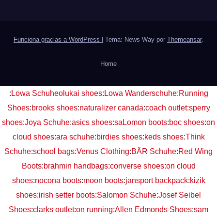
Funciona gracias a WordPress
|
Tema: News Way por
Themeansar
.
Home
:
Lowa Schuhe
olukai shoes
:
Lowa Wanderschuhe
:
Running
Shoes
:
brooks shoes
:
naturalizer canada
:
coach outlet
:
sperry
shoes
:
Joya Schuhe
:
asics shoes
:
saLomon boots
:
boc shoes
:
on
cloud shoes
:
ara schuhe
:
birdies shoes
:
keds shoes
:
Think
Schuhe
:
school bags
:
Venus Clothing
:
BÄR Schuhe
:
Red Wing
Boots
:
brahmin handbags
:
converse shoes
:
on cloud
shoes
:
nocona boots
:
moon boots
:
jansport backpack
:
kizik
shoes
:
irish setter boots
:
Salomon Schuhe
:
Josef Seibel
Shoes
:
clarks outlet
:
on running
:
Allen Edmonds Shoes
:
sam