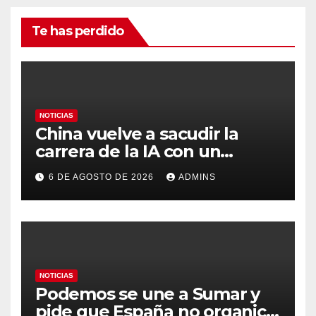
Te has perdido
NOTICIAS
China vuelve a sacudir la
carrera de la IA con un
modelo capaz de trabajar
6 DE AGOSTO DE 2026
ADMINS
durante días sin intervención
humana
NOTICIAS
Podemos se une a Sumar y
pide que España no organice