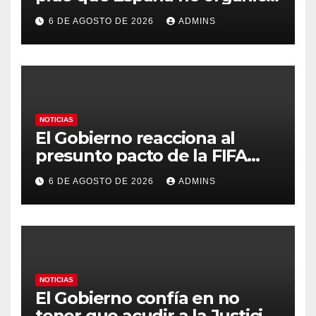
el Mundial 2030 con
6 DE AGOSTO DE 2026
ADMINS
Marruecos por «atentar
contra la soberanía nacional»
NOTICIAS
El Gobierno reacciona al
presunto pacto de la FIFA
con Marruecos para acoger la
6 DE AGOSTO DE 2026
ADMINS
final del Mundial 2030:
«Tiene que ser en España»
NOTICIAS
El Gobierno confía en no
tener que acudir a la Justicia