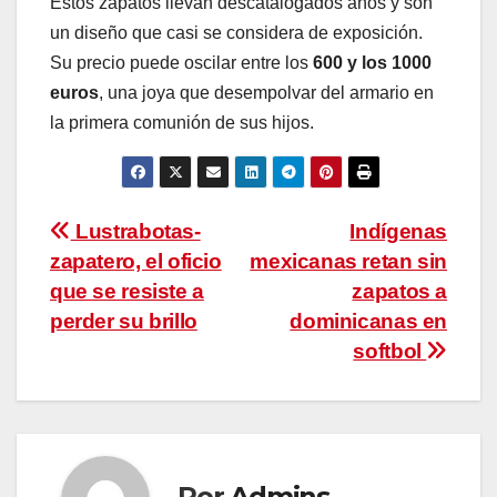
Estos zapatos llevan descatalogados años y son
un diseño que casi se considera de exposición.
Su precio puede oscilar entre los
600 y los 1000
euros
, una joya que desempolvar del armario en
la primera comunión de sus hijos.
Navegación
Lustrabotas-
Indígenas
zapatero, el oficio
mexicanas retan sin
de
que se resiste a
zapatos a
entradas
perder su brillo
dominicanas en
softbol
Por
Admins