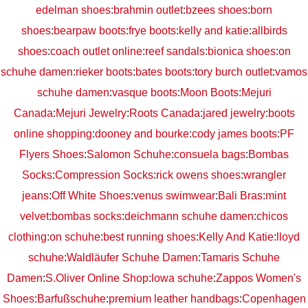
edelman shoes
:
brahmin outlet
:
bzees shoes
:
born
shoes
:
bearpaw boots
:
frye boots
:
kelly and katie
:
allbirds
shoes
:
coach outlet online
:
reef sandals
:
bionica shoes
:
on
schuhe damen
:
rieker boots
:
bates boots
:
tory burch outlet
:
vamos
schuhe damen
:
vasque boots
:
Moon Boots
:
Mejuri
Canada
:
Mejuri Jewelry
:
Roots Canada
:
jared jewelry
:
boots
online shopping
:
dooney and bourke
:
cody james boots
:
PF
Flyers Shoes
:
Salomon Schuhe
:
consuela bags
:
Bombas
Socks
:
Compression Socks
:
rick owens shoes
:
wrangler
jeans
:
Off White Shoes
:
venus swimwear
:
Bali Bras
:
mint
velvet
:
bombas socks
:
deichmann schuhe damen
:
chicos
clothing
:
on schuhe
:
best running shoes
:
Kelly And Katie
:
lloyd
schuhe
:
Waldläufer Schuhe Damen
:
Tamaris Schuhe
Damen
:
S.Oliver Online Shop
:
lowa schuhe
:
Zappos Women's
Shoes
:
Barfußschuhe
:
premium leather handbags
:
Copenhagen