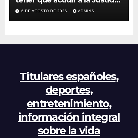
por el reparto de menores
6 DE AGOSTO DE 2026
ADMINS
mientras el PP pide la
apertura del Congreso por la
crisis
Titulares españoles,
deportes,
entretenimiento,
información integral
sobre la vida