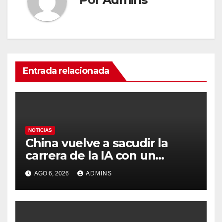
Entrada relacionada
NOTICIAS
China vuelve a sacudir la
carrera de la IA con un
modelo capaz de trabajar
AGO 6, 2026
ADMINS
durante días sin intervención
humana