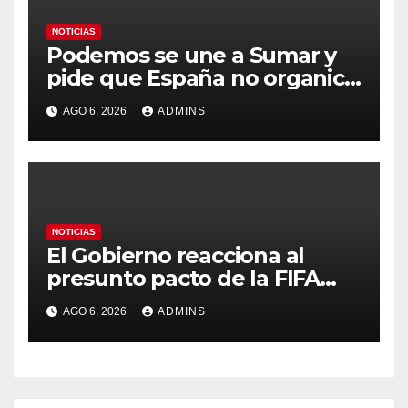
NOTICIAS
Podemos se une a Sumar y
pide que España no organice
el Mundial 2030 con
AGO 6, 2026
ADMINS
Marruecos por «atentar
contra la soberanía nacional»
NOTICIAS
El Gobierno reacciona al
presunto pacto de la FIFA
con Marruecos para acoger
AGO 6, 2026
ADMINS
la final del Mundial 2030:
«Tiene que ser en España»