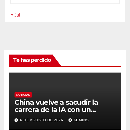
« Jul
Te has perdido
NOTICIAS
China vuelve a sacudir la
carrera de la IA con un
modelo capaz de trabajar
6 DE AGOSTO DE 2026
ADMINS
durante días sin intervención