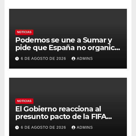
humana
NOTICIAS
Podemos se une a Sumar y
pide que España no organice
el Mundial 2030 con
6 DE AGOSTO DE 2026
ADMINS
Marruecos por «atentar
contra la soberanía nacional»
NOTICIAS
El Gobierno reacciona al
presunto pacto de la FIFA
con Marruecos para acoger la
6 DE AGOSTO DE 2026
ADMINS
final del Mundial 2030: