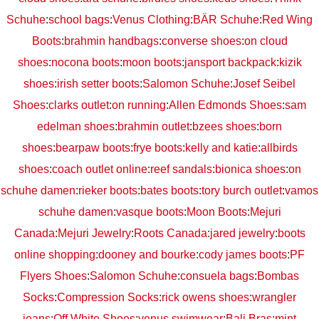
Schuhe
:
school bags
:
Venus Clothing
:
BÄR Schuhe
:
Red Wing
Boots
:
brahmin handbags
:
converse shoes
:
on cloud
shoes
:
nocona boots
:
moon boots
:
jansport backpack
:
kizik
shoes
:
irish setter boots
:
Salomon Schuhe
:
Josef Seibel
Shoes
:
clarks outlet
:
on running
:
Allen Edmonds Shoes
:
sam
edelman shoes
:
brahmin outlet
:
bzees shoes
:
born
shoes
:
bearpaw boots
:
frye boots
:
kelly and katie
:
allbirds
shoes
:
coach outlet online
:
reef sandals
:
bionica shoes
:
on
schuhe damen
:
rieker boots
:
bates boots
:
tory burch outlet
:
vamos
schuhe damen
:
vasque boots
:
Moon Boots
:
Mejuri
Canada
:
Mejuri Jewelry
:
Roots Canada
:
jared jewelry
:
boots
online shopping
:
dooney and bourke
:
cody james boots
:
PF
Flyers Shoes
:
Salomon Schuhe
:
consuela bags
:
Bombas
Socks
:
Compression Socks
:
rick owens shoes
:
wrangler
jeans
:
Off White Shoes
:
venus swimwear
:
Bali Bras
:
mint