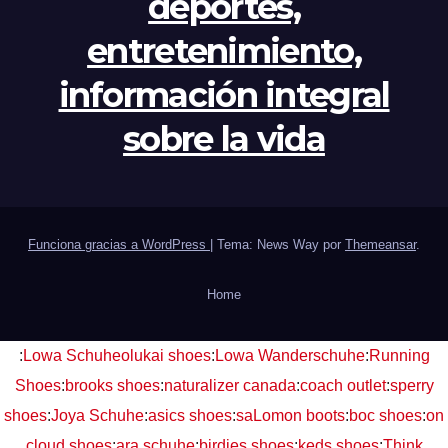
deportes,
entretenimiento,
información integral
sobre la vida
Funciona gracias a WordPress
|
Tema: News Way por
Themeansar
.
Home
:
Lowa Schuhe
olukai shoes
:
Lowa Wanderschuhe
:
Running
Shoes
:
brooks shoes
:
naturalizer canada
:
coach outlet
:
sperry
shoes
:
Joya Schuhe
:
asics shoes
:
saLomon boots
:
boc shoes
:
on
cloud shoes
:
ara schuhe
:
birdies shoes
:
keds shoes
:
Think