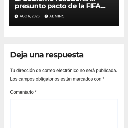
presunto pacto de la FIFA
con Marruecos para acoger
AGO 6, 2026
ADMINS
la final del Mundial 2030:
«Tiene que ser en España»
Deja una respuesta
Tu dirección de correo electrónico no será publicada.
Los campos obligatorios están marcados con
*
Comentario
*