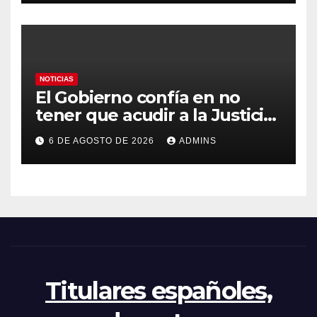
«Tiene que ser en España»
NOTICIAS
El Gobierno confía en no
tener que acudir a la Justicia
por el reparto de menores
6 DE AGOSTO DE 2026
ADMINS
mientras el PP pide la
apertura del Congreso por la
crisis
Titulares españoles,