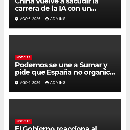
China vuelve a sacudir la
carrera de la IA con un
modelo capaz de trabajar
AGO 6, 2026
ADMINS
durante días sin intervención
humana
NOTICIAS
Podemos se une a Sumar y
pide que España no organice
el Mundial 2030 con
AGO 6, 2026
ADMINS
Marruecos por «atentar
contra la soberanía nacional»
NOTICIAS
El Gobierno reacciona al