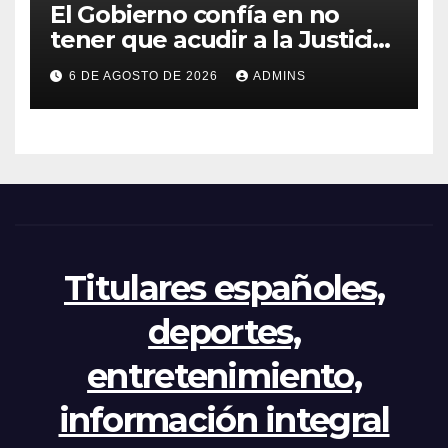
El Gobierno confía en no
tener que acudir a la Justicia
por el reparto de menores
6 DE AGOSTO DE 2026
ADMINS
mientras el PP pide la
apertura del Congreso por la
crisis
Titulares españoles,
deportes,
entretenimiento,
información integral