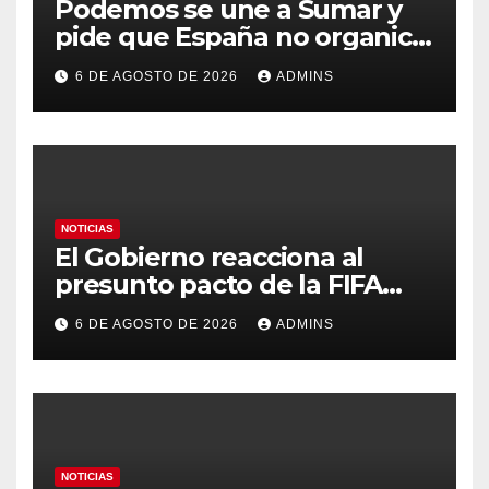
Podemos se une a Sumar y
pide que España no organice
el Mundial 2030 con
6 DE AGOSTO DE 2026
ADMINS
Marruecos por «atentar
contra la soberanía nacional»
NOTICIAS
El Gobierno reacciona al
presunto pacto de la FIFA
con Marruecos para acoger la
6 DE AGOSTO DE 2026
ADMINS
final del Mundial 2030:
«Tiene que ser en España»
NOTICIAS