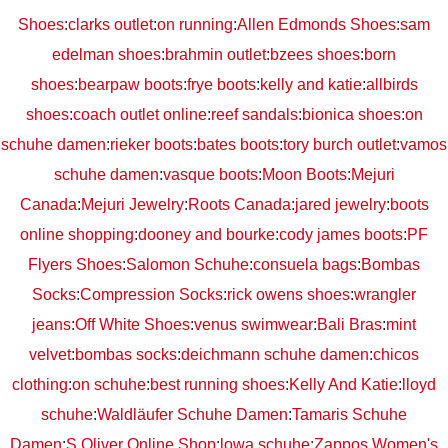
Shoes
:
clarks outlet
:
on running
:
Allen Edmonds Shoes
:
sam
edelman shoes
:
brahmin outlet
:
bzees shoes
:
born
shoes
:
bearpaw boots
:
frye boots
:
kelly and katie
:
allbirds
shoes
:
coach outlet online
:
reef sandals
:
bionica shoes
:
on
schuhe damen
:
rieker boots
:
bates boots
:
tory burch outlet
:
vamos
schuhe damen
:
vasque boots
:
Moon Boots
:
Mejuri
Canada
:
Mejuri Jewelry
:
Roots Canada
:
jared jewelry
:
boots
online shopping
:
dooney and bourke
:
cody james boots
:
PF
Flyers Shoes
:
Salomon Schuhe
:
consuela bags
:
Bombas
Socks
:
Compression Socks
:
rick owens shoes
:
wrangler
jeans
:
Off White Shoes
:
venus swimwear
:
Bali Bras
:
mint
velvet
:
bombas socks
:
deichmann schuhe damen
:
chicos
clothing
:
on schuhe
:
best running shoes
:
Kelly And Katie
:
lloyd
schuhe
:
Waldläufer Schuhe Damen
:
Tamaris Schuhe
Damen
:
S.Oliver Online Shop
:
lowa schuhe
:
Zappos Women's