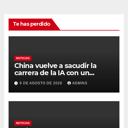
Te has perdido
NOTICIAS
China vuelve a sacudir la
carrera de la IA con un
modelo capaz de trabajar
6 DE AGOSTO DE 2026
ADMINS
durante días sin intervención
humana
NOTICIAS