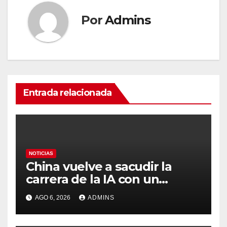
Por
Admins
Entrada relacionada
NOTICIAS
China vuelve a sacudir la
carrera de la IA con un
modelo capaz de trabajar
AGO 6, 2026
ADMINS
durante días sin intervención
humana