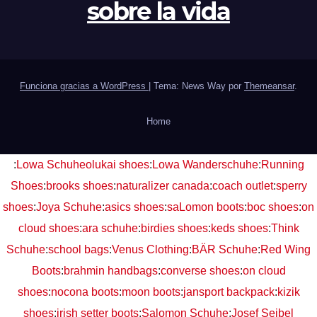
sobre la vida
Funciona gracias a WordPress
|
Tema: News Way por
Themeansar
.
Home
:
Lowa Schuhe
olukai shoes
:
Lowa Wanderschuhe
:
Running
Shoes
:
brooks shoes
:
naturalizer canada
:
coach outlet
:
sperry
shoes
:
Joya Schuhe
:
asics shoes
:
saLomon boots
:
boc shoes
:
on
cloud shoes
:
ara schuhe
:
birdies shoes
:
keds shoes
:
Think
Schuhe
:
school bags
:
Venus Clothing
:
BÄR Schuhe
:
Red Wing
Boots
:
brahmin handbags
:
converse shoes
:
on cloud
shoes
:
nocona boots
:
moon boots
:
jansport backpack
:
kizik
shoes
:
irish setter boots
:
Salomon Schuhe
:
Josef Seibel