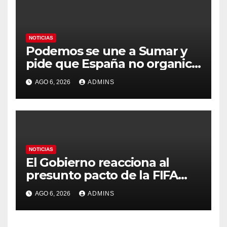
NOTICIAS
Podemos se une a Sumar y
pide que España no organice
el Mundial 2030 con
AGO 6, 2026
ADMINS
Marruecos por «atentar
contra la soberanía nacional»
NOTICIAS
El Gobierno reacciona al
presunto pacto de la FIFA
con Marruecos para acoger
AGO 6, 2026
ADMINS
la final del Mundial 2030:
«Tiene que ser en España»