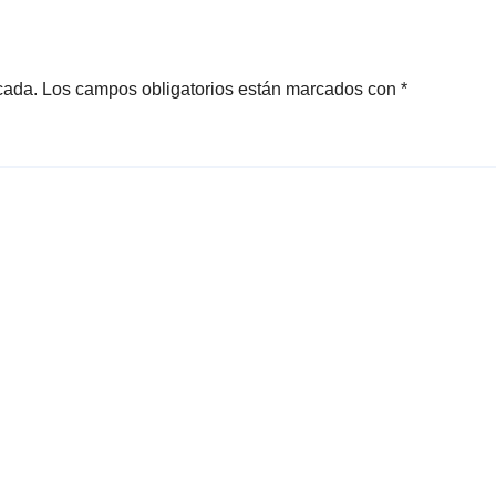
entar contra la
Mundial 2030:
beranía
«Tiene que ser 
cional»
España»
cada.
Los campos obligatorios están marcados con
*