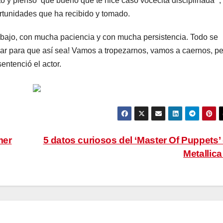
o y pienso ‘qué bueno que te hice caso vocecita disciplinada’”,
ortunidades que ha recibido y tomado.
rabajo, con mucha paciencia y con mucha persistencia. Todo se
ajar para que así sea! Vamos a tropezarnos, vamos a caernos, p
ntenció el actor.
mer
5 datos curiosos del ‘Master Of Puppets’
Metallic