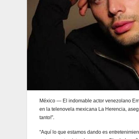
México — El indomable actor venezolano Em
en la telenovela mexicana La Herencia, aseg
tanto!”.
“Aquí lo que estamos dando es entretenimient