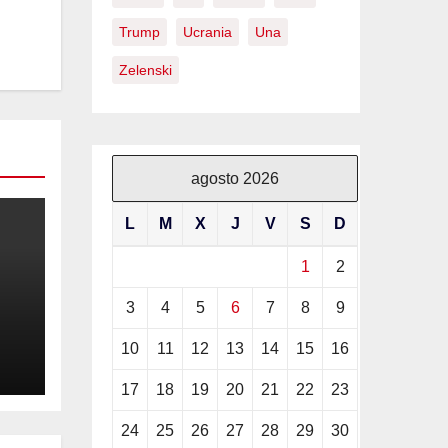
Trump
Ucrania
Una
Zelenski
agosto 2026
L
M
X
J
V
S
D
1
2
3
4
5
6
7
8
9
de
10
11
12
13
14
15
16
17
18
19
20
21
22
23
el
24
25
26
27
28
29
30