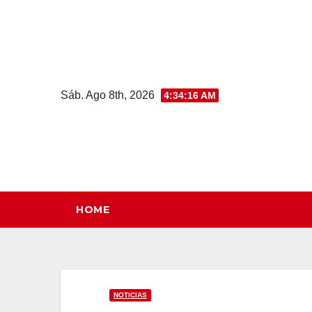
Saltar
al
contenido
Sáb. Ago 8th, 2026
4:34:17 AM
HOME
NOTICIAS