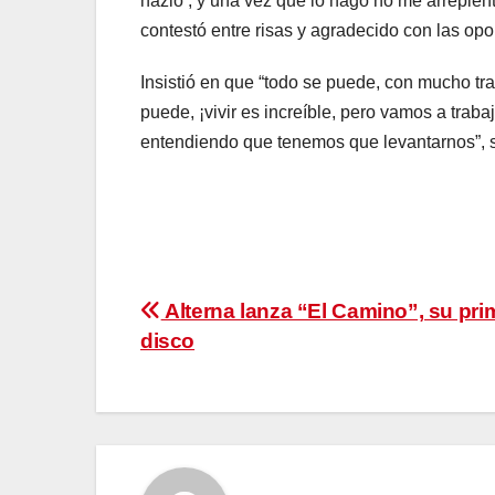
hazlo’, y una vez que lo hago no me arrepient
contestó entre risas y agradecido con las op
Insistió en que “todo se puede, con mucho t
puede, ¡vivir es increíble, pero vamos a trab
entendiendo que tenemos que levantarnos”, se
Navegación
Alterna lanza “El Camino”, su pri
disco
de
entradas