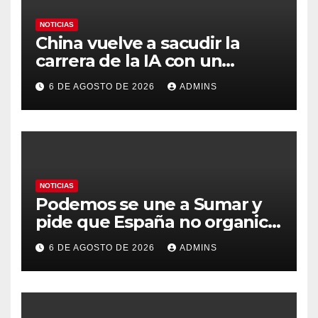
NOTICIAS
China vuelve a sacudir la
carrera de la IA con un
modelo capaz de trabajar
6 DE AGOSTO DE 2026
ADMINS
durante días sin intervención
humana
NOTICIAS
Podemos se une a Sumar y
pide que España no organice
el Mundial 2030 con
6 DE AGOSTO DE 2026
ADMINS
Marruecos por «atentar
contra la soberanía nacional»