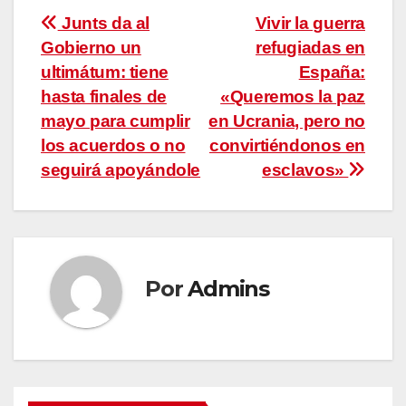
Navegación
Junts da al
Vivir la guerra
Gobierno un
refugiadas en
de
ultimátum: tiene
España:
entradas
hasta finales de
«Queremos la paz
mayo para cumplir
en Ucrania, pero no
los acuerdos o no
convirtiéndonos en
seguirá apoyándole
esclavos»
Por
Admins