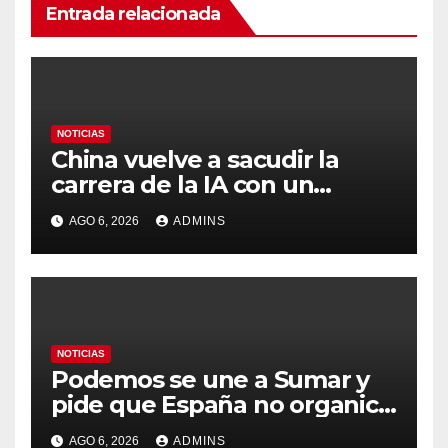
Entrada relacionada
NOTICIAS
China vuelve a sacudir la
carrera de la IA con un
modelo capaz de trabajar
AGO 6, 2026
ADMINS
durante días sin intervención
humana
NOTICIAS
Podemos se une a Sumar y
pide que España no organice
el Mundial 2030 con
AGO 6, 2026
ADMINS