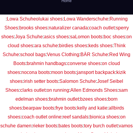
Home
:
Lowa Schuhe
olukai shoes
:
Lowa Wanderschuhe
:
Running
Shoes
:
brooks shoes
:
naturalizer canada
:
coach outlet
:
sperry
shoes
:
Joya Schuhe
:
asics shoes
:
saLomon boots
:
boc shoes
:
on
cloud shoes
:
ara schuhe
:
birdies shoes
:
keds shoes
:
Think
Schuhe
:
school bags
:
Venus Clothing
:
BÄR Schuhe
:
Red Wing
Boots
:
brahmin handbags
:
converse shoes
:
on cloud
shoes
:
nocona boots
:
moon boots
:
jansport backpack
:
kizik
shoes
:
irish setter boots
:
Salomon Schuhe
:
Josef Seibel
Shoes
:
clarks outlet
:
on running
:
Allen Edmonds Shoes
:
sam
edelman shoes
:
brahmin outlet
:
bzees shoes
:
born
shoes
:
bearpaw boots
:
frye boots
:
kelly and katie
:
allbirds
shoes
:
coach outlet online
:
reef sandals
:
bionica shoes
:
on
schuhe damen
:
rieker boots
:
bates boots
:
tory burch outlet
:
vamos