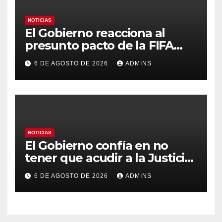
NOTICIAS
El Gobierno reacciona al
presunto pacto de la FIFA
con Marruecos para acoger la
6 DE AGOSTO DE 2026
ADMINS
final del Mundial 2030:
«Tiene que ser en España»
NOTICIAS
El Gobierno confía en no
tener que acudir a la Justicia
por el reparto de menores
6 DE AGOSTO DE 2026
ADMINS
mientras el PP pide la
apertura del Congreso por la
crisis