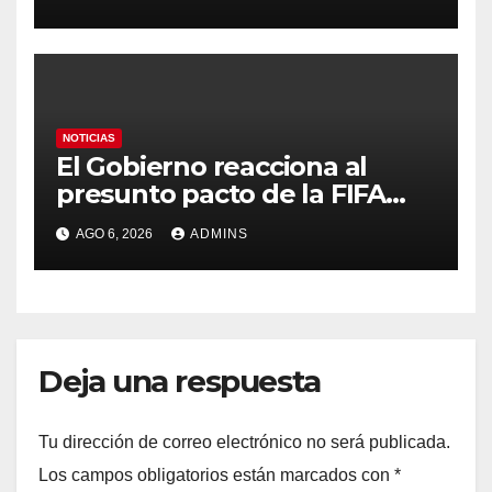
Marruecos por «atentar
contra la soberanía nacional»
NOTICIAS
El Gobierno reacciona al
presunto pacto de la FIFA
con Marruecos para acoger
AGO 6, 2026
ADMINS
la final del Mundial 2030:
«Tiene que ser en España»
Deja una respuesta
Tu dirección de correo electrónico no será publicada.
Los campos obligatorios están marcados con
*