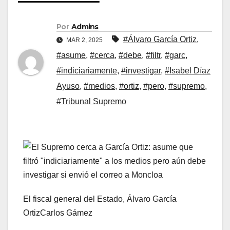
Por
Admins
#Álvaro García Ortiz
,
MAR 2, 2025
#asume
,
#cerca
,
#debe
,
#filtr
,
#garc
,
#indiciariamente
,
#investigar
,
#Isabel Díaz
Ayuso
,
#medios
,
#ortiz
,
#pero
,
#supremo
,
#Tribunal Supremo
El fiscal general del Estado, Álvaro García
Ortiz
Carlos Gámez