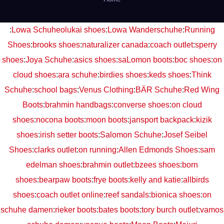
:
Lowa Schuhe
olukai shoes
:
Lowa Wanderschuhe
:
Running
Shoes
:
brooks shoes
:
naturalizer canada
:
coach outlet
:
sperry
shoes
:
Joya Schuhe
:
asics shoes
:
saLomon boots
:
boc shoes
:
on
cloud shoes
:
ara schuhe
:
birdies shoes
:
keds shoes
:
Think
Schuhe
:
school bags
:
Venus Clothing
:
BÄR Schuhe
:
Red Wing
Boots
:
brahmin handbags
:
converse shoes
:
on cloud
shoes
:
nocona boots
:
moon boots
:
jansport backpack
:
kizik
shoes
:
irish setter boots
:
Salomon Schuhe
:
Josef Seibel
Shoes
:
clarks outlet
:
on running
:
Allen Edmonds Shoes
:
sam
edelman shoes
:
brahmin outlet
:
bzees shoes
:
born
shoes
:
bearpaw boots
:
frye boots
:
kelly and katie
:
allbirds
shoes
:
coach outlet online
:
reef sandals
:
bionica shoes
:
on
schuhe damen
:
rieker boots
:
bates boots
:
tory burch outlet
:
vamos