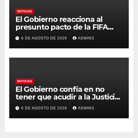
NOTICIAS
El Gobierno reacciona al
presunto pacto de la FIFA
con Marruecos para acoger la
6 DE AGOSTO DE 2026
ADMINS
final del Mundial 2030:
«Tiene que ser en España»
NOTICIAS
El Gobierno confía en no
tener que acudir a la Justicia
por el reparto de menores
6 DE AGOSTO DE 2026
ADMINS
mientras el PP pide la
apertura del Congreso por la
crisis