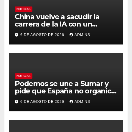
NOTICIAS
China vuelve a sacudir la
carrera de la IA con un
modelo capaz de trabajar
6 DE AGOSTO DE 2026
ADMINS
durante días sin intervención
humana
NOTICIAS
Podemos se une a Sumar y
pide que España no organice
el Mundial 2030 con
6 DE AGOSTO DE 2026
ADMINS
Marruecos por «atentar
contra la soberanía nacional»