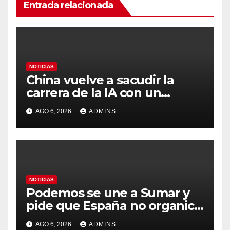
Entrada relacionada
NOTICIAS
China vuelve a sacudir la
carrera de la IA con un
modelo capaz de trabajar
AGO 6, 2026
ADMINS
durante días sin intervención
humana
NOTICIAS
Podemos se une a Sumar y
pide que España no organice
el Mundial 2030 con
AGO 6, 2026
ADMINS