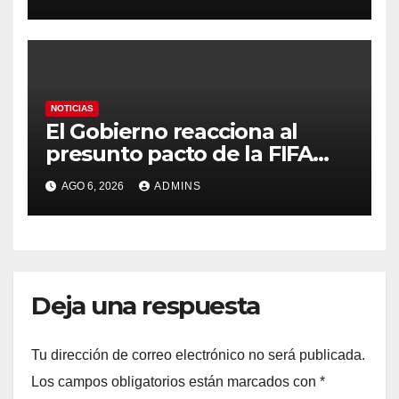
Marruecos por «atentar
contra la soberanía nacional»
NOTICIAS
El Gobierno reacciona al
presunto pacto de la FIFA
con Marruecos para acoger
AGO 6, 2026
ADMINS
la final del Mundial 2030:
«Tiene que ser en España»
Deja una respuesta
Tu dirección de correo electrónico no será publicada.
Los campos obligatorios están marcados con
*