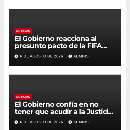
contra la soberanía nacional»
NOTICIAS
El Gobierno reacciona al
presunto pacto de la FIFA
con Marruecos para acoger la
6 DE AGOSTO DE 2026
ADMINS
final del Mundial 2030:
«Tiene que ser en España»
NOTICIAS
El Gobierno confía en no
tener que acudir a la Justicia
por el reparto de menores
6 DE AGOSTO DE 2026
ADMINS
mientras el PP pide la