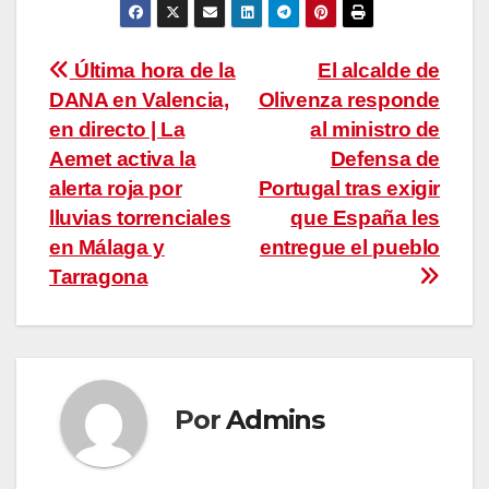
Navegación
Última hora de la
El alcalde de
DANA en Valencia,
Olivenza responde
de
en directo | La
al ministro de
entradas
Aemet activa la
Defensa de
alerta roja por
Portugal tras exigir
lluvias torrenciales
que España les
en Málaga y
entregue el pueblo
Tarragona
Por
Admins