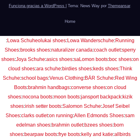
Funciona gracias a WordPress
|
Tema: News Way por
Themeansar
.
Home
:
Lowa Schuhe
olukai shoes
:
Lowa Wanderschuhe
:
Running
Shoes
:
brooks shoes
:
naturalizer canada
:
coach outlet
:
sperry
shoes
:
Joya Schuhe
:
asics shoes
:
saLomon boots
:
boc shoes
:
on
cloud shoes
:
ara schuhe
:
birdies shoes
:
keds shoes
:
Think
Schuhe
:
school bags
:
Venus Clothing
:
BÄR Schuhe
:
Red Wing
Boots
:
brahmin handbags
:
converse shoes
:
on cloud
shoes
:
nocona boots
:
moon boots
:
jansport backpack
:
kizik
shoes
:
irish setter boots
:
Salomon Schuhe
:
Josef Seibel
Shoes
:
clarks outlet
:
on running
:
Allen Edmonds Shoes
:
sam
edelman shoes
:
brahmin outlet
:
bzees shoes
:
born
shoes
:
bearpaw boots
:
frye boots
:
kelly and katie
:
allbirds