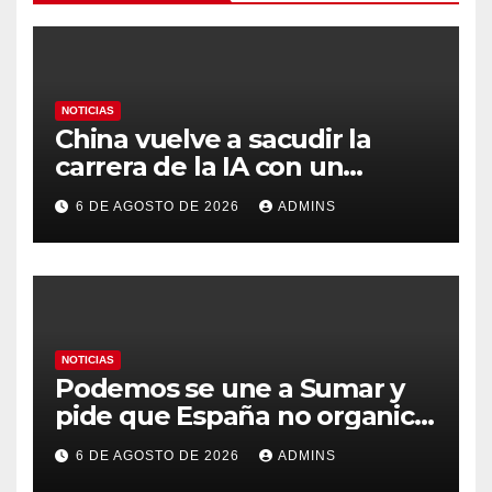
NOTICIAS
China vuelve a sacudir la
carrera de la IA con un
modelo capaz de trabajar
6 DE AGOSTO DE 2026
ADMINS
durante días sin intervención
humana
NOTICIAS
Podemos se une a Sumar y
pide que España no organice
el Mundial 2030 con
6 DE AGOSTO DE 2026
ADMINS
Marruecos por «atentar