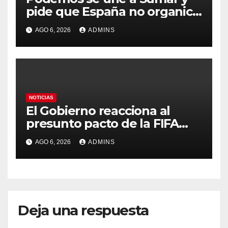
pide que España no organice
el Mundial 2030 con
AGO 6, 2026
ADMINS
Marruecos por «atentar
contra la soberanía nacional»
NOTICIAS
El Gobierno reacciona al
presunto pacto de la FIFA
con Marruecos para acoger
AGO 6, 2026
ADMINS
la final del Mundial 2030:
«Tiene que ser en España»
Deja una respuesta