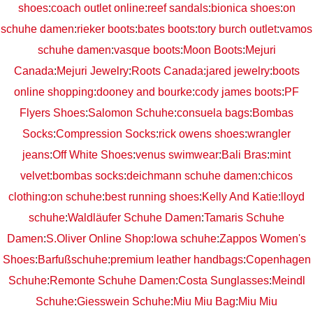
shoes
:
coach outlet online
:
reef sandals
:
bionica shoes
:
on
schuhe damen
:
rieker boots
:
bates boots
:
tory burch outlet
:
vamos
schuhe damen
:
vasque boots
:
Moon Boots
:
Mejuri
Canada
:
Mejuri Jewelry
:
Roots Canada
:
jared jewelry
:
boots
online shopping
:
dooney and bourke
:
cody james boots
:
PF
Flyers Shoes
:
Salomon Schuhe
:
consuela bags
:
Bombas
Socks
:
Compression Socks
:
rick owens shoes
:
wrangler
jeans
:
Off White Shoes
:
venus swimwear
:
Bali Bras
:
mint
velvet
:
bombas socks
:
deichmann schuhe damen
:
chicos
clothing
:
on schuhe
:
best running shoes
:
Kelly And Katie
:
lloyd
schuhe
:
Waldläufer Schuhe Damen
:
Tamaris Schuhe
Damen
:
S.Oliver Online Shop
:
lowa schuhe
:
Zappos Women's
Shoes
:
Barfußschuhe
:
premium leather handbags
:
Copenhagen
Schuhe
:
Remonte Schuhe Damen
:
Costa Sunglasses
:
Meindl
Schuhe
:
Giesswein Schuhe
:
Miu Miu Bag
:
Miu Miu