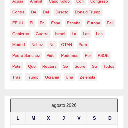
Acusa
Amnist
Caso Koldo
Con
Congreso
Contra
De
Del
Directo
Donald Trump
EEUU
El
En
Espa
España
Europa
Feij
Gobierno
Guerra
Israel
La
Las
Los
Madrid
Nchez
No
OTAN
Para
Pedro Sánchez
Pide
Podemos
Por
PSOE
Putin
Que
Reuters
Se
Sobre
Su
Todos
Tras
Trump
Ucrania
Una
Zelenski
agosto 2026
L
M
X
J
V
S
D