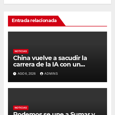
Entrada relacionada
NOTICIAS
China vuelve a sacudir la
carrera de la IA con un
modelo capaz de trabajar
AGO 6, 2026
ADMINS
durante días sin intervención
humana
NOTICIAS
Podemos se une a Sumar y