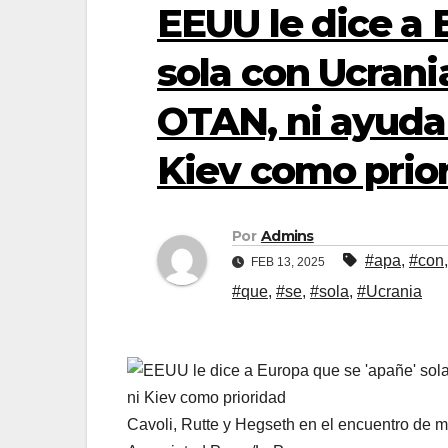
EEUU le dice a 
sola con Ucrania
OTAN, ni ayuda m
Kiev como prio
Por
Admins
#apa
,
#con
FEB 13, 2025
#que
,
#se
,
#sola
,
#Ucrania
Cavoli, Rutte y Hegseth en el encuentro de 