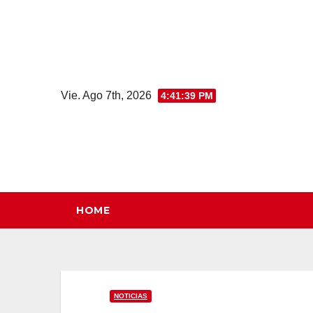
Saltar
al
contenido
Vie. Ago 7th, 2026
4:41:40 PM
HOME
NOTICIAS