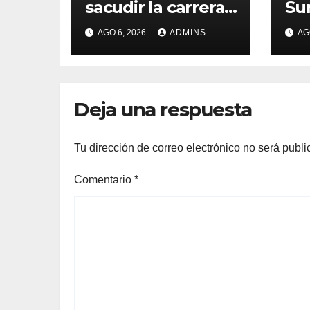
sacudir la carrera
Su
de la IA con un
Es
AGO 6, 2026
ADMINS
AG
modelo capaz de
org
trabajar durante
Mu
días sin
Ma
intervención
«at
Deja una respuesta
humana
so
na
Tu dirección de correo electrónico no será publi
Comentario
*