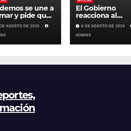
CIAS
NOTICIAS
demos se une a
El Gobierno
mar y pide que
reacciona al
paña no
presunto pacto
 DE AGOSTO DE 2026
6 DE AGOSTO DE 2026
ganice el
la FIFA con
ndial 2030 con
INS
Marruecos para
ADMINS
rruecos por
acoger la final d
tentar contra la
Mundial 2030:
beranía
«Tiene que ser 
cional»
España»
eportes,
rmación