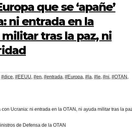
Europa que se ‘apañe’
: ni entrada en la
ilitar tras la paz, ni
ridad
,
#dice
,
#EEUU
,
#en
,
#entrada
,
#Europa
,
#la
,
#le
,
#ni
,
#OTAN
,
ministros de Defensa de la OTAN