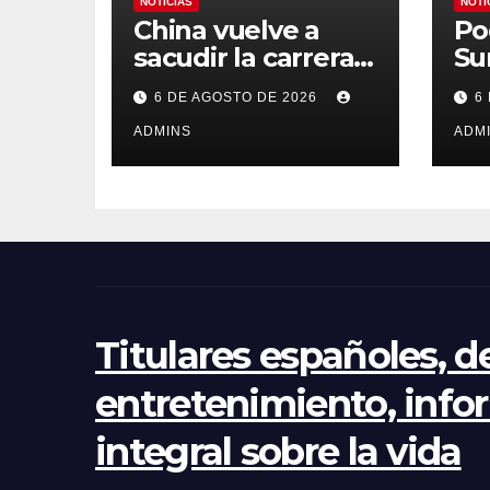
NOTICIAS
NOTI
China vuelve a
Po
sacudir la carrera
Su
de la IA con un
Es
6 DE AGOSTO DE 2026
6
modelo capaz de
or
trabajar durante
ADMINS
Mu
ADM
días sin
Ma
intervención
«a
humana
so
na
Titulares españoles, d
entretenimiento, info
integral sobre la vida