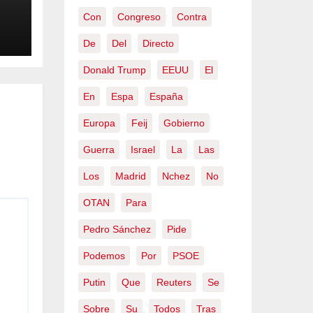
Con
Congreso
Contra
de
De
Del
Directo
Donald Trump
EEUU
El
el
En
Espa
España
en
Europa
Feij
Gobierno
Guerra
Israel
La
Las
Los
Madrid
Nchez
No
OTAN
Para
Pedro Sánchez
Pide
Podemos
Por
PSOE
Putin
Que
Reuters
Se
Sobre
Su
Todos
Tras