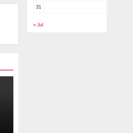
31
« Jul
de