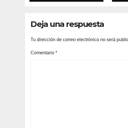
trabajar durante
Mu
días sin
Ma
intervención
«at
Deja una respuesta
humana
so
na
Tu dirección de correo electrónico no será publi
Comentario
*