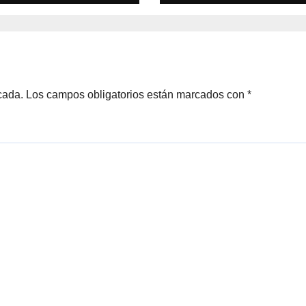
ndial 2030 con
Marruecos para
rruecos por
acoger la final d
entar contra la
Mundial 2030:
beranía
«Tiene que ser 
cional»
España»
cada.
Los campos obligatorios están marcados con
*