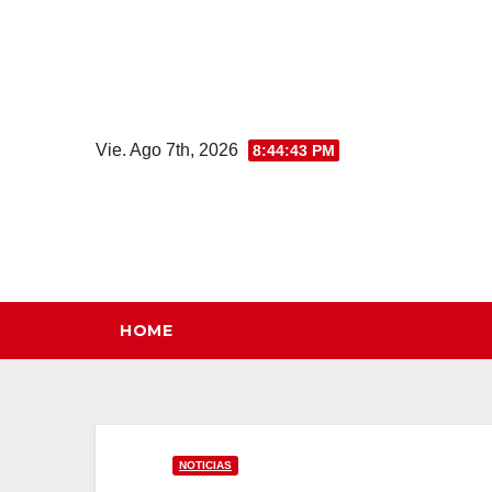
Saltar
al
contenido
Vie. Ago 7th, 2026
8:44:44 PM
HOME
NOTICIAS