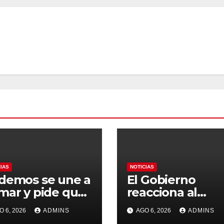
CIAS
NOTICIAS
demos se une a
El Gobierno
mar y pide que
reacciona al
paña no
presunto pacto 
O 6, 2026
ADMINS
AGO 6, 2026
ADMINS
anice el
la FIFA con