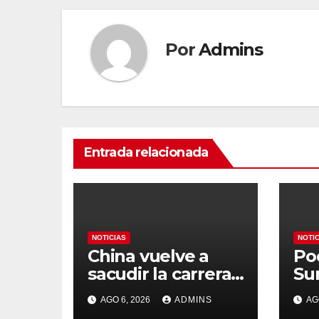
Por
Admins
Entrada relacionada
NOTICIAS
NOTI
China vuelve a
Po
sacudir la carrera
Su
de la IA con un
Es
AGO 6, 2026
ADMINS
AG
modelo capaz de
org