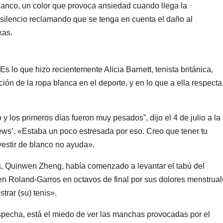
blanco, un color que provoca ansiedad cuando llega la
 silencio reclamando que se tenga en cuenta el daño al
kas.
s lo que hizo recientemente Alicia Barnett, tenista británica,
ción de la ropa blanca en el deporte, y en lo que a ella respecta
 y los primeros días fueron muy pesados”, dijo el 4 de julio a la
ws’. «Estaba un poco estresada por eso. Creo que tener tu
 vestir de blanco no ayuda».
a, Quinwen Zheng, había comenzado a levantar el tabú del
 en Roland-Garros en octavos de final por sus dolores menstrual
rar (su) tenis».
specha, está el miedo de ver las manchas provocadas por el