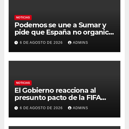
NOTICIAS
Podemos se une a Sumar y
pide que España no organice
el Mundial 2030 con
6 DE AGOSTO DE 2026
ADMINS
Marruecos por «atentar
contra la soberanía nacional»
NOTICIAS
El Gobierno reacciona al
presunto pacto de la FIFA
con Marruecos para acoger la
6 DE AGOSTO DE 2026
ADMINS
final del Mundial 2030:
«Tiene que ser en España»