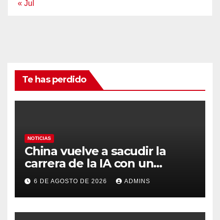
« Jul
Te has perdido
NOTICIAS
China vuelve a sacudir la
carrera de la IA con un
modelo capaz de trabajar
6 DE AGOSTO DE 2026
ADMINS
durante días sin intervención
humana