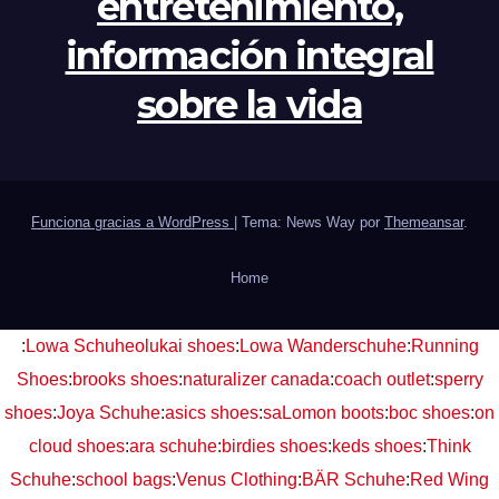
entretenimiento,
información integral
sobre la vida
Funciona gracias a WordPress
|
Tema: News Way por
Themeansar
.
Home
:
Lowa Schuhe
olukai shoes
:
Lowa Wanderschuhe
:
Running
Shoes
:
brooks shoes
:
naturalizer canada
:
coach outlet
:
sperry
shoes
:
Joya Schuhe
:
asics shoes
:
saLomon boots
:
boc shoes
:
on
cloud shoes
:
ara schuhe
:
birdies shoes
:
keds shoes
:
Think
Schuhe
:
school bags
:
Venus Clothing
:
BÄR Schuhe
:
Red Wing