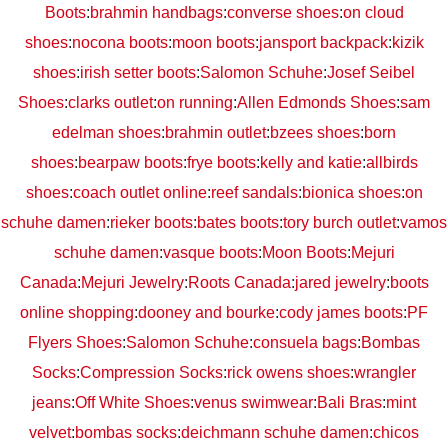
Boots
:
brahmin handbags
:
converse shoes
:
on cloud
shoes
:
nocona boots
:
moon boots
:
jansport backpack
:
kizik
shoes
:
irish setter boots
:
Salomon Schuhe
:
Josef Seibel
Shoes
:
clarks outlet
:
on running
:
Allen Edmonds Shoes
:
sam
edelman shoes
:
brahmin outlet
:
bzees shoes
:
born
shoes
:
bearpaw boots
:
frye boots
:
kelly and katie
:
allbirds
shoes
:
coach outlet online
:
reef sandals
:
bionica shoes
:
on
schuhe damen
:
rieker boots
:
bates boots
:
tory burch outlet
:
vamos
schuhe damen
:
vasque boots
:
Moon Boots
:
Mejuri
Canada
:
Mejuri Jewelry
:
Roots Canada
:
jared jewelry
:
boots
online shopping
:
dooney and bourke
:
cody james boots
:
PF
Flyers Shoes
:
Salomon Schuhe
:
consuela bags
:
Bombas
Socks
:
Compression Socks
:
rick owens shoes
:
wrangler
jeans
:
Off White Shoes
:
venus swimwear
:
Bali Bras
:
mint
velvet
:
bombas socks
:
deichmann schuhe damen
:
chicos