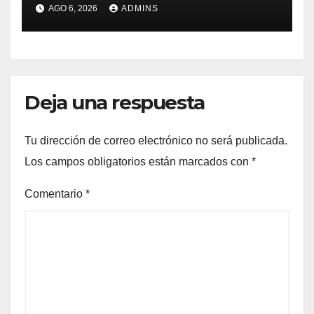
con Marruecos para acoger
AGO 6, 2026
ADMINS
la final del Mundial 2030:
«Tiene que ser en España»
Deja una respuesta
Tu dirección de correo electrónico no será publicada.
Los campos obligatorios están marcados con
*
Comentario
*