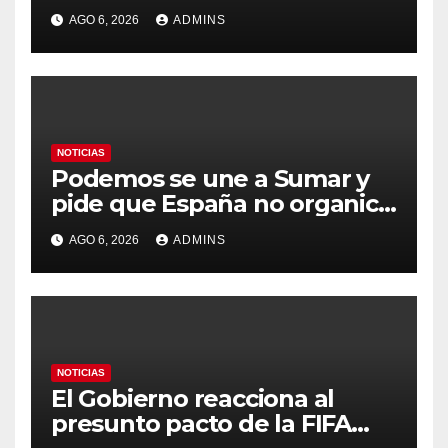
modelo capaz de trabajar
AGO 6, 2026
ADMINS
durante días sin intervención
humana
NOTICIAS
Podemos se une a Sumar y
pide que España no organice
el Mundial 2030 con
AGO 6, 2026
ADMINS
Marruecos por «atentar
contra la soberanía nacional»
NOTICIAS
El Gobierno reacciona al
presunto pacto de la FIFA