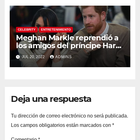
CELEBRITY
ENTRETENIMIENTO
Meghan Markle reprendió a
los amigos del príncipe Harry
porque no le gustaban sus
JUL 20, 2022
ADMINS
bromas, afirma el biógrafo
real
Deja una respuesta
Tu dirección de correo electrónico no será publicada.
Los campos obligatorios están marcados con
*
Comentario
*