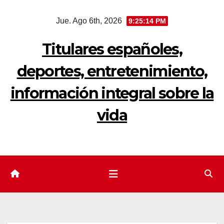
Saltar
Jue. Ago 6th, 2026
9:25:15 PM
al
contenido
Titulares españoles,
deportes, entretenimiento,
información integral sobre la
vida