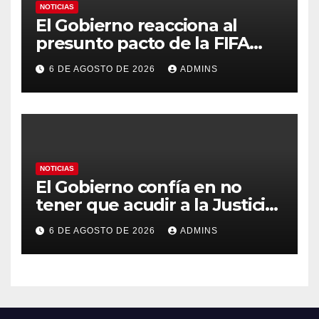
NOTICIAS
El Gobierno reacciona al
presunto pacto de la FIFA
con Marruecos para acoger la
6 DE AGOSTO DE 2026
ADMINS
final del Mundial 2030:
«Tiene que ser en España»
NOTICIAS
El Gobierno confía en no
tener que acudir a la Justicia
por el reparto de menores
6 DE AGOSTO DE 2026
ADMINS
mientras el PP pide la
apertura del Congreso por la
crisis