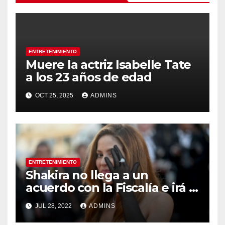
ENTRETENIMIENTO
Muere la actriz Isabelle Tate
a los 23 años de edad
OCT 25, 2025
ADMINS
ENTRETENIMIENTO
Shakira no llega a un
acuerdo con la Fiscalía e irá a
juicio en España por
JUL 28, 2022
ADMINS
presunta evasión fiscal