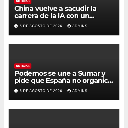
NOTICIAS
China vuelve a sacudir la
carrera de la IA con un
modelo capaz de trabajar
6 DE AGOSTO DE 2026
ADMINS
durante días sin intervención
humana
NOTICIAS
Podemos se une a Sumar y
pide que España no organice
el Mundial 2030 con
6 DE AGOSTO DE 2026
ADMINS
Marruecos por «atentar
contra la soberanía nacional»