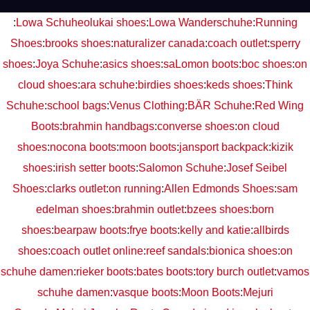
:
Lowa Schuhe
olukai shoes
:
Lowa Wanderschuhe
:
Running
Shoes
:
brooks shoes
:
naturalizer canada
:
coach outlet
:
sperry
shoes
:
Joya Schuhe
:
asics shoes
:
saLomon boots
:
boc shoes
:
on
cloud shoes
:
ara schuhe
:
birdies shoes
:
keds shoes
:
Think
Schuhe
:
school bags
:
Venus Clothing
:
BÄR Schuhe
:
Red Wing
Boots
:
brahmin handbags
:
converse shoes
:
on cloud
shoes
:
nocona boots
:
moon boots
:
jansport backpack
:
kizik
shoes
:
irish setter boots
:
Salomon Schuhe
:
Josef Seibel
Shoes
:
clarks outlet
:
on running
:
Allen Edmonds Shoes
:
sam
edelman shoes
:
brahmin outlet
:
bzees shoes
:
born
shoes
:
bearpaw boots
:
frye boots
:
kelly and katie
:
allbirds
shoes
:
coach outlet online
:
reef sandals
:
bionica shoes
:
on
schuhe damen
:
rieker boots
:
bates boots
:
tory burch outlet
:
vamos
schuhe damen
:
vasque boots
:
Moon Boots
:
Mejuri