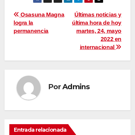
Navegación
Osasuna Magna
Últimas noticias y
logra la
última hora de hoy
de
permanencia
martes, 24, mayo
entradas
2022 en
internacional
Por
Admins
Entrada relacionada