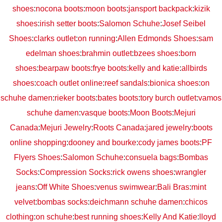
shoes
:
nocona boots
:
moon boots
:
jansport backpack
:
kizik
shoes
:
irish setter boots
:
Salomon Schuhe
:
Josef Seibel
Shoes
:
clarks outlet
:
on running
:
Allen Edmonds Shoes
:
sam
edelman shoes
:
brahmin outlet
:
bzees shoes
:
born
shoes
:
bearpaw boots
:
frye boots
:
kelly and katie
:
allbirds
shoes
:
coach outlet online
:
reef sandals
:
bionica shoes
:
on
schuhe damen
:
rieker boots
:
bates boots
:
tory burch outlet
:
vamos
schuhe damen
:
vasque boots
:
Moon Boots
:
Mejuri
Canada
:
Mejuri Jewelry
:
Roots Canada
:
jared jewelry
:
boots
online shopping
:
dooney and bourke
:
cody james boots
:
PF
Flyers Shoes
:
Salomon Schuhe
:
consuela bags
:
Bombas
Socks
:
Compression Socks
:
rick owens shoes
:
wrangler
jeans
:
Off White Shoes
:
venus swimwear
:
Bali Bras
:
mint
velvet
:
bombas socks
:
deichmann schuhe damen
:
chicos
clothing
:
on schuhe
:
best running shoes
:
Kelly And Katie
:
lloyd