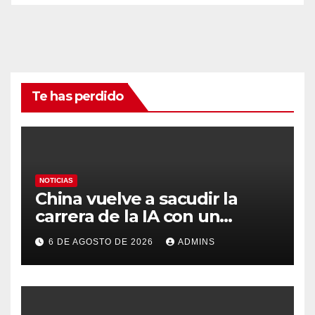
Te has perdido
NOTICIAS
China vuelve a sacudir la
carrera de la IA con un
modelo capaz de trabajar
6 DE AGOSTO DE 2026
ADMINS
durante días sin intervención
humana