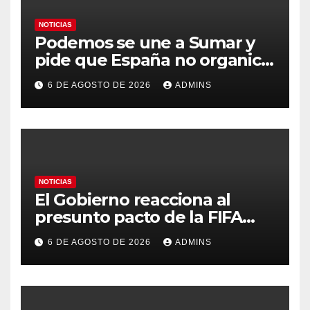
NOTICIAS
Podemos se une a Sumar y
pide que España no organice
el Mundial 2030 con
6 DE AGOSTO DE 2026
ADMINS
Marruecos por «atentar
contra la soberanía nacional»
NOTICIAS
El Gobierno reacciona al
presunto pacto de la FIFA
con Marruecos para acoger la
6 DE AGOSTO DE 2026
ADMINS
final del Mundial 2030:
«Tiene que ser en España»