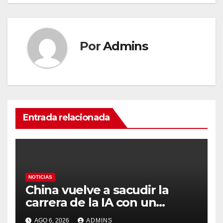
Por
Admins
Entrada relacionada
NOTICIAS
China vuelve a sacudir la
carrera de la IA con un
modelo capaz de trabajar
AGO 6, 2026
ADMINS