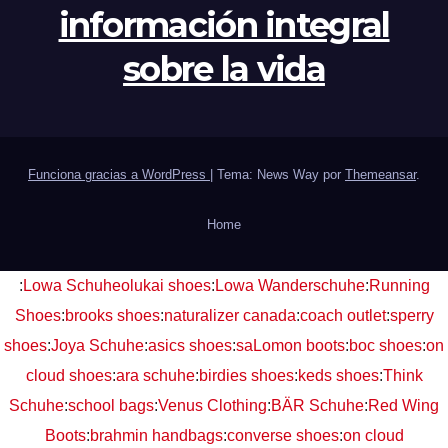
información integral
sobre la vida
Funciona gracias a WordPress
|
Tema: News Way por
Themeansar
.
Home
:
Lowa Schuhe
olukai shoes
:
Lowa Wanderschuhe
:
Running
Shoes
:
brooks shoes
:
naturalizer canada
:
coach outlet
:
sperry
shoes
:
Joya Schuhe
:
asics shoes
:
saLomon boots
:
boc shoes
:
on
cloud shoes
:
ara schuhe
:
birdies shoes
:
keds shoes
:
Think
Schuhe
:
school bags
:
Venus Clothing
:
BÄR Schuhe
:
Red Wing
Boots
:
brahmin handbags
:
converse shoes
:
on cloud