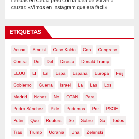
tiendas en Ceuta pero con la idea de volver a
cruzar: «Vimos en Instagram que era fácil»
ETIQUETAS
Acusa
Amnist
Caso Koldo
Con
Congreso
Contra
De
Del
Directo
Donald Trump
EEUU
El
En
Espa
España
Europa
Feij
Gobierno
Guerra
Israel
La
Las
Los
Madrid
Nchez
No
OTAN
Para
Pedro Sánchez
Pide
Podemos
Por
PSOE
Putin
Que
Reuters
Se
Sobre
Su
Todos
Tras
Trump
Ucrania
Una
Zelenski