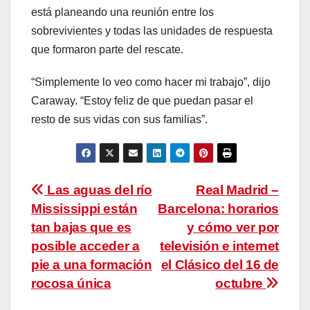
está planeando una reunión entre los
sobrevivientes y todas las unidades de respuesta
que formaron parte del rescate.
“Simplemente lo veo como hacer mi trabajo”, dijo
Caraway. “Estoy feliz de que puedan pasar el
resto de sus vidas con sus familias”.
Navegación
Las aguas del río
Real Madrid –
Mississippi están
Barcelona: horarios
de
tan bajas que es
y cómo ver por
entradas
posible acceder a
televisión e internet
pie a una formación
el Clásico del 16 de
rocosa única
octubre