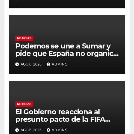
durante días sin intervención
humana
NOTICIAS
Podemos se une a Sumar y
pide que España no organice
el Mundial 2030 con
AGO 6, 2026
ADMINS
Marruecos por «atentar
contra la soberanía nacional»
NOTICIAS
El Gobierno reacciona al
presunto pacto de la FIFA
con Marruecos para acoger
AGO 6, 2026
ADMINS