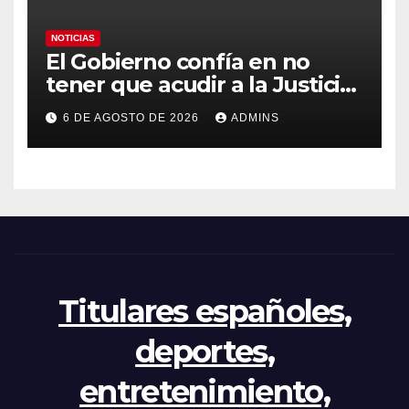
NOTICIAS
El Gobierno confía en no
tener que acudir a la Justicia
por el reparto de menores
6 DE AGOSTO DE 2026
ADMINS
mientras el PP pide la
apertura del Congreso por la
crisis
Titulares españoles,
deportes,
entretenimiento,